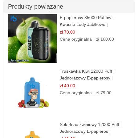
Produkty powiązane
E-papierosy 35000 Puffów -
Kwaśne Lody Jabłkowe |
Orzeźwiający Smak
zł 70.00
Cena oryginalna：
zł 160.00
Truskawka Kiwi 12000 Puff |
Jednorazowy E-papierosy |
Owocowa Mieszanka
zł 40.00
Cena oryginalna：
zł 79.00
Sok Brzoskwiniowy 12000 Puff |
Jednorazowy E-papieros |