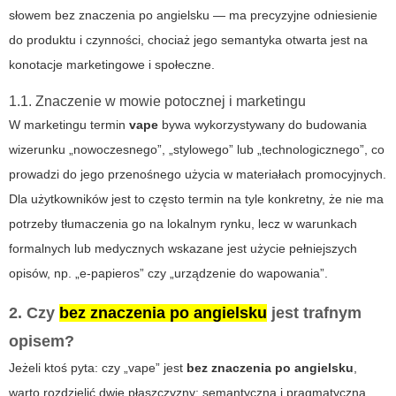
słowem
bez znaczenia po angielsku
— ma precyzyjne odniesienie
do produktu i czynności, chociaż jego semantyka otwarta jest na
konotacje marketingowe i społeczne.
1.1. Znaczenie w mowie potocznej i marketingu
W marketingu termin
vape
bywa wykorzystywany do budowania
wizerunku „nowoczesnego”, „stylowego” lub „technologicznego”, co
prowadzi do jego przenośnego użycia w materiałach promocyjnych.
Dla użytkowników jest to często termin na tyle konkretny, że nie ma
potrzeby tłumaczenia go na lokalnym rynku, lecz w warunkach
formalnych lub medycznych wskazane jest użycie pełniejszych
opisów, np. „e‑papieros” czy „urządzenie do wapowania”.
2. Czy
bez znaczenia po angielsku
jest trafnym
opisem?
Jeżeli ktoś pyta: czy „vape” jest
bez znaczenia po angielsku
,
warto rozdzielić dwie płaszczyzny: semantyczną i pragmatyczną.