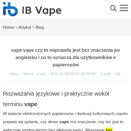
Home
>
Artykuł
>
Blog
vape vape czy to naprawdę jest bez znaczenia po
angielsku i co to oznacza dla użytkowników e
papierosów
Autor：
Strona
Czas：
2025-11-05T16:47:26+00:00
Trzask：
142
Rozważania językowe i praktyczne wokół
terminu
vape
W świecie elektronicznych papierosów i dyskusji kulturowych często
pojawia się pytanie, czy słowo
vape
ma znaczenie, czy też jest to
wyłącznie modny termin bez głębszej treści. Wyrażenie
bez