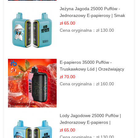
Jeżyna Jagoda 25000 Puffów -
Jednorazowy E-papierosy | Smak
Leśnych Owoców
zł 65.00
Cena oryginalna：
zł 130.00
E-papieros 35000 Puffów -
Truskawkowy Lód | Orzeźwiający
Smak
zł 70.00
Cena oryginalna：
zł 160.00
Lody Jagodowe 25000 Puffów |
Jednorazowy E-papieros |
Deserowy Smak
zł 65.00
Cena oryginalna：
zł 130.00