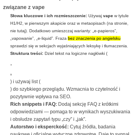
związane z
vape
Słowa kluczowe i ich rozmieszczenie:
Używaj
vape
w tytule
H1/H2, w pierwszym akapicie oraz w metaopisach (na stronie,
nie tutaj). Dodatkowo umieszczaj warianty: „e‑papieros”,
„vapowanie”, „e‑liquid”. Fraza
bez znaczenia po angielsku
sprawdzi się w sekcjach wyjaśniających leksykę i tłumaczenia.
Struktura treści:
Dziel tekst na logiczne nagłówki (
,
,
) i używaj list (
) do szybkiego przeglądu. Wzmacnia to czytelność i
pozytywnie wpływa na SEO.
Rich snippets i FAQ:
Dodaj sekcję FAQ z krótkimi
odpowiedziami — pomaga to w wynikach wyszukiwania
i obsłudze zapytań typu „czy” i „jak”.
Autorstwo i eksperckość:
Cytuj źródła, badania
naukowe i oficjalne wytyczne zdrowotne. Daje to sygnał