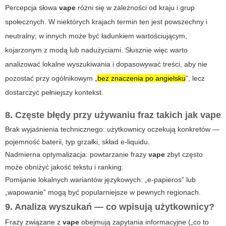
Percepcja słowa
vape
różni się w zależności od kraju i grup
społecznych. W niektórych krajach termin ten jest powszechny i
neutralny; w innych może być ładunkiem wartościującym,
kojarzonym z modą lub nadużyciami. Słusznie więc warto
analizować lokalne wyszukiwania i dopasowywać treści, aby nie
pozostać przy ogólnikowym „
bez znaczenia po angielsku
”, lecz
dostarczyć pełniejszy kontekst.
8. Częste błędy przy używaniu fraz takich jak
vape
Brak wyjaśnienia technicznego: użytkownicy oczekują konkretów —
pojemność baterii, typ grzałki, skład e‑liquidu.
Nadmierna optymalizacja: powtarzanie frazy
vape
zbyt często
może obniżyć jakość tekstu i ranking.
Pomijanie lokalnych wariantów językowych: „e‑papieros” lub
„wapowanie” mogą być popularniejsze w pewnych regionach.
9. Analiza wyszukań — co wpisują użytkownicy?
Frazy związane z
vape
obejmują zapytania informacyjne („co to