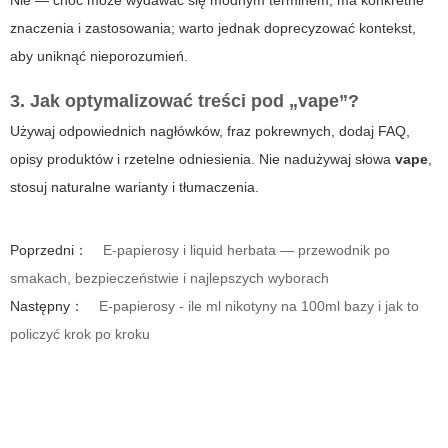
Nie — choć może wydawać się modnym terminem, ma konkretne
znaczenia i zastosowania; warto jednak doprecyzować kontekst,
aby uniknąć nieporozumień.
3. Jak optymalizować treści pod „vape”?
Używaj odpowiednich nagłówków, fraz pokrewnych, dodaj FAQ,
opisy produktów i rzetelne odniesienia. Nie nadużywaj słowa
vape
,
stosuj naturalne warianty i tłumaczenia.
Poprzedni：
E-papierosy i liquid herbata — przewodnik po
smakach, bezpieczeństwie i najlepszych wyborach
Następny：
E-papierosy - ile ml nikotyny na 100ml bazy i jak to
policzyć krok po kroku