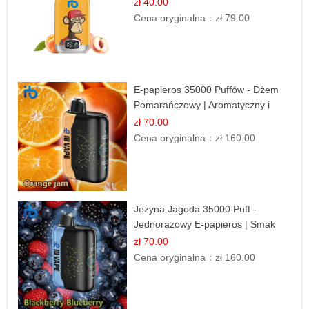
Owocowy Smak
zł 40.00
Cena oryginalna：
zł 79.00
E-papieros 35000 Puffów - Dżem
Pomarańczowy | Aromatyczny i
Długotrwały
zł 70.00
Cena oryginalna：
zł 160.00
Jeżyna Jagoda 35000 Puff -
Jednorazowy E-papieros | Smak
Leśnych Owoców
zł 70.00
Cena oryginalna：
zł 160.00