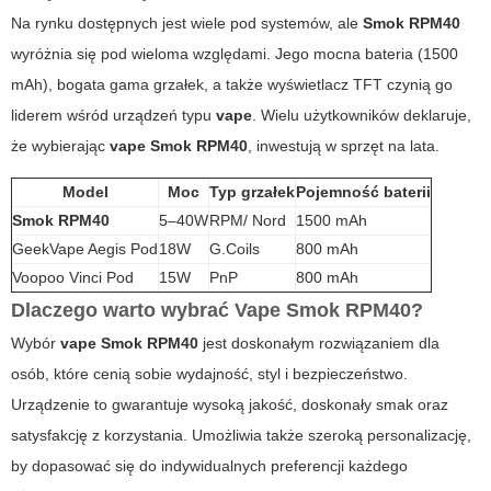
Na rynku dostępnych jest wiele pod systemów, ale
Smok RPM40
wyróżnia się pod wieloma względami. Jego mocna bateria (1500
mAh), bogata gama grzałek, a także wyświetlacz TFT czynią go
liderem wśród urządzeń typu
vape
. Wielu użytkowników deklaruje,
że wybierając
vape Smok RPM40
, inwestują w sprzęt na lata.
Model
Moc
Typ grzałek
Pojemność baterii
Smok RPM40
5–40W
RPM/ Nord
1500 mAh
GeekVape Aegis Pod
18W
G.Coils
800 mAh
Voopoo Vinci Pod
15W
PnP
800 mAh
Dlaczego warto wybrać
Vape Smok RPM40
?
Wybór
vape Smok RPM40
jest doskonałym rozwiązaniem dla
osób, które cenią sobie wydajność, styl i bezpieczeństwo.
Urządzenie to gwarantuje wysoką jakość, doskonały smak oraz
satysfakcję z korzystania. Umożliwia także szeroką personalizację,
by dopasować się do indywidualnych preferencji każdego