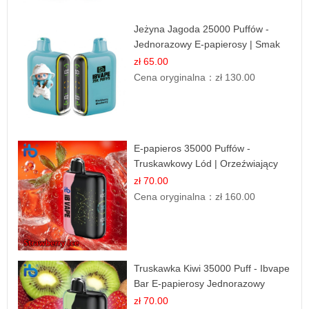
Jeżyna Jagoda 25000 Puffów -
Jednorazowy E-papierosy | Smak
Leśnych Owoców
zł 65.00
Cena oryginalna：
zł 130.00
E-papieros 35000 Puffów -
Truskawkowy Lód | Orzeźwiający
Smak
zł 70.00
Cena oryginalna：
zł 160.00
Truskawka Kiwi 35000 Puff - Ibvape
Bar E-papierosy Jednorazowy
zł 70.00