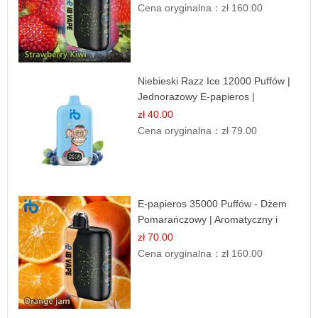
Cena oryginalna：
zł 160.00
Niebieski Razz Ice 12000 Puffów |
Jednorazowy E-papieros |
Jagodowy Chłód
zł 40.00
Cena oryginalna：
zł 79.00
E-papieros 35000 Puffów - Dżem
Pomarańczowy | Aromatyczny i
Długotrwały
zł 70.00
Cena oryginalna：
zł 160.00