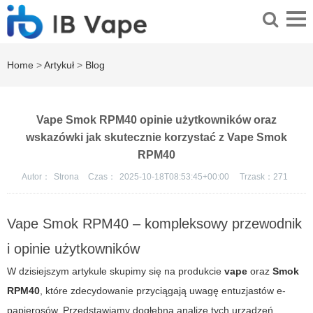
Home
>
Artykuł
>
Blog
Vape Smok RPM40 opinie użytkowników oraz
wskazówki jak skutecznie korzystać z Vape Smok
RPM40
Autor：
Strona
Czas：
2025-10-18T08:53:45+00:00
Trzask：
271
Vape Smok RPM40 – kompleksowy przewodnik
i opinie użytkowników
W dzisiejszym artykule skupimy się na produkcie
vape
oraz
Smok
RPM40
, które zdecydowanie przyciągają uwagę entuzjastów e-
papierosów. Przedstawiamy dogłębną analizę tych urządzeń,