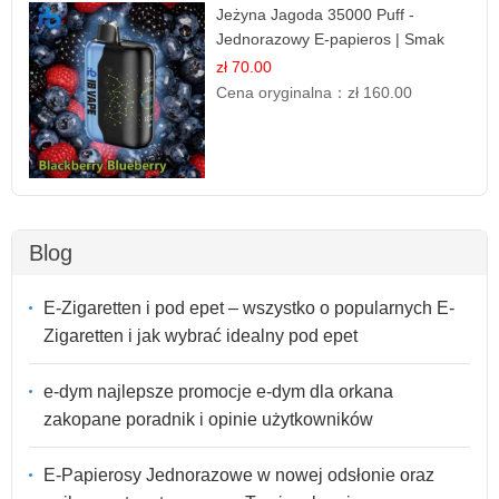
Jeżyna Jagoda 35000 Puff -
Jednorazowy E-papieros | Smak
Leśnych Owoców
zł 70.00
Cena oryginalna：
zł 160.00
Blog
E-Zigaretten i pod epet – wszystko o popularnych E-
Zigaretten i jak wybrać idealny pod epet
e-dym najlepsze promocje e-dym dla orkana
zakopane poradnik i opinie użytkowników
E-Papierosy Jednorazowe w nowej odsłonie oraz