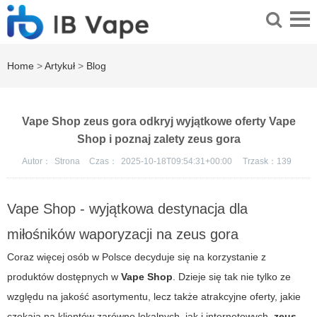
Home
>
Artykuł
>
Blog
Vape Shop zeus gora odkryj wyjątkowe oferty Vape
Shop i poznaj zalety zeus gora
Autor：
Strona
Czas：
2025-10-18T09:54:31+00:00
Trzask：
139
Vape Shop - wyjątkowa destynacja dla
miłośników waporyzacji na zeus gora
Coraz więcej osób w Polsce decyduje się na korzystanie z
produktów dostępnych w
Vape Shop
. Dzieje się tak nie tylko ze
względu na jakość asortymentu, lecz także atrakcyjne oferty, jakie
czekają na klientów zarówno lokalnych, jak i internetowych.
zeus