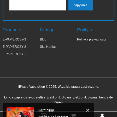
Products
Usługi
Polityka
E-PAPIEROSY-3
Blog
Polityka prywatności
E-PAPIEROSY-2
Site Haritası
E-PAPIEROSY-1
IBVape Vape sklep © 2025. Wszelkie prawa zastrzeżone.
✕
Kar***lina
Link:
e papieros
e-cigarettes
Elektronik Sigara
Elektronik Sigara
Tienda de
niedawno kupiony
Vapeo
1 godzinę temu