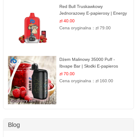
Red Bull Truskawkowy
Jednorazowy E-papierosy | Energy
Drink Smak
zł 40.00
Cena oryginalna：
zł 79.00
Dżem Malinowy 35000 Puff -
Ibvape Bar | Słodki E-papieros
Jednorazowy
zł 70.00
Cena oryginalna：
zł 160.00
Blog