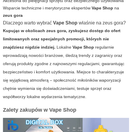
Akcesoria do pielęgnacji sprzętu oraz bezpiecznego użytkowania
Wsparcie techniczne i merytoryczne ekspertów
Vape Shop
na
zeus gora
Dlaczego warto wybrać
Vape Shop
właśnie na
zeus gora
?
Kupując w okolicach
zeus gora
, zyskujesz dostęp do ofert
limitowanych oraz specjalnych promocji, których nie
znajdziesz nigdzie indziej.
Lokalne
Vape Shop
regularnie
wprowadzają nowości branżowe, śledzą trendy z zagranicy oraz
oferują produkty zgodne z najnowszymi regulacjami, gwarantując
bezpieczeństwo i komfort użytkowania. Miejsce to charakteryzuje
się wyjątkową atmosferą – społeczność miłośników waporyzacji
chętnie wymienia się doświadczeniami, testuje sprzęt oraz
współtworzy lokalne wydarzenia tematyczne.
Zalety zakupów w
Vape Shop