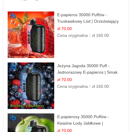
E-papieros 35000 Puffów -
Truskawkowy Lód | Orzeźwiający
Smak
zł 70.00
Cena oryginalna：
zł 160.00
Jeżyna Jagoda 35000 Puff -
Jednorazowy E-papieros | Smak
Leśnych Owoców
zł 70.00
Cena oryginalna：
zł 160.00
E-papierosy 35000 Puffów -
Kwaśne Lody Jabłkowe |
Orzeźwiający Smak
zł 70.00