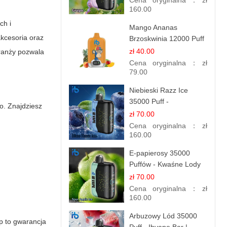
Cena oryginalna：
zł
160.00
ch i
Mango Ananas
akcesoria oraz
Brzoskwinia 12000 Puff
| Jednorazowy E-
zł 40.00
branży pozwala
papieros | Tropikalny
Cena oryginalna：
zł
Smak
79.00
Niebieski Razz Ice
35000 Puff -
o. Znajdziesz
Orzeźwiający E-
zł 70.00
papieros Jednorazowy |
Cena oryginalna：
zł
IBVAPE
160.00
E-papierosy 35000
Puffów - Kwaśne Lody
Jabłkowe |
zł 70.00
Orzeźwiający Smak
Cena oryginalna：
zł
160.00
Arbuzowy Lód 35000
p
to gwarancja