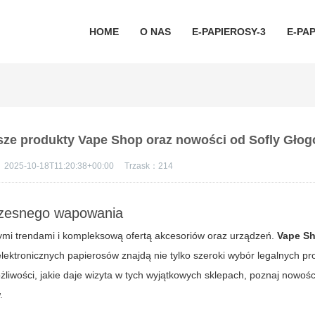
HOME
O NAS
E-PAPIEROSY-3
E-PAP
sze produkty Vape Shop oraz nowości od Sofly Gło
：
2025-10-18T11:20:38+00:00
Trzask：
214
czesnego wapowania
zymi trendami i kompleksową ofertą akcesoriów oraz urządzeń.
Vape S
 elektronicznych papierosów znajdą nie tylko szeroki wybór legalnych pr
liwości, jakie daje wizyta w tych wyjątkowych sklepach, poznaj nowoś
.