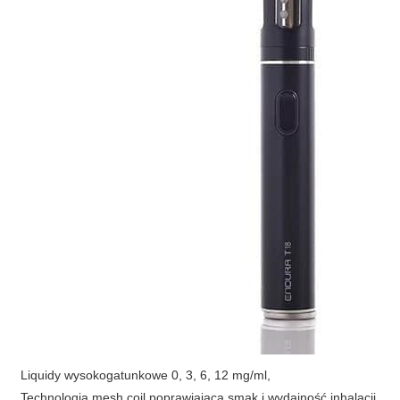
Liquidy wysokogatunkowe 0, 3, 6, 12 mg/ml,
Technologia mesh coil poprawiająca smak i wydajność inhalacji,