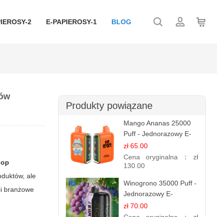
IEROSY-2
E-PAPIEROSY-1
BLOG
gów
Produkty powiązane
Mango Ananas 25000
Puff - Jednorazowy E-
papieros | Egzotyczny
zł 65.00
Smak
Cena oryginalna：
zł
hop
130.00
oduktów, ale
Winogrono 35000 Puff -
ci branżowe
Jednorazowy E-
papieros | Soczysty
zł 70.00
Smak Winogron