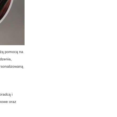
użą pomocą na
dzenia,
ersonalizowaną
oradcą i
onowe oraz