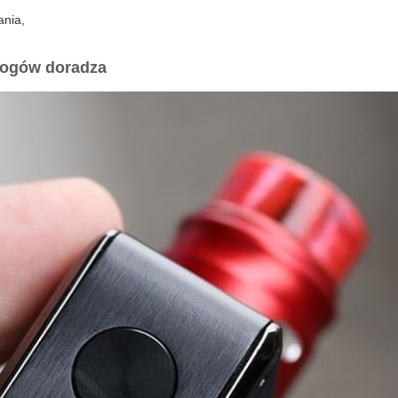
ania,
głogów
doradza