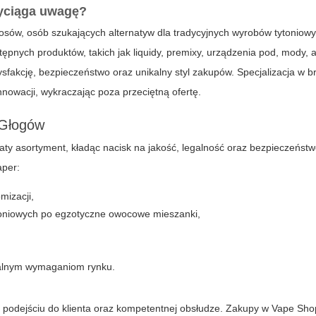
yciąga uwagę?
sów, osób szukających alternatyw dla tradycyjnych wyrobów tytoniowy
pnych produktów, takich jak liquidy, premixy, urządzenia pod, mody, 
sfakcję, bezpieczeństwo oraz unikalny styl zakupów. Specjalizacja w 
nowacji, wykraczając poza przeciętną ofertę.
 Głogów
ty asortyment, kładąc nacisk na jakość, legalność oraz bezpieczeństw
aper:
mizacji,
ytoniowych po egzotyczne owocowe mieszanki,
ualnym wymaganiom rynku.
m podejściu do klienta oraz kompetentnej obsłudze. Zakupy w
Vape Sho