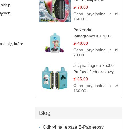
Puff - Ibvape Bar |
 sklep
Orzeźwiający E-
zł 70.00
papieros Jednorazowy
jących
Cena oryginalna：
zł
160.00
Porzeczka
Winogronowa 12000
Puffów | Jednorazowy
zł 40.00
ać się, które
E-papieros | Owocowy
Cena oryginalna：
zł
Miks
79.00
Jeżyna Jagoda 25000
Puffów - Jednorazowy
E-papierosy | Smak
zł 65.00
Leśnych Owoców
Cena oryginalna：
zł
130.00
Blog
Odkryj najlepsze E-Papierosy