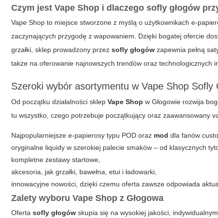
Czym jest Vape Shop i dlaczego
sofly głogów
prz
Vape Shop to miejsce stworzone z myślą o użytkownikach e-papiero
zaczynających przygodę z wapowaniem. Dzięki bogatej ofercie dostę
grzałki, sklep prowadzony przez
sofly głogów
zapewnia pełną saty
także na oferowanie najnowszych trendów oraz technologicznych in
Szeroki wybór asortymentu w Vape Shop Sofly
Od początku działalności sklep
Vape Shop
w Głogowie rozwija boga
tu wszystko, czego potrzebuje początkujący oraz zaawansowany v
Najpopularniejsze e-papierosy typu
POD
oraz
mod
dla fanów custo
oryginalne liquidy w szerokiej palecie smaków – od klasycznych t
kompletne zestawy startowe,
akcesoria, jak grzałki, bawełna, etui i ładowarki,
innowacyjne nowości, dzięki czemu oferta zawsze odpowiada akt
Zalety wyboru Vape Shop z Głogowa
Oferta
sofly głogów
skupia się na wysokiej jakości, indywidualny