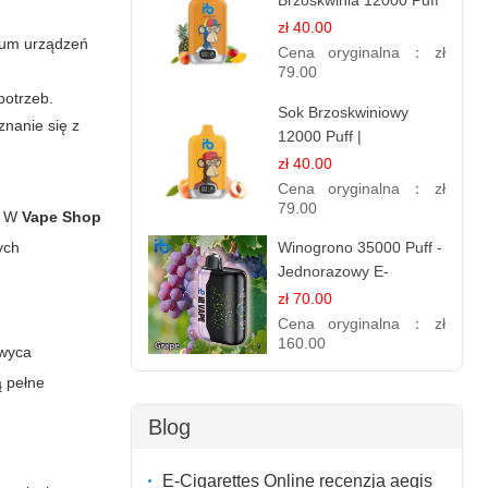
Brzoskwinia 12000 Puff
| Jednorazowy E-
zł 40.00
trum urządzeń
papieros | Tropikalny
Cena oryginalna：
zł
Smak
79.00
potrzeb.
Sok Brzoskwiniowy
znanie się z
12000 Puff |
Jednorazowy E-
zł 40.00
papieros | Owocowy
Cena oryginalna：
zł
Smak
79.00
o. W
Vape Shop
Winogrono 35000 Puff -
ych
Jednorazowy E-
papieros | Soczysty
zł 70.00
Smak Winogron
Cena oryginalna：
zł
160.00
wyca
ą pełne
Blog
E-Cigarettes Online recenzja aegis