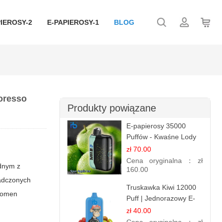
IEROSY-2
E-PAPIEROSY-1
BLOG
oresso
Produkty powiązane
E-papierosy 35000
Puffów - Kwaśne Lody
Jabłkowe |
zł 70.00
Orzeźwiający Smak
Cena oryginalna：
zł
ednym z
160.00
iadczonych
Truskawka Kiwi 12000
enomen
Puff | Jednorazowy E-
papierosy | Owocowa
zł 40.00
Mieszanka