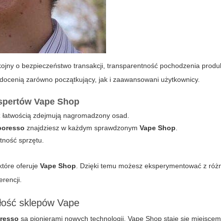
jny o bezpieczeństwo transakcji, transparentność pochodzenia produ
w docenią zarówno początkujący, jak i zaawansowani użytkownicy.
kspertów Vape Shop
z łatwością zdejmują nagromadzony osad.
poresso
znajdziesz w każdym sprawdzonym
Vape Shop
.
tność sprzętu.
które oferuje
Vape Shop
. Dzięki temu możesz eksperymentować z róż
rencji.
złość sklepów Vape
resso
są pionierami nowych technologii.
Vape Shop
staje się miejscem 