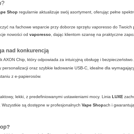
o?
ape Shop
regularnie aktualizuje swój asortyment, oferując pełne spek
czyć na fachowe wsparcie przy doborze sprzętu vaporesso do Twoich 
acje nowości od
vaporesso
, dając klientom szansę na praktyczne zapo
a nad konkurencją
ak AXON Chip, który odpowiada za intuicyjną obsługę i bezpieczeństw
y personalizacji oraz szybkie ładowanie USB-C, idealne dla wymagając
staniu z e-papierosów.
towy, lekki, z predefiniowanymi ustawieniami mocy. Linia
LUXE
zach
. Wszystkie są dostępne w profesjonalnych
Vape Shop
ach i gwarantuj
hop?