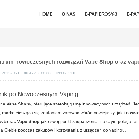
HOME
O NAS
E-PAPIEROSY-3
E-PAP
entrum nowoczesnych rozwiązań Vape Shop oraz vap
：
2025-10-18T08:47:40+00:00
Trzask：
218
dnik po Nowoczesnym Vaping
alne
Vape Shop
y, oferujące szeroką gamę innowacyjnych urządzeń. J
, marka ciesząca się zaufaniem zarówno wśród nowicjuszy, jak i dośw
 wybierać
Vape Shop
jako swój punkt zaopatrzenia, na czym polega f
a Ciebie podczas zakupów i korzystania z urządzeń do vapingu.