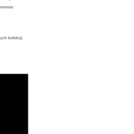
poresso
ch kolekcji,