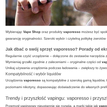
Wybierając
Vape Shop
oraz produkty
vaporesso
możesz być spoko
gwarancję oryginalności. Szeroki wybór i czytelną politykę zwrotó
Jak dbać o swój sprzęt vaporesso? Porady od e
Regularnie czyść urządzenie – dołączone do zestawów narzędzia 
Wymieniaj grzałki zgodnie z zaleceniami – oryginalne części od
va
Unikaj używania urządzenia podczas ładowania – zwiększy to żywo
Kompatybilność i wybór liquidów
Urządzenia
vaporesso
są kompatybilne z szeroką gamą liquidów, 
poziomami nikotyny, dopasowując doświadczenie do własnych prefe
Trendy i przyszłość vapingu: vaporesso i przys
Przemysł vapingowy nieustannie się rozwija, a marki takie jak
vapo