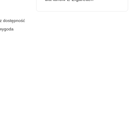
az dostępność
e wygoda