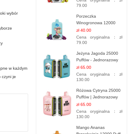
Cena oryginalna：
zł
79.00
roki wybór
Porzeczka
Winogronowa 12000
yborze
Puffów | Jednorazowy
zł 40.00
E-papieros | Owocowy
Cena oryginalna：
zł
Miks
79.00
zy
Jeżyna Jagoda 25000
Puffów - Jednorazowy
E-papierosy | Smak
zł 65.00
tępne w każdym
Leśnych Owoców
Cena oryginalna：
zł
czyni je
130.00
Różowa Cytryna 25000
Puffów | Jednorazowy
E-papieros
zł 65.00
Cena oryginalna：
zł
130.00
Mango Ananas