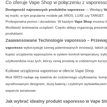
Co oferuje Vape Shop w połączeniu z vaporess
Dostępność najnowszych produktów vaporesso
— Wiodący
V
tej marki, w tym popularne modele jak XROS, LUXE czy TARGET.
Profesjonalna pomoc i doradztwo
: W każdym
Vape Shop
możesz li
Możliwość testowania urządzeń: Często sklepy organizują prezent
produktami.
Zaawansowane Technologie vaporesso – Przewag
vaporesso
wykorzystuje szereg patentowanych innowacji, takich j
kupisz urządzenia wyposażone w system kontroli temperatury, tryb
użytkowników oraz tych, którzy cenią prostotę w codziennym korzy
Kultowe urządzenia vaporesso w ofercie Vape Shop
Mod XROS nadaje się świetnie do codziennego użytkowania: kompak
wyrafinowanym designem, dużą baterią i czytelnym wyświetlaczem
wsparcie serwisowe.
Jak wybrać idealny produkt vaporesso w Vape S