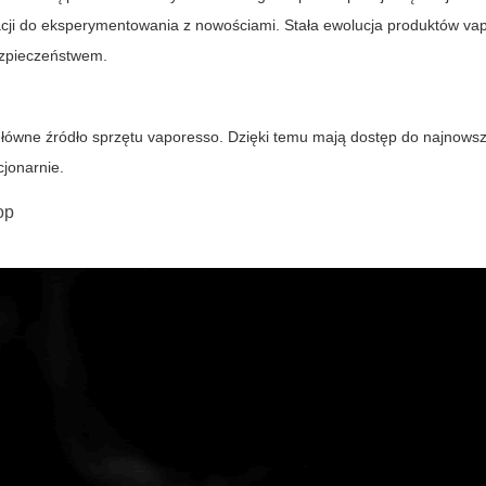
racji do eksperymentowania z nowościami. Stała ewolucja produktów va
ezpieczeństwem.
główne źródło sprzętu vaporesso. Dzięki temu mają dostęp do najnowszy
cjonarnie.
op