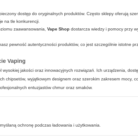
zpieczony dostęp do oryginalnych produktów. Często sklepy oferują sze
e na tle konkurencji.
 poziomu zaawansowania,
Vape Shop
dostarcza wiedzy i pomocy przy w
z pewność autentyczności produktów, co jest szczególnie istotne pr
cie Vaping
 wysokiej jakości oraz innowacyjnych rozwiązań. Ich urządzenia, dos
ch chipsetów, wyjątkowym designem oraz szerokim zakresem mocy, co 
profesjonalnych entuzjastów chmur oraz smaków.
emyślaną ochronę podczas ładowania i użytkowania.