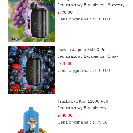
Jednorazowy E-papieros | Soczysty
Smak Winogron
zł 70.00
Cena oryginalna：
zł 160.00
Jeżyna Jagoda 35000 Puff -
Jednorazowy E-papieros | Smak
Leśnych Owoców
zł 70.00
Cena oryginalna：
zł 160.00
Truskawka Kiwi 12000 Puff |
Jednorazowy E-papierosy |
Owocowa Mieszanka
zł 40.00
Cena oryginalna：
zł 79.00