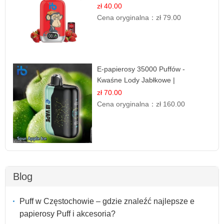
Drink Smak
zł 40.00
Cena oryginalna：
zł 79.00
E-papierosy 35000 Puffów -
Kwaśne Lody Jabłkowe |
Orzeźwiający Smak
zł 70.00
Cena oryginalna：
zł 160.00
Blog
Puff w Częstochowie – gdzie znaleźć najlepsze e
papierosy Puff i akcesoria?