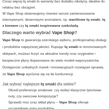
Coraz więcej
lq smaki
to warianty bez dodatku nikotyny, idealne do
relaksu bez obciążeń.
W
Vape Shop
obserwujemy również wzrost zainteresowania
intensywnymi, deserowymi aromatami, np.
waniliowe lq smaki
,
lq
z kremem
czy
lq smaki inspirowane czekoladą
.
Dlaczego warto wybrać
Vape Shop
?
Vape Shop
to gwarancja szerokiego wyboru, profesjonalnej obsługi
i produktów najwyższej jakości. Kupując
lq smaki
w renomowanych
sklepach, możesz liczyć na aktualne trendy oraz oryginalne i
bezpieczne płyny dopasowane do wielu modeli waporyzatorów.
Dostępność unikalnych marek i innowacyjnych rozwiązań sprawia,
że
Vape Shop
wyróżnia się na tle konkurencji.
Jak wybrać najlepsze
lq smaki
dla siebie?
Określ preferencje smakowe: czy wolisz klasyczne tytoniowe
nuty, czy owocowe kompozycje?
Sprawdź moc oraz skład płynu –
Vape Shop
oferuje
szczegółowe opisy produktów.