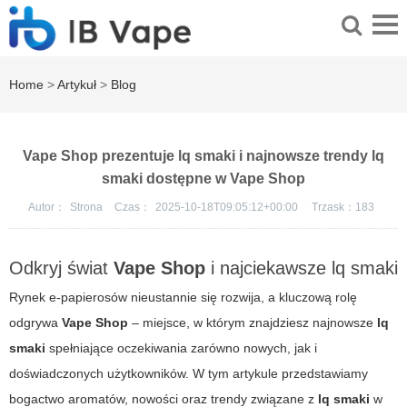
Home
>
Artykuł
>
Blog
Vape Shop prezentuje lq smaki i najnowsze trendy lq
smaki dostępne w Vape Shop
Autor：
Strona
Czas：
2025-10-18T09:05:12+00:00
Trzask：
183
Odkryj świat
Vape Shop
i najciekawsze
lq smaki
Rynek e-papierosów nieustannie się rozwija, a kluczową rolę
odgrywa
Vape Shop
– miejsce, w którym znajdziesz najnowsze
lq
smaki
spełniające oczekiwania zarówno nowych, jak i
doświadczonych użytkowników. W tym artykule przedstawiamy
bogactwo aromatów, nowości oraz trendy związane z
lq smaki
w