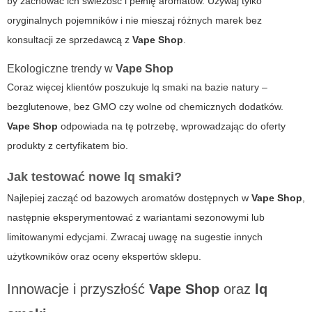
by zachować ich świeżość i pełnię aromatów. Używaj tylko
oryginalnych pojemników i nie mieszaj różnych marek bez
konsultacji ze sprzedawcą z
Vape Shop
.
Ekologiczne trendy w
Vape Shop
Coraz więcej klientów poszukuje
lq smaki
na bazie natury –
bezglutenowe, bez GMO czy wolne od chemicznych dodatków.
Vape Shop
odpowiada na tę potrzebę, wprowadzając do oferty
produkty z certyfikatem bio.
Jak testować nowe
lq smaki
?
Najlepiej zacząć od bazowych aromatów dostępnych w
Vape Shop
,
następnie eksperymentować z wariantami sezonowymi lub
limitowanymi edycjami. Zwracaj uwagę na sugestie innych
użytkowników oraz oceny ekspertów sklepu.
Innowacje i przyszłość
Vape Shop
oraz
lq