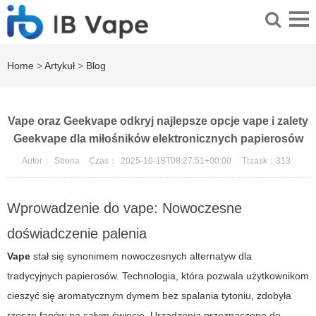
Home
>
Artykuł
>
Blog
Vape oraz Geekvape odkryj najlepsze opcje vape i zalety
Geekvape dla miłośników elektronicznych papierosów
Autor：
Strona
Czas：
2025-10-18T08:27:51+00:00
Trzask：
313
Wprowadzenie do vape: Nowoczesne
doświadczenie palenia
Vape
stał się synonimem nowoczesnych alternatyw dla
tradycyjnych papierosów. Technologia, która pozwala użytkownikom
cieszyć się aromatycznym dymem bez spalania tytoniu, zdobyła
rzesze fanów na całym świecie. Urządzenia przeznaczone do