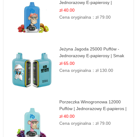
Jednorazowy E-papierosy |
Owocowa Mieszanka
zł 40.00
Cena oryginalna：
zł 79.00
Jeżyna Jagoda 25000 Puffów -
Jednorazowy E-papierosy | Smak
Leśnych Owoców
zł 65.00
Cena oryginalna：
zł 130.00
Porzeczka Winogronowa 12000
Puffów | Jednorazowy E-papieros |
Owocowy Miks
zł 40.00
Cena oryginalna：
zł 79.00