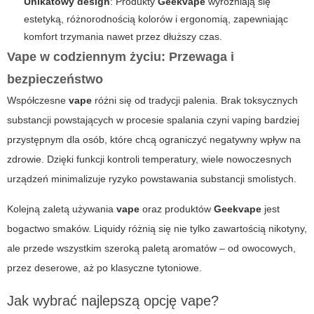
Unikatowy design
: Produkty
Geekvape
wyróżniają się
estetyką, różnorodnością kolorów i ergonomią, zapewniając
komfort trzymania nawet przez dłuższy czas.
Vape w codziennym życiu: Przewaga i
bezpieczeństwo
Współczesne
vape
różni się od tradycji palenia. Brak toksycznych
substancji powstających w procesie spalania czyni vaping bardziej
przystępnym dla osób, które chcą ograniczyć negatywny wpływ na
zdrowie. Dzięki funkcji kontroli temperatury, wiele nowoczesnych
urządzeń minimalizuje ryzyko powstawania substancji smolistych.
Kolejną zaletą używania
vape
oraz produktów
Geekvape
jest
bogactwo smaków. Liquidy różnią się nie tylko zawartością nikotyny,
ale przede wszystkim szeroką paletą aromatów – od owocowych,
przez deserowe, aż po klasyczne tytoniowe.
Jak wybrać najlepszą opcję vape?