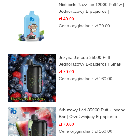
Niebieski Razz Ice 12000 Puffów |
Jednorazowy E-papieros |
Jagodowy Chłód
zł 40.00
Cena oryginalna：
zł 79.00
Jeżyna Jagoda 35000 Puff -
Jednorazowy E-papieros | Smak
Leśnych Owoców
zł 70.00
Cena oryginalna：
zł 160.00
Arbuzowy Lód 35000 Puff - Ibvape
Bar | Orzeźwiający E-papieros
Jednorazowy
zł 70.00
Cena oryginalna：
zł 160.00