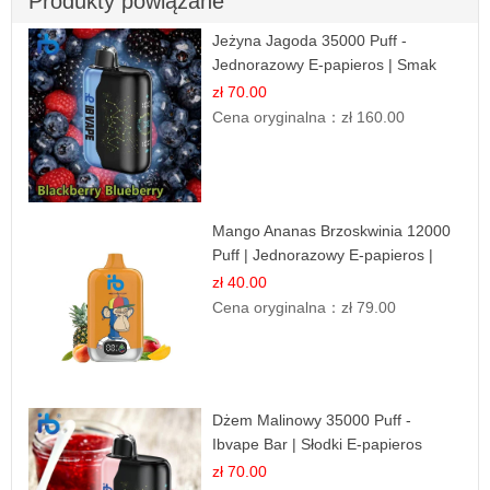
Produkty powiązane
Jeżyna Jagoda 35000 Puff -
Jednorazowy E-papieros | Smak
Leśnych Owoców
zł 70.00
Cena oryginalna：
zł 160.00
Mango Ananas Brzoskwinia 12000
Puff | Jednorazowy E-papieros |
Tropikalny Smak
zł 40.00
Cena oryginalna：
zł 79.00
Dżem Malinowy 35000 Puff -
Ibvape Bar | Słodki E-papieros
Jednorazowy
zł 70.00