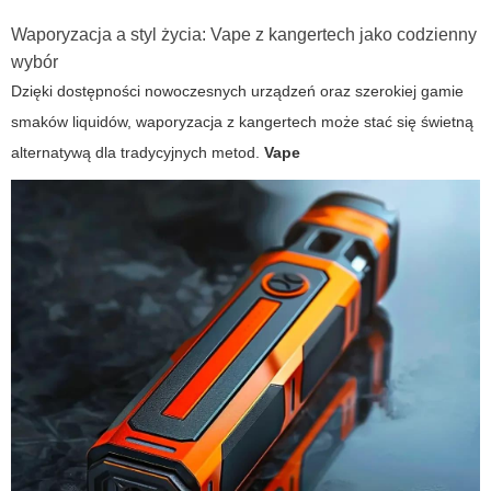
Waporyzacja a styl życia:
Vape
z
kangertech
jako codzienny
wybór
Dzięki dostępności nowoczesnych urządzeń oraz szerokiej gamie
smaków liquidów, waporyzacja z
kangertech
może stać się świetną
alternatywą dla tradycyjnych metod.
Vape