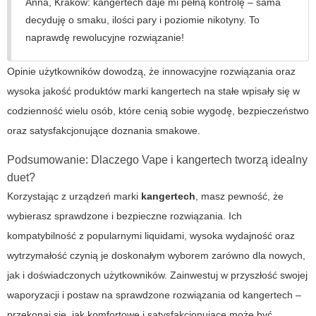
Anna, Kraków:
kangertech
daje mi pełną kontrolę – sama
decyduję o smaku, ilości pary i poziomie nikotyny. To
naprawdę rewolucyjne rozwiązanie!
Opinie użytkowników dowodzą, że innowacyjne rozwiązania oraz
wysoka jakość produktów marki
kangertech
na stałe wpisały się w
codzienność wielu osób, które cenią sobie wygodę, bezpieczeństwo
oraz satysfakcjonujące doznania smakowe.
Podsumowanie: Dlaczego
Vape
i
kangertech
tworzą idealny
duet?
Korzystając z urządzeń marki
kangertech
, masz pewność, że
wybierasz sprawdzone i bezpieczne rozwiązania. Ich
kompatybilność z popularnymi liquidami, wysoka wydajność oraz
wytrzymałość czynią je doskonałym wyborem zarówno dla nowych,
jak i doświadczonych użytkowników. Zainwestuj w przyszłość swojej
waporyzacji i postaw na sprawdzone rozwiązania od
kangertech
–
przekonaj się, jak komfortowe i satysfakcjonujące może być