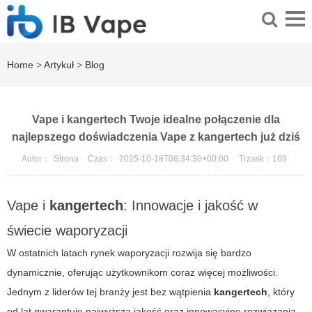
Home
>
Artykuł
>
Blog
Vape i kangertech Twoje idealne połączenie dla
najlepszego doświadczenia Vape z kangertech już dziś
Autor：
Strona
Czas：
2025-10-18T08:34:30+00:00
Trzask：
169
Vape i
kangertech
: Innowacje i jakość w
świecie waporyzacji
W ostatnich latach rynek waporyzacji rozwija się bardzo
dynamicznie, oferując użytkownikom coraz więcej możliwości.
Jednym z liderów tej branży jest bez wątpienia
kangertech
, który
od lat gwarantuje najwyższą jakość oraz innowacyjne rozwiązania.