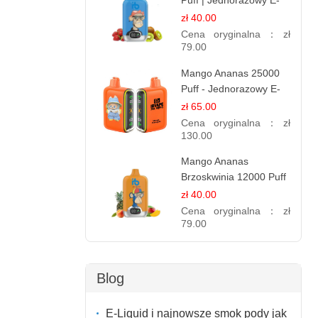
Puff | Jednorazowy E-
papierosy | Owocowa
zł 40.00
Mieszanka
Cena oryginalna：
zł
79.00
Mango Ananas 25000
Puff - Jednorazowy E-
papieros | Egzotyczny
zł 65.00
Smak
Cena oryginalna：
zł
130.00
Mango Ananas
Brzoskwinia 12000 Puff
| Jednorazowy E-
zł 40.00
papieros | Tropikalny
Cena oryginalna：
zł
Smak
79.00
Blog
E-Liquid i najnowsze smok pody jak