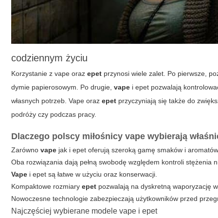
codziennym życiu
Korzystanie z
vape
oraz
epet
przynosi wiele zalet. Po pierwsze, p
dymie papierosowym. Po drugie,
vape
i
epet
pozwalają kontrolować
własnych potrzeb.
Vape
oraz
epet
przyczyniają się także do zwięk
podróży czy podczas pracy.
Dlaczego polscy miłośnicy
vape
wybierają właśn
Zarówno
vape
jak i
epet
oferują szeroką gamę smaków i aromatów
Oba rozwiązania dają pełną swobodę względem kontroli stężenia n
Vape
i
epet
są łatwe w użyciu oraz konserwacji.
Kompaktowe rozmiary
epet
pozwalają na dyskretną waporyzację w
Nowoczesne technologie zabezpieczają użytkowników przed przegr
Najczęściej wybierane modele
vape
i
epet