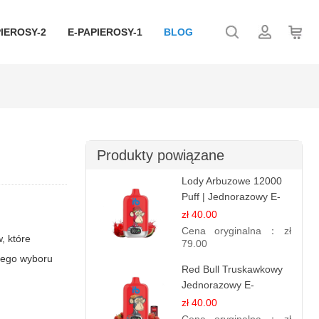
IEROSY-2
E-PAPIEROSY-1
BLOG
Produkty powiązane
Lody Arbuzowe 12000
Puff | Jednorazowy E-
papieros | Deserowy
zł 40.00
Smak
Cena oryginalna：
zł
, które
79.00
kiego wyboru
Red Bull Truskawkowy
Jednorazowy E-
papierosy | Energy
zł 40.00
Drink Smak