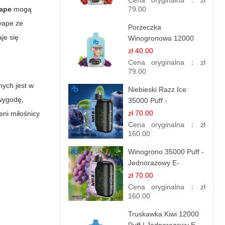
Cena oryginalna：
zł
ape
mogą
79.00
vape
ze
Porzeczka
aje się
Winogronowa 12000
Puffów | Jednorazowy
zł 40.00
E-papieros | Owocowy
Cena oryginalna：
zł
Miks
79.00
ych jest w
Niebieski Razz Ice
 wygodę,
35000 Puff -
Orzeźwiający E-
zł 70.00
eni miłośnicy
papieros Jednorazowy |
Cena oryginalna：
zł
IBVAPE
160.00
Winogrono 35000 Puff -
Jednorazowy E-
papieros | Soczysty
zł 70.00
Smak Winogron
Cena oryginalna：
zł
160.00
Truskawka Kiwi 12000