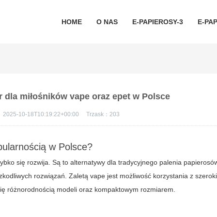
HOME
O NAS
E-PAPIEROSY-3
E-PAP
r dla miłośników vape oraz epet w Polsce
：
2025-10-18T10:19:22+00:00
Trzask：
203
pularnością w Polsce?
bko się rozwija. Są to alternatywy dla tradycyjnego palenia papierosów
szkodliwych rozwiązań. Zaletą
vape
jest możliwość korzystania z szero
ię różnorodnością modeli oraz kompaktowym rozmiarem.