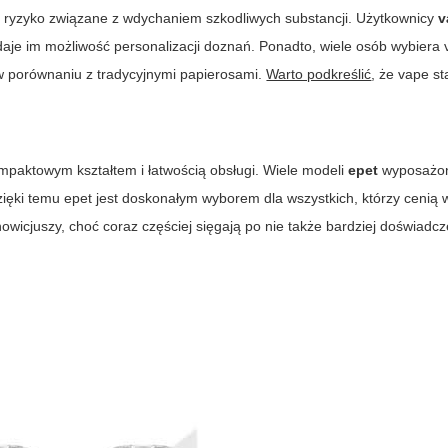
e ryzyko związane z wdychaniem szkodliwych substancji. Użytkownicy
v
daje im możliwość personalizacji doznań. Ponadto, wiele osób wybiera
w porównaniu z tradycyjnymi papierosami.
Warto podkreślić
, że
vape
st
mpaktowym kształtem i łatwością obsługi. Wiele modeli
epet
wyposażon
zięki temu
epet
jest doskonałym wyborem dla wszystkich, którzy cenią
wicjuszy, choć coraz częściej sięgają po nie także bardziej doświadcz