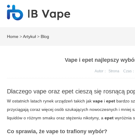
Home
>
Artykuł
>
Blog
Vape i epet najlepszy wybó
Autor：
Strona
Czas
Dlaczego
vape
oraz epet cieszą się rosnącą po
W ostatnich latach rynek urządzeń takich jak
vape
i
epet
bardzo szy
przyciągają coraz więcej osób szukających nowoczesnych i mniej 
liquidów o różnym smaku oraz stężeniu nikotyny, a
epet
wyróżnia s
Co sprawia, że
vape
to trafiony wybór?