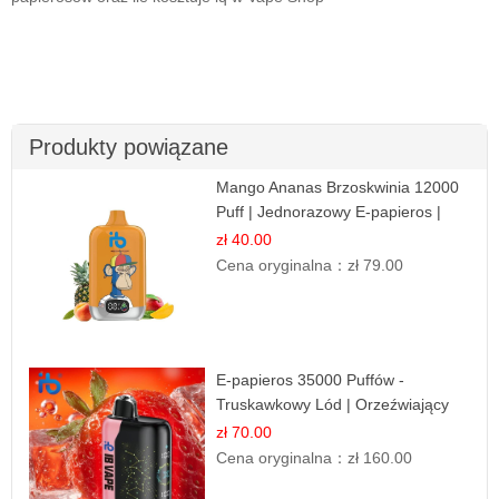
Produkty powiązane
Mango Ananas Brzoskwinia 12000
Puff | Jednorazowy E-papieros |
Tropikalny Smak
zł 40.00
Cena oryginalna：
zł 79.00
E-papieros 35000 Puffów -
Truskawkowy Lód | Orzeźwiający
Smak
zł 70.00
Cena oryginalna：
zł 160.00