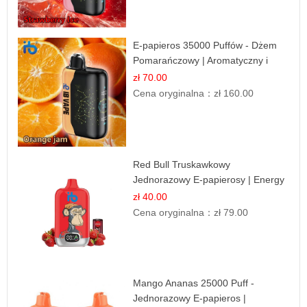
E-papieros 35000 Puffów - Dżem
Pomarańczowy | Aromatyczny i
Długotrwały
zł 70.00
Cena oryginalna：
zł 160.00
Red Bull Truskawkowy
Jednorazowy E-papierosy | Energy
Drink Smak
zł 40.00
Cena oryginalna：
zł 79.00
Mango Ananas 25000 Puff -
Jednorazowy E-papieros |