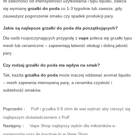
W zależności od intensywności użytkowania i typu liquidu, zaleca
się wymianę
grzałki do poda
co 1-3 tygodnie lub zawsze, gdy
zauważysz pogorszenie smaku czy spadek produkcji pary.
Jakie są najlepsze grzałki do poda dla początkujących?
Dla osób rozpoczynających przygodę z
vape
poleca się grzałki typu
mesh lub ceramiczne – zapewniają łatwość obsługi i dobrą jakość
pary.
Czy rodzaj grzałki do poda ma wpływ na smak?
Tak, każda
grzałka do poda
może inaczej oddawać aromat liquidu
– mesh zapewnia intensywną parę, a ceramika czystość i
subtelność smaków.
Poprzedni：
Puff i grzałka 0.8 ohm ile wat wybrać aby cieszyć się
najlepszym doświadczeniem z Puff
Następny：
Vape Shop najlepszy wybór dla miłośników e-
papierosów oraz ile kosztuje lq w Vape Shop