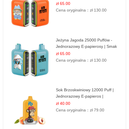
Egzotyczny Smak
zł 65.00
Cena oryginalna：
zł 130.00
Jeżyna Jagoda 25000 Puffów -
Jednorazowy E-papierosy | Smak
Leśnych Owoców
zł 65.00
Cena oryginalna：
zł 130.00
Sok Brzoskwiniowy 12000 Puff |
Jednorazowy E-papieros |
Owocowy Smak
zł 40.00
Cena oryginalna：
zł 79.00