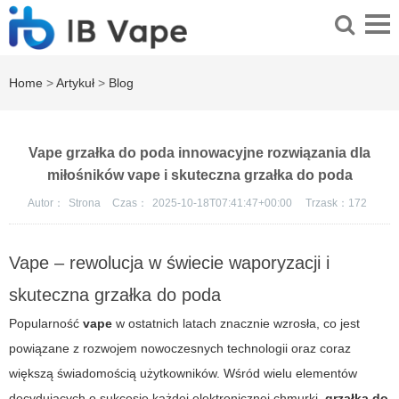
Home
>
Artykuł
>
Blog
Vape grzałka do poda innowacyjne rozwiązania dla
miłośników vape i skuteczna grzałka do poda
Autor：
Strona
Czas：
2025-10-18T07:41:47+00:00
Trzask：
172
Vape – rewolucja w świecie waporyzacji i
skuteczna grzałka do poda
Popularność
vape
w ostatnich latach znacznie wzrosła, co jest
powiązane z rozwojem nowoczesnych technologii oraz coraz
większą świadomością użytkowników. Wśród wielu elementów
decydujących o sukcesie każdej elektronicznej chmurki,
grzałka do