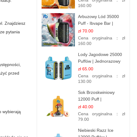
Cena oryginalna：
zł
ndacji.
Długotrwały
160.00
Arbuzowy Lód 35000
l. Znajdziesz
Puff - Ibvape Bar |
Orzeźwiający E-
zł 70.00
ze pytania
papieros Jednorazowy
Cena oryginalna：
zł
160.00
Lody Jagodowe 25000
Puffów | Jednorazowy
ystępności,
E-papieros | Deserowy
zł 65.00
ażyć przed
Smak
Cena oryginalna：
zł
130.00
Sok Brzoskwiniowy
12000 Puff |
Jednorazowy E-
zł 40.00
o wybierają
papieros | Owocowy
Cena oryginalna：
zł
Smak
79.00
Niebieski Razz Ice