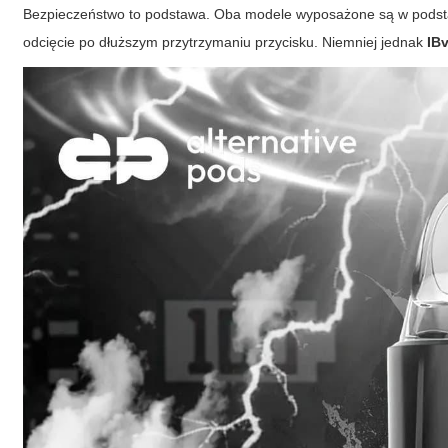
Bezpieczeństwo to podstawa. Oba modele wyposażone są w podst
odcięcie po dłuższym przytrzymaniu przycisku. Niemniej jednak
IB