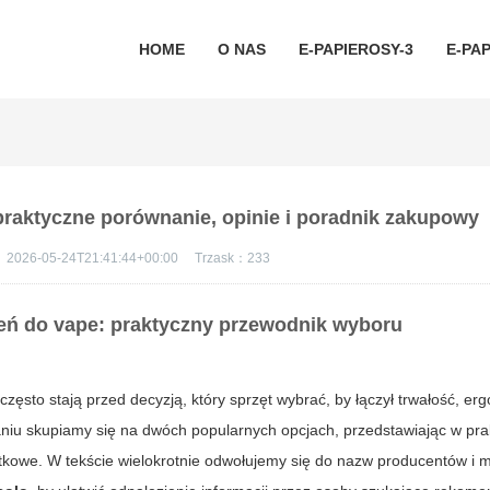
HOME
O NAS
E-PAPIEROSY-3
E-PAP
 praktyczne porównanie, opinie i poradnik zakupowy
：
2026-05-24T21:41:44+00:00
Trzask：
233
eń do vape: praktyczny przewodnik wyboru
ęsto stają przed decyzją, który sprzęt wybrać, by łączył trwałość, er
iu skupiamy się na dwóch popularnych opcjach, przedstawiając w pra
tkowe. W tekście wielokrotnie odwołujemy się do nazw producentów i m