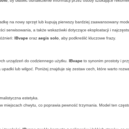
solo
, by ułatwić odnalezienie informacji przez osoby szukające rekome
siadkę na nowy sprzęt lub kupują pierwszy bardziej zaawansowany mode
i serwisowania, a także wskazówki dotyczące eksploatacji i najczęsts
różnień:
IBvape
oraz
aegis solo
, aby podkreślić kluczowe frazy.
ych urządzeń do codziennego użytku.
IBvape
to synonim prostoty i prz
 upadki lub wilgoć. Poniżej znajduje się zestaw cech, które warto rozw
imalistyczna estetyka.
 w miejscach chwytu, co poprawia pewność trzymania. Model ten częst