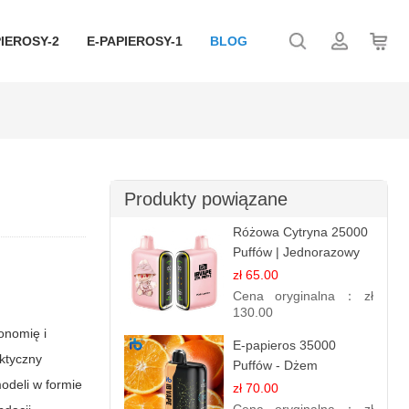
IEROSY-2
E-PAPIEROSY-1
BLOG
Produkty powiązane
Różowa Cytryna 25000
Puffów | Jednorazowy
E-papieros
zł 65.00
Cena oryginalna：
zł
130.00
gonomię i
E-papieros 35000
ktyczny
Puffów - Dżem
odeli w formie
Pomarańczowy |
zł 70.00
Aromatyczny i