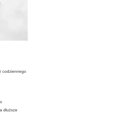
 z codziennego
do
a dłuższe