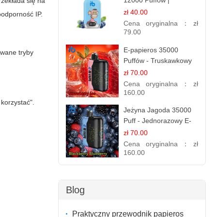
12000 Puffów |
rzekłada się na
Jednorazowy E-
zł 40.00
oodporność IP.
papieros | Jagodowy
Cena oryginalna：
zł
Chłód
79.00
E-papieros 35000
owane tryby
Puffów - Truskawkowy
Lód | Orzeźwiający
zł 70.00
Smak
Cena oryginalna：
zł
160.00
 korzystać".
Jeżyna Jagoda 35000
Puff - Jednorazowy E-
papieros | Smak
zł 70.00
Leśnych Owoców
Cena oryginalna：
zł
160.00
Blog
Praktyczny przewodnik papieros