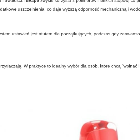
i trwałości.
IBvape
zwykle korzysta z polimerów i lekkich stopów, co p
odatkowe uszczelnienia, co daje wyższą odporność mechaniczną i wod
 system ustawień jest atutem dla początkujących, podczas gdy zaawans
przytłaczają. W praktyce to idealny wybór dla osób, które chcą "wpinać i