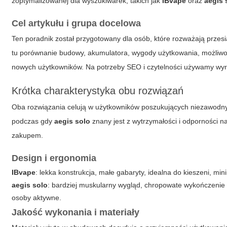
zoptymalizowanej dla wyszukiwarek, takich jak
IBvape
oraz
aegis 
Cel artykułu i grupa docelowa
Ten poradnik został przygotowany dla osób, które rozważają prze
tu porównanie budowy, akumulatora, wygody użytkowania, możliwośc
nowych użytkowników. Na potrzeby SEO i czytelności używamy wy
Krótka charakterystyka obu rozwiązań
Oba rozwiązania celują w użytkowników poszukujących niezawodn
podczas gdy
aegis solo
znany jest z wytrzymałości i odporności na
zakupem.
Design i ergonomia
IBvape
: lekka konstrukcja, małe gabaryty, idealna do kieszeni, min
aegis solo
: bardziej muskularny wygląd, chropowate wykończenie
osoby aktywne.
Jakość wykonania i materiały