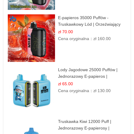
E-papieros 35000 Puffów -
Truskawkowy Lód | Orzeźwiający
Smak
zł 70.00
Cena oryginalna：
zł 160.00
Lody Jagodowe 25000 Puffów |
Jednorazowy E-papieros |
Deserowy Smak
zł 65.00
Cena oryginalna：
zł 130.00
Truskawka Kiwi 12000 Puff |
Jednorazowy E-papierosy |