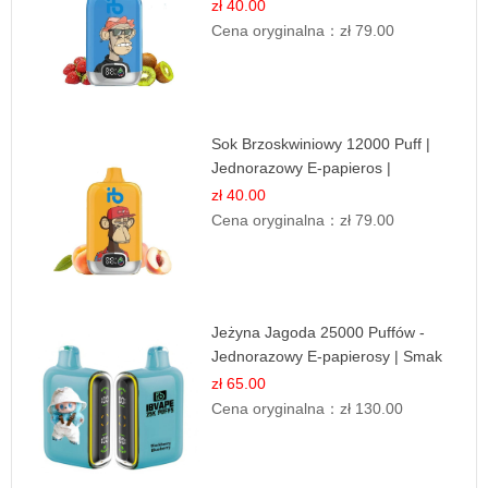
Owocowa Mieszanka
zł 40.00
Cena oryginalna：
zł 79.00
Sok Brzoskwiniowy 12000 Puff |
Jednorazowy E-papieros |
Owocowy Smak
zł 40.00
Cena oryginalna：
zł 79.00
Jeżyna Jagoda 25000 Puffów -
Jednorazowy E-papierosy | Smak
Leśnych Owoców
zł 65.00
Cena oryginalna：
zł 130.00