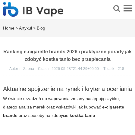
Home
>
Artykuł
>
Blog
Ranking e-cigarette brands 2026 i praktyczne porady jak
zdobyć kostka tanio bez przepłacania
Autor：
Strona
Czas：
2026-05-28T21:44:29+00:00
Trzask：
218
Aktualne spojrzenie na rynek i kryteria oceniania
W świecie urządzeń do wapowania zmiany następują szybko,
dlatego analiza marek oraz wskazówki jak kupować
e-cigarette
brands
oraz sposoby na zdobycie
kostka tanio