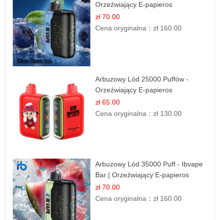
Orzeźwiający E-papieros
Jednorazowy | IBVAPE
zł 70.00
Cena oryginalna：
zł 160.00
Arbuzowy Lód 25000 Puffów -
Orzeźwiający E-papieros
Jednorazowy
zł 65.00
Cena oryginalna：
zł 130.00
Arbuzowy Lód 35000 Puff - Ibvape
Bar | Orzeźwiający E-papieros
Jednorazowy
zł 70.00
Cena oryginalna：
zł 160.00