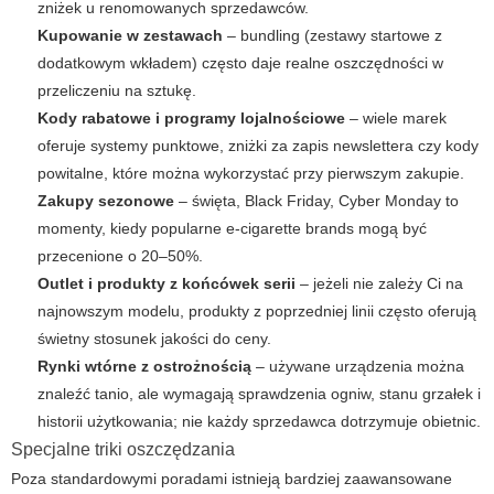
zniżek u renomowanych sprzedawców.
Kupowanie w zestawach
– bundling (zestawy startowe z
dodatkowym wkładem) często daje realne oszczędności w
przeliczeniu na sztukę.
Kody rabatowe i programy lojalnościowe
– wiele marek
oferuje systemy punktowe, zniżki za zapis newslettera czy kody
powitalne, które można wykorzystać przy pierwszym zakupie.
Zakupy sezonowe
– święta, Black Friday, Cyber Monday to
momenty, kiedy popularne
e-cigarette brands
mogą być
przecenione o 20–50%.
Outlet i produkty z końcówek serii
– jeżeli nie zależy Ci na
najnowszym modelu, produkty z poprzedniej linii często oferują
świetny stosunek jakości do ceny.
Rynki wtórne z ostrożnością
– używane urządzenia można
znaleźć tanio, ale wymagają sprawdzenia ogniw, stanu grzałek i
historii użytkowania; nie każdy sprzedawca dotrzymuje obietnic.
Specjalne triki oszczędzania
Poza standardowymi poradami istnieją bardziej zaawansowane