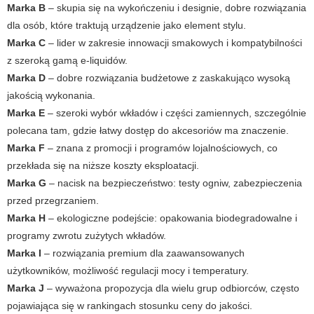
Marka B
– skupia się na wykończeniu i designie, dobre rozwiązania
dla osób, które traktują urządzenie jako element stylu.
Marka C
– lider w zakresie innowacji smakowych i kompatybilności
z szeroką gamą e-liquidów.
Marka D
– dobre rozwiązania budżetowe z zaskakująco wysoką
jakością wykonania.
Marka E
– szeroki wybór wkładów i części zamiennych, szczególnie
polecana tam, gdzie łatwy dostęp do akcesoriów ma znaczenie.
Marka F
– znana z promocji i programów lojalnościowych, co
przekłada się na niższe koszty eksploatacji.
Marka G
– nacisk na bezpieczeństwo: testy ogniw, zabezpieczenia
przed przegrzaniem.
Marka H
– ekologiczne podejście: opakowania biodegradowalne i
programy zwrotu zużytych wkładów.
Marka I
– rozwiązania premium dla zaawansowanych
użytkowników, możliwość regulacji mocy i temperatury.
Marka J
– wyważona propozycja dla wielu grup odbiorców, często
pojawiająca się w rankingach stosunku ceny do jakości.