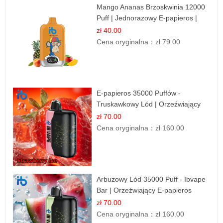
Mango Ananas Brzoskwinia 12000
Puff | Jednorazowy E-papieros |
Tropikalny Smak
zł 40.00
Cena oryginalna：
zł 79.00
E-papieros 35000 Puffów -
Truskawkowy Lód | Orzeźwiający
Smak
zł 70.00
Cena oryginalna：
zł 160.00
Arbuzowy Lód 35000 Puff - Ibvape
Bar | Orzeźwiający E-papieros
Jednorazowy
zł 70.00
Cena oryginalna：
zł 160.00