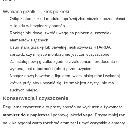
Wymiana grzałki — krok po kroku
Odłącz atomizer od modułu i opróżnij zbiorniczek z pozostałości
e-liquidu w bezpieczny sposób.
Rozkręć obudowę, zwróć uwagę na położenie uszczelek i
elementów złącznych.
Usuń starą grzałkę lub bawełnę; jeśli używasz RTA/RDA,
sprawdź czy miejsce montażu nie jest zanieczyszczone.
Zainstaluj nową grzałkę zgodnie z zaleceniami producenta i
wykonaj test odporności (ohm) przed użyciem.
Nasącz nową bawełnę e-liquidem, włącz niską moc i wykonaj
krótkie pufy, aby upewnić się, że smak jest czysty i nie ma
suchych miejsc.
Konserwacja i czyszczenie
Regularne czyszczenie to prosty sposób na wydłużenie żywotności
atomizer do e papierosa
i poprawę jakości
vape
. Przynajmniej raz
na kilka tygodni warto rozebrać atomizer i umyć wszystkie elementy