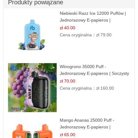
Produkty powiązane
Niebieski Razz Ice 12000 Puffów |
Jednorazowy E-papieros |
Jagodowy Chłód
zł 40.00
Cena oryginalna：
zł 79.00
Winogrono 35000 Puff -
Jednorazowy E-papieros | Soczysty
Smak Winogron
zł 70.00
Cena oryginalna：
zł 160.00
Mango Ananas 25000 Puff -
Jednorazowy E-papieros |
Egzotyczny Smak
zł 65.00