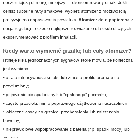
obszerniejszą chmurę, mniejszy — skoncentrowany smak. Jeśli
cenisz subtelne nuty smakowe, wybierz atomizer z możliwością
precyzyjnego dopasowania powietrza.
Atomizer do e papierosa
z
opcją regulacji to często najlepsze rozwiązanie dla osób chcących
eksperymentować z profilem inhalacji.
Kiedy warto wymienić grzałkę lub cały atomizer?
Istnieje kilka jednoznacznych sygnałów, które mówią, że konieczna
jest wymiana:
• utrata intensywności smaku lub zmiana profilu aromatu na
przytłumiony;
• pojawienie się spalenizny lub "spalonego" posmaku;
• częste przecieki, mimo poprawnego użytkowania i uszczelnień;
• widoczne osady na grzałce, przebarwienia lub zniszczenia
bawełny;
• nieprawidłowe współpracowanie z baterią (np. spadki mocy) lub
zwarcia.