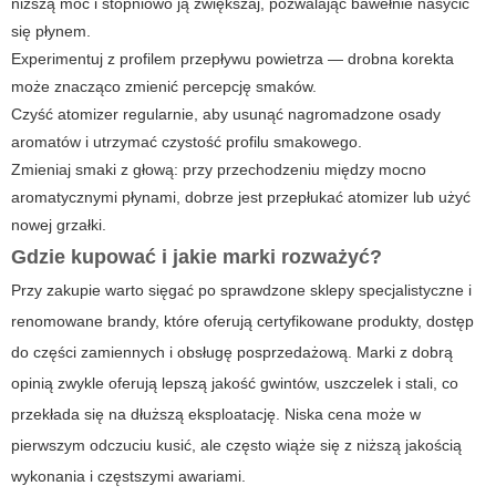
niższą moc i stopniowo ją zwiększaj, pozwalając bawełnie nasycić
się płynem.
Experimentuj z profilem przepływu powietrza — drobna korekta
może znacząco zmienić percepcję smaków.
Czyść atomizer regularnie, aby usunąć nagromadzone osady
aromatów i utrzymać czystość profilu smakowego.
Zmieniaj smaki z głową: przy przechodzeniu między mocno
aromatycznymi płynami, dobrze jest przepłukać atomizer lub użyć
nowej grzałki.
Gdzie kupować i jakie marki rozważyć?
Przy zakupie warto sięgać po sprawdzone sklepy specjalistyczne i
renomowane brandy, które oferują certyfikowane produkty, dostęp
do części zamiennych i obsługę posprzedażową. Marki z dobrą
opinią zwykle oferują lepszą jakość gwintów, uszczelek i stali, co
przekłada się na dłuższą eksploatację. Niska cena może w
pierwszym odczuciu kusić, ale często wiąże się z niższą jakością
wykonania i częstszymi awariami.