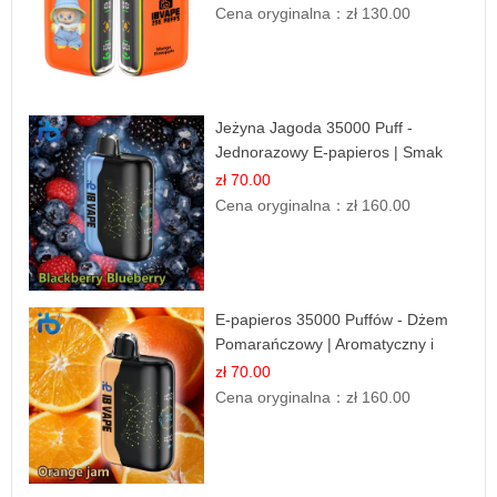
Cena oryginalna：
zł 130.00
Jeżyna Jagoda 35000 Puff -
Jednorazowy E-papieros | Smak
Leśnych Owoców
zł 70.00
Cena oryginalna：
zł 160.00
E-papieros 35000 Puffów - Dżem
Pomarańczowy | Aromatyczny i
Długotrwały
zł 70.00
Cena oryginalna：
zł 160.00