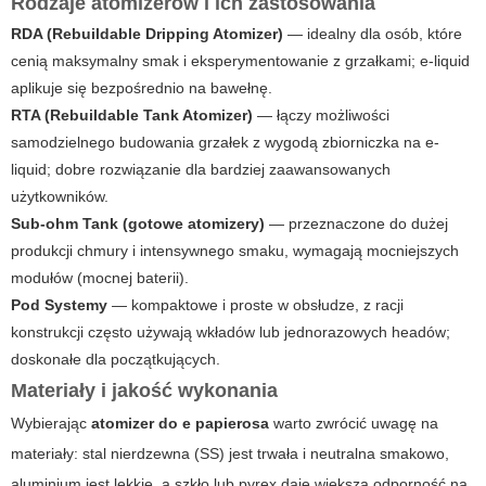
Rodzaje atomizerów i ich zastosowania
RDA (Rebuildable Dripping Atomizer)
— idealny dla osób, które
cenią maksymalny smak i eksperymentowanie z grzałkami; e-liquid
aplikuje się bezpośrednio na bawełnę.
RTA (Rebuildable Tank Atomizer)
— łączy możliwości
samodzielnego budowania grzałek z wygodą zbiorniczka na e-
liquid; dobre rozwiązanie dla bardziej zaawansowanych
użytkowników.
Sub-ohm Tank (gotowe atomizery)
— przeznaczone do dużej
produkcji chmury i intensywnego smaku, wymagają mocniejszych
modułów (mocnej baterii).
Pod Systemy
— kompaktowe i proste w obsłudze, z racji
konstrukcji często używają wkładów lub jednorazowych headów;
doskonałe dla początkujących.
Materiały i jakość wykonania
Wybierając
atomizer do e papierosa
warto zwrócić uwagę na
materiały: stal nierdzewna (SS) jest trwała i neutralna smakowo,
aluminium jest lekkie, a szkło lub pyrex daje większą odporność na