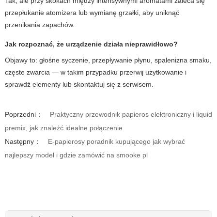
Tak, ale przy skokach między intensywnymi aromatami zaleca się
przepłukanie atomizera lub wymianę grzałki, aby uniknąć
przenikania zapachów.
Jak rozpoznać, że urządzenie działa nieprawidłowo?
Objawy to: głośne syczenie, przepływanie płynu, spalenizna smaku,
częste zwarcia — w takim przypadku przerwij użytkowanie i
sprawdź elementy lub skontaktuj się z serwisem.
Poprzedni：
Praktyczny przewodnik papieros elektroniczny i liquid
premix, jak znaleźć idealne połączenie
Następny：
E-papierosy poradnik kupującego jak wybrać
najlepszy model i gdzie zamówić na smooke pl