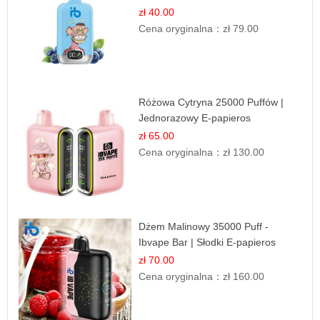
Jagodowy Chłód
zł 40.00
Cena oryginalna：
zł 79.00
Różowa Cytryna 25000 Puffów |
Jednorazowy E-papieros
zł 65.00
Cena oryginalna：
zł 130.00
Dżem Malinowy 35000 Puff -
Ibvape Bar | Słodki E-papieros
Jednorazowy
zł 70.00
Cena oryginalna：
zł 160.00