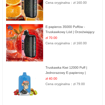
Cena oryginalna：
zł 160.00
E-papieros 35000 Puffów -
Truskawkowy Lód | Orzeźwiający
Smak
zł 70.00
Cena oryginalna：
zł 160.00
Truskawka Kiwi 12000 Puff |
Jednorazowy E-papierosy |
Owocowa Mieszanka
zł 40.00
Cena oryginalna：
zł 79.00