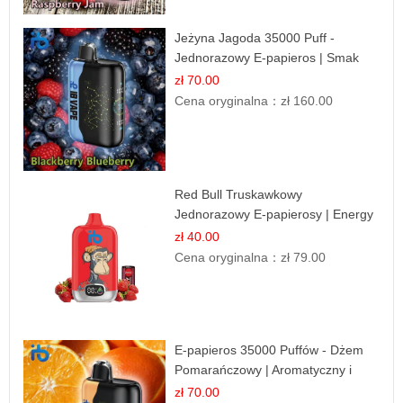
Jeżyna Jagoda 35000 Puff -
Jednorazowy E-papieros | Smak
Leśnych Owoców
zł 70.00
Cena oryginalna：
zł 160.00
Red Bull Truskawkowy
Jednorazowy E-papierosy | Energy
Drink Smak
zł 40.00
Cena oryginalna：
zł 79.00
E-papieros 35000 Puffów - Dżem
Pomarańczowy | Aromatyczny i
Długotrwały
zł 70.00