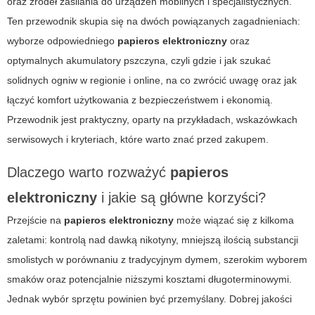
oraz źródeł zasilania do urządzeń mobilnych i specjalistycznych.
Ten przewodnik skupia się na dwóch powiązanych zagadnieniach:
wyborze odpowiedniego
papieros elektroniczny
oraz
optymalnych
akumulatory pszczyna
, czyli gdzie i jak szukać
solidnych ogniw w regionie i online, na co zwrócić uwagę oraz jak
łączyć komfort użytkowania z bezpieczeństwem i ekonomią.
Przewodnik jest praktyczny, oparty na przykładach, wskazówkach
serwisowych i kryteriach, które warto znać przed zakupem.
Dlaczego warto rozważyć
papieros
elektroniczny
i jakie są główne korzyści?
Przejście na
papieros elektroniczny
może wiązać się z kilkoma
zaletami: kontrolą nad dawką nikotyny, mniejszą ilością substancji
smolistych w porównaniu z tradycyjnym dymem, szerokim wyborem
smaków oraz potencjalnie niższymi kosztami długoterminowymi.
Jednak wybór sprzętu powinien być przemyślany. Dobrej jakości