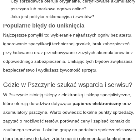
Czy sprzedawca oferuje oryginalne, certyfikowane
akumulatory
pszczyna
lub markowe ogniwa online?
Jaka jest polityka reklamacyjna i zwrotów?
Popularne błędy do uniknięcia
Najczęstsze pomyłki to: wybieranie najtańszych ogniw bez atestu,
ignorowanie specyfikacji technicznej grzałek, brak zabezpieczeń
przy ładowaniu oraz przechowywanie zużytych akumulatorów bez
odpowiedniego zabezpieczenia. Unikając tych błędów zwiększasz
bezpieczeństwo i wydłużasz żywotność sprzętu.
Gdzie w Pszczynie szukać wsparcia i serwisu?
W Pszczynie istnieją sklepy z elektroniką i sklepy specjalistyczne,
które oferują doradztwo dotyczące
papieros elektroniczny
oraz
akumulatory pszczyna
. Warto odwiedzić lokalne punkty sprzedaży,
zapytać o możliwość testów, porównać ceny i zapisać kontakt do
zaufanego serwisu. Lokalne grupy na portalach społecznościowych
i fora branżowe to także źródło opinii i rekomendacji konkretnego