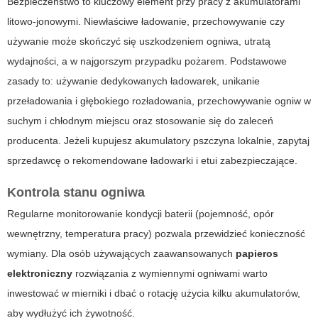
Bezpieczeństwo to kluczowy element przy pracy z akumulatorami
litowo-jonowymi. Niewłaściwe ładowanie, przechowywanie czy
używanie może skończyć się uszkodzeniem ogniwa, utratą
wydajności, a w najgorszym przypadku pożarem. Podstawowe
zasady to: używanie dedykowanych ładowarek, unikanie
przeładowania i głębokiego rozładowania, przechowywanie ogniw w
suchym i chłodnym miejscu oraz stosowanie się do zaleceń
producenta. Jeżeli kupujesz
akumulatory pszczyna
lokalnie, zapytaj
sprzedawcę o rekomendowane ładowarki i etui zabezpieczające.
Kontrola stanu ogniwa
Regularne monitorowanie kondycji baterii (pojemność, opór
wewnętrzny, temperatura pracy) pozwala przewidzieć konieczność
wymiany. Dla osób używających zaawansowanych
papieros
elektroniczny
rozwiązania z wymiennymi ogniwami warto
inwestować w mierniki i dbać o rotację użycia kilku akumulatorów,
aby wydłużyć ich żywotność.