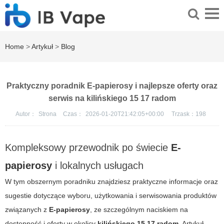
Home
>
Artykuł
>
Blog
Praktyczny poradnik E-papierosy i najlepsze oferty oraz
serwis na kilińskiego 15 17 radom
Autor：
Strona
Czas：
2026-01-20T21:42:05+00:00
Trzask：
198
Kompleksowy przewodnik po świecie
E-
papierosy
i lokalnych usługach
W tym obszernym poradniku znajdziesz praktyczne informacje oraz
sugestie dotyczące wyboru, użytkowania i serwisowania produktów
związanych z
E-papierosy
, ze szczególnym naciskiem na
dostępność i oferty w okolicy
kilińskiego 15 17 radom
. Artykuł