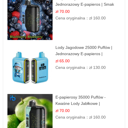
Jednorazowy E-papieros | Smak
Leśnych Owoców
zł 70.00
Cena oryginalna：
zł 160.00
Lody Jagodowe 25000 Puffów |
Jednorazowy E-papieros |
Deserowy Smak
zł 65.00
Cena oryginalna：
zł 130.00
E-papierosy 35000 Puffów -
Kwaśne Lody Jabłkowe |
Orzeźwiający Smak
zł 70.00
Cena oryginalna：
zł 160.00