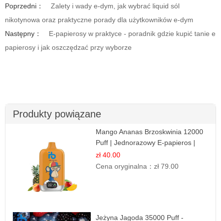
Poprzedni：
Zalety i wady e-dym, jak wybrać liquid sól
nikotynowa oraz praktyczne porady dla użytkowników e-dym
Następny：
E-papierosy w praktyce - poradnik gdzie kupić tanie e
papierosy i jak oszczędzać przy wyborze
Produkty powiązane
Mango Ananas Brzoskwinia 12000
Puff | Jednorazowy E-papieros |
Tropikalny Smak
zł 40.00
Cena oryginalna：
zł 79.00
Jeżyna Jagoda 35000 Puff -