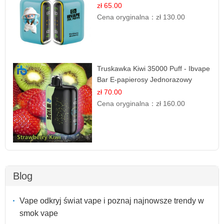
Leśnych Owoców
zł 65.00
Cena oryginalna：
zł 130.00
Truskawka Kiwi 35000 Puff - Ibvape
Bar E-papierosy Jednorazowy
zł 70.00
Cena oryginalna：
zł 160.00
Blog
Vape odkryj świat vape i poznaj najnowsze trendy w
smok vape