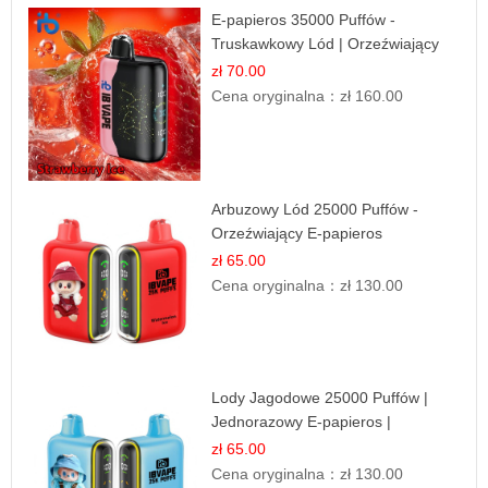
E-papieros 35000 Puffów -
Truskawkowy Lód | Orzeźwiający
Smak
zł 70.00
Cena oryginalna：
zł 160.00
Arbuzowy Lód 25000 Puffów -
Orzeźwiający E-papieros
Jednorazowy
zł 65.00
Cena oryginalna：
zł 130.00
Lody Jagodowe 25000 Puffów |
Jednorazowy E-papieros |
Deserowy Smak
zł 65.00
Cena oryginalna：
zł 130.00