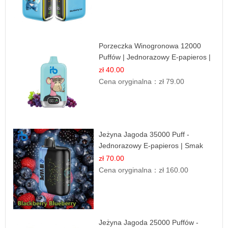
Porzeczka Winogronowa 12000
Puffów | Jednorazowy E-papieros |
Owocowy Miks
zł 40.00
Cena oryginalna：
zł 79.00
Jeżyna Jagoda 35000 Puff -
Jednorazowy E-papieros | Smak
Leśnych Owoców
zł 70.00
Cena oryginalna：
zł 160.00
Jeżyna Jagoda 25000 Puffów -