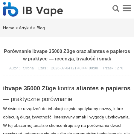
Home
>
Artykuł
>
Blog
Porównanie ibvape 35000 Züge oraz aliantes e papieros
w praktyce — recenzja, trwałość i smak
Autor：
Strona
Czas：
2026-07-04T21:40:44+00:00
Trzask：
270
ibvape 35000 Züge
kontra
aliantes e papieros
— praktyczne porównanie
W świecie urządzeń do inhalacji często spotykamy nazwy, które
obiecują długą żywotność, intensywny smak i wygodę użytkowania.
W tej obszernej analizie skoncentruję się na porównaniu dwóch
rozwiązań, odnosząc się nie tylko do parametrów technicznych, ale