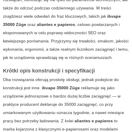
także do odczuć podczas codziennego używania. W treści
znajdziesz wiele odwołań do fraz kluczowych, takich jak
ibvape
35000 Züge
oraz
aliantes e papieros
, celowo powtarzanych i
eksponowanych w celu poprawy widoczności SEO oraz
łatwiejszego porównania. Przyjrzymy się trwałości, smakom, jakości
wykonania, ergonomii, a także realnym licznikom zaciągnięć i temu,
jak te urządzenia sprawdzają się w różnych scenariuszach.
Krótki opis konstrukcji i specyfikacji
Oba rozwiązania oferują prostotę obsługi, jednak podejście do
konstrukcji jest inne.
ibvape 35000 Züge
reklamuje się jako
urządzenie jednorazowe o bardzo dużej liczbie zaciągnięć — w
praktyce producent deklaruje do 35000 zaciągnięć, co przy
umiarkowanym użytkowaniu oznacza tygodnie, a nawet miesiące
pracy bez potrzeby ładowania. Z kolei
aliantes e papieros
to
marka kojarzona z klasycznymi e-papierosami oraz modelami