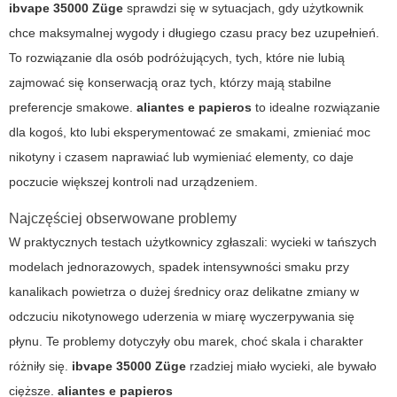
ibvape 35000 Züge
sprawdzi się w sytuacjach, gdy użytkownik
chce maksymalnej wygody i długiego czasu pracy bez uzupełnień.
To rozwiązanie dla osób podróżujących, tych, które nie lubią
zajmować się konserwacją oraz tych, którzy mają stabilne
preferencje smakowe.
aliantes e papieros
to idealne rozwiązanie
dla kogoś, kto lubi eksperymentować ze smakami, zmieniać moc
nikotyny i czasem naprawiać lub wymieniać elementy, co daje
poczucie większej kontroli nad urządzeniem.
Najczęściej obserwowane problemy
W praktycznych testach użytkownicy zgłaszali: wycieki w tańszych
modelach jednorazowych, spadek intensywności smaku przy
kanalikach powietrza o dużej średnicy oraz delikatne zmiany w
odczuciu nikotynowego uderzenia w miarę wyczerpywania się
płynu. Te problemy dotyczyły obu marek, choć skala i charakter
różniły się.
ibvape 35000 Züge
rzadziej miało wycieki, ale bywało
cięższe.
aliantes e papieros