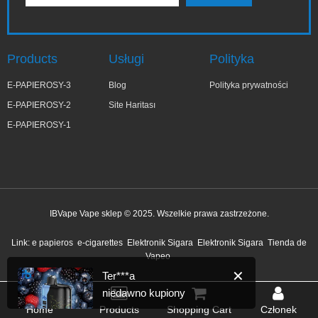
Products
Usługi
Polityka
E-PAPIEROSY-3
Blog
Polityka prywatności
E-PAPIEROSY-2
Site Haritası
E-PAPIEROSY-1
IBVape Vape sklep © 2025. Wszelkie prawa zastrzeżone.
✕
Ter***a
Link:
e papieros
e-cigarettes
Elektronik Sigara
Elektronik Sigara
Tienda de
niedawno kupiony
Vapeo
10 minut temu
Home
Products
Shopping Cart
Członek