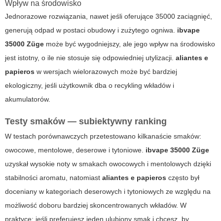
Wpływ na środowisko
Jednorazowe rozwiązania, nawet jeśli oferujące 35000 zaciągnięć,
generują odpad w postaci obudowy i zużytego ogniwa.
ibvape
35000 Züge
może być wygodniejszy, ale jego wpływ na środowisko
jest istotny, o ile nie stosuje się odpowiedniej utylizacji.
aliantes e
papieros
w wersjach wielorazowych może być bardziej
ekologiczny, jeśli użytkownik dba o recykling wkładów i
akumulatorów.
Testy smaków — subiektywny ranking
W testach porównawczych przetestowano kilkanaście smaków:
owocowe, mentolowe, deserowe i tytoniowe.
ibvape 35000 Züge
uzyskał wysokie noty w smakach owocowych i mentolowych dzięki
stabilności aromatu, natomiast
aliantes e papieros
często był
doceniany w kategoriach deserowych i tytoniowych ze względu na
możliwość doboru bardziej skoncentrowanych wkładów. W
praktyce: jeśli preferujesz jeden ulubiony smak i chcesz, by