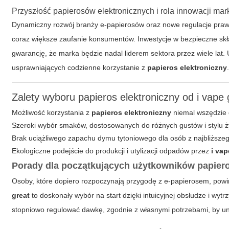
Przyszłość papierosów elektronicznych i rola innowacji mark
Dynamiczny rozwój branży e-papierosów oraz nowe regulacje prawn
coraz większe zaufanie konsumentów. Inwestycje w bezpieczne sk
gwarancję, że marka będzie nadal liderem sektora przez wiele la
usprawniających codzienne korzystanie z
papieros elektroniczny
Zalety wyboru papieros elektroniczny od i vape
Możliwość korzystania z
papieros elektroniczny
niemal wszędzie 
Szeroki wybór smaków, dostosowanych do różnych gustów i stylu ż
Brak uciążliwego zapachu dymu tytoniowego dla osób z najbliższe
Ekologiczne podejście do produkcji i utylizacji odpadów przez
i vap
Porady dla początkujących użytkowników papieros
Osoby, które dopiero rozpoczynają przygodę z e-papierosem, powin
great
to doskonały wybór na start dzięki intuicyjnej obsłudze i wyt
stopniowo regulować dawkę, zgodnie z własnymi potrzebami, by u