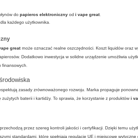
 płynów do
papieros elektroniczny
od
i vape great
.
 dla każdego użytkownika.
czny
 vape great
może oznaczać realne oszczędności. Koszt liquidów oraz 
papierosów. Dodatkowo inwestycja w solidne urządzenie umożliwia uży
w finansowych.
 środowiska
respektują zasady zrównoważonego rozwoju. Marka propaguje ponown
użytych baterii i kartidży. To sprawia, że korzystanie z produktów
i v
przechodzą przez szereg kontroli jakości i certyfikacji. Dzięki temu uż
zymi standardami, które spełniają regulacje UE i miejscowe wytyczne