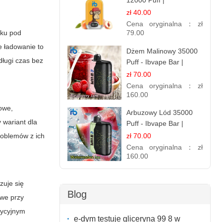
12000 Puff |
Jednorazowy E-
zł 40.00
papieros | Owocowy
Cena oryginalna：
zł
nku pod
Smak
79.00
e ładowanie to
Dżem Malinowy 35000
długi czas bez
Puff - Ibvape Bar |
Słodki E-papieros
zł 70.00
Jednorazowy
Cena oryginalna：
zł
160.00
owe,
Arbuzowy Lód 35000
 wariant dla
Puff - Ibvape Bar |
Orzeźwiający E-
zł 70.00
roblemów z ich
papieros Jednorazowy
Cena oryginalna：
zł
160.00
zuje się
Blog
owe przy
dycyjnym
e-dym testuje gliceryna 99 8 w