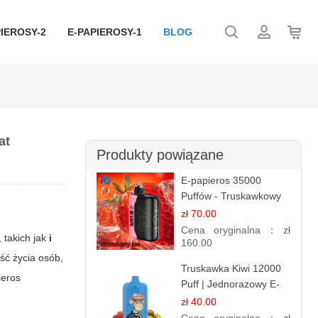
IEROSY-2
E-PAPIEROSY-1
BLOG
at
Produkty powiązane
E-papieros 35000
Puffów - Truskawkowy
Lód | Orzeźwiający
zł 70.00
Smak
Cena oryginalna：
zł
 takich jak
i
160.00
ść życia osób,
Truskawka Kiwi 12000
ieros
Puff | Jednorazowy E-
papierosy | Owocowa
zł 40.00
Mieszanka