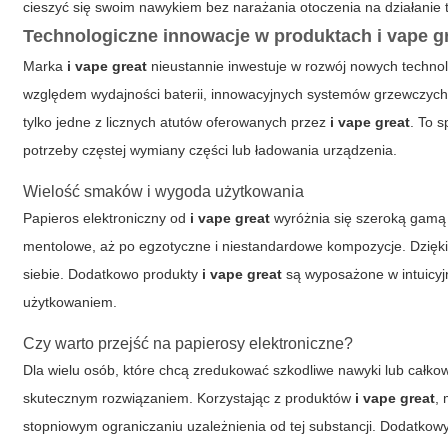
cieszyć się swoim nawykiem bez narażania otoczenia na działanie 
Technologiczne innowacje w produktach i vape g
Marka
i vape great
nieustannie inwestuje w rozwój nowych technol
względem wydajności baterii, innowacyjnych systemów grzewczych ora
tylko jedne z licznych atutów oferowanych przez
i vape great
. To 
potrzeby częstej wymiany części lub ładowania urządzenia.
Wielość smaków i wygoda użytkowania
Papieros elektroniczny od
i vape great
wyróżnia się szeroką gamą
mentolowe, aż po egzotyczne i niestandardowe kompozycje. Dzięk
siebie. Dodatkowo produkty
i vape great
są wyposażone w intuicyjn
użytkowaniem.
Czy warto przejść na papierosy elektroniczne?
Dla wielu osób, które chcą zredukować szkodliwe nawyki lub całko
skutecznym rozwiązaniem. Korzystając z produktów
i vape great
,
stopniowym ograniczaniu uzależnienia od tej substancji. Dodatkow