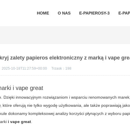
HOME
O NAS
E-PAPIEROSY-3
E-PAP
kryj zalety papieros elektroniczny z marką i vape gre
：
2025-10-18T11:27:59+00:00
Trzask：
198
arki i vape great
ce. Dzięki innowacyjnym rozwiązaniom i wsparciu renomowanych marek,
które oferują nie tylko wygodę użytkowania, ale także poprawiają jako
tykule dokonamy kompleksowej analizy korzyści płynących z wyboru pap
marki
i vape great
.