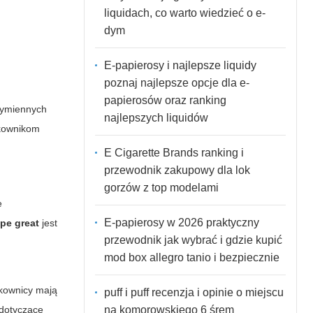
liquidach, co warto wiedzieć o e-
dym
E-papierosy i najlepsze liquidy
poznaj najlepsze opcje dla e-
papierosów oraz ranking
wymiennych
najlepszych liquidów
tkownikom
E Cigarette Brands ranking i
przewodnik zakupowy dla lok
gorzów z top modelami
e
E-papierosy w 2026 praktyczny
ape great
jest
przewodnik jak wybrać i gdzie kupić
mod box allegro tanio i bezpiecznie
ytkownicy mają
puff i puff recenzja i opinie o miejscu
na komorowskiego 6 śrem
 dotyczące