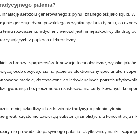
tradycyjnego palenia?
a inhalację aerozolu generowanego z płynu, znanego też jako liquid. W
zny
nie generuje dymu powstałego w wyniku spalania tytoniu, co oznacz
ęki temu rozwiązaniu, wdychany aerozol jest mniej szkodliwy dla dróg o
orzystających z papieros elektroniczny.
kich w branży e-papierosów. Innowacje technologiczne, wysoka jakość
 więcej osób decyduje się na papieros elektroniczny spod znaku
i vape
awansowane modele, dostosowane do indywidualnych potrzeb użytkownik
akże gwarancja bezpieczeństwa i zastosowania certyfikowanych kompo
cznie mniej szkodliwy dla zdrowia niż tradycyjne palenie tytoniu.
ape great
, często nie zawierają substancji smolistych, a koncentracja n
iczny
nie prowadzi do pasywnego palenia. Użytkownicy marki
i vape g