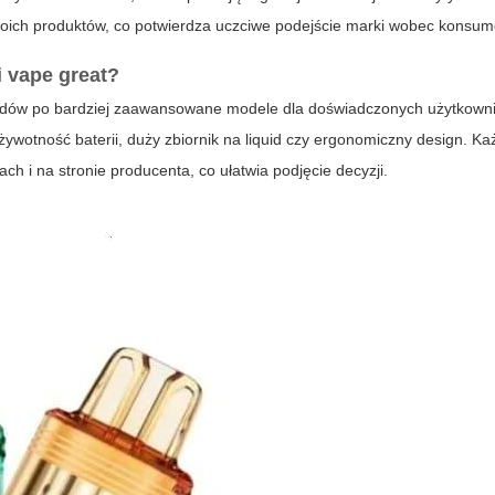
swoich produktów, co potwierdza uczciwe podejście marki wobec konsu
i vape great?
odów po bardziej zaawansowane modele dla doświadczonych użytkown
żywotność baterii, duży zbiornik na liquid czy ergonomiczny design. K
ch i na stronie producenta, co ułatwia podjęcie decyzji.