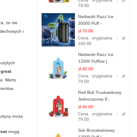
Cena oryginalna：
zł
79.00
Niebieski Razz Ice
a, że nie
35000 Puff -
Orzeźwiający E-
zł 70.00
ddechowych i
papieros Jednorazowy |
Cena oryginalna：
zł
IBVAPE
160.00
Niebieski Razz Ice
12000 Puffów |
 użytych
Jednorazowy E-
zł 40.00
 great
.
papieros | Jagodowy
Cena oryginalna：
zł
a. Warto
Chłód
79.00
nentów.
Red Bull Truskawkowy
Jednorazowy E-
papierosy | Energy
zł 40.00
Drink Smak
Cena oryginalna：
zł
ikotyny może
79.00
Sok Brzoskwiniowy
reat
mogą