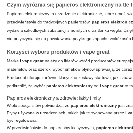
Czym wyróżnia się papieros elektroniczny na tle 
Papieros elektroniczny to urządzenie elektroniczne, które umożliwi
przeciwieństwie do tradycyjnych papierosów,
papieros elektronic
wydziela szkodliwych substancji smolistych oraz tlenku węgla. Dzi
nie przyczynia się do powstawania przykrego zapachu wokół osób k
Korzyści wyboru produktów i vape great
Marka
i vape great
należy do liderów wśród producentów europejs
materiałów oraz szeroki wybór smaków płynów sprawiają, że coraz
Producent oferuje zarówno klasyczne zestawy startowe, jak i za
podkreślić, że wybór
papieros elektroniczny
od
i vape great
to t
Papieros elektroniczny a zdrowie: fakty i mity
Wielu specjalistów potwierdza, że
papieros elektroniczny
jest zna
Płyny używane w urządzeniach, takich jak te sygnowane przez
i v
być regulowana.
W przeciwieństwie do papierosów klasycznych,
papieros elektron