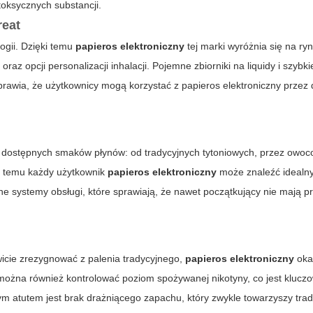
toksycznych substancji.
reat
ogii. Dzięki temu
papieros elektroniczny
tej marki wyróżnia się na ry
z opcji personalizacji inhalacji. Pojemne zbiorniki na liquidy i szybki
sprawia, że użytkownicy mogą korzystać z papieros elektroniczny przez 
 dostępnych smaków płynów: od tradycyjnych tytoniowych, przez owoc
i temu każdy użytkownik
papieros elektroniczny
może znaleźć idealny
e systemy obsługi, które sprawiają, że nawet początkujący nie mają p
wicie zrezygnować z palenia tradycyjnego,
papieros elektroniczny
oka
 można również kontrolować poziom spożywanej nikotyny, co jest klucz
ym atutem jest brak drażniącego zapachu, który zwykle towarzyszy tra