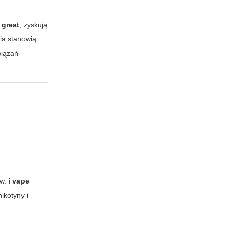
 great
, zyskują
ia stanowią
wiązań
ów.
i vape
ikotyny i