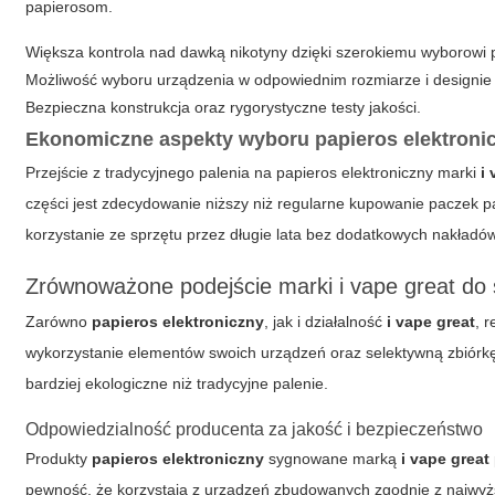
papierosom.
Większa kontrola nad dawką nikotyny dzięki szerokiemu wyborowi
Możliwość wyboru urządzenia w odpowiednim rozmiarze i designie
Bezpieczna konstrukcja oraz rygorystyczne testy jakości.
Ekonomiczne aspekty wyboru papieros elektroni
Przejście z tradycyjnego palenia na papieros elektroniczny marki
i
części jest zdecydowanie niższy niż regularne kupowanie paczek 
korzystanie ze sprzętu przez długie lata bez dodatkowych nakładó
Zrównoważone podejście marki i vape great do
Zarówno
papieros elektroniczny
, jak i działalność
i vape great
, 
wykorzystanie elementów swoich urządzeń oraz selektywną zbiórkę z
bardziej ekologiczne niż tradycyjne palenie.
Odpowiedzialność producenta za jakość i bezpieczeństwo
Produkty
papieros elektroniczny
sygnowane marką
i vape great
pewność, że korzystają z urządzeń zbudowanych zgodnie z najwyżs