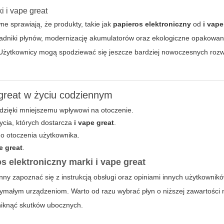
i i vape great
e sprawiają, że produkty, takie jak
papieros elektroniczny
od
i vape
ładniki płynów, modernizację akumulatorów oraz ekologiczne opakowan
t. Użytkownicy mogą spodziewać się jeszcze bardziej nowoczesnych roz
.
 great w życiu codziennym
dzięki mniejszemu wpływowi na otoczenie.
ycia, których dostarcza
i vape great
.
go otoczenia użytkownika.
e great
.
 elektroniczny marki i vape great
ny zapoznać się z instrukcją obsługi oraz opiniami innych użytkownik
rzymałym urządzeniom. Warto od razu wybrać płyn o niższej zawartości n
niknąć skutków ubocznych.