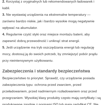
2.
Korzystaj z oryginalnych lub rekomendowanych ładowarek i
kabli.
3.
Nie wystawiaj urządzenia na ekstremalne temperatury —
zarówno bardzo niskie, jak i bardzo wysokie mogą negatywnie
wpływać na akumulator.
4.
Regularnie czyść styki oraz miejsce montażu baterii, aby
zapewnić dobrą przewodność i uniknąć strat energii.
5.
Jeśli urządzenie ma tryb oszczędzania energii lub regulację
mocy, dostosuj ją do swoich potrzeb, by zmniejszyć pobór prądu
przy nieintensywnym użytkowaniu.
Zabezpieczenia i standardy bezpieczeństwa
Bezpieczeństwo to priorytet. Sprawdź, czy urządzenie posiada
zabezpieczenia typu: ochrona przed zwarciem, przed
przeładowaniem, przed nadmiernym rozładowaniem oraz przed
przegrzaniem. Wysokiej klasy produkty często mają certyfikaty i są
produkowane zgodnie z normami ISO lub mają certyfikat CE. Nie