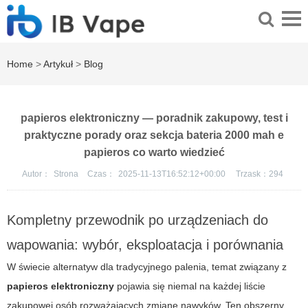
Home
>
Artykuł
>
Blog
papieros elektroniczny — poradnik zakupowy, test i
praktyczne porady oraz sekcja bateria 2000 mah e
papieros co warto wiedzieć
Autor：
Strona
Czas：
2025-11-13T16:52:12+00:00
Trzask：
294
Kompletny przewodnik po urządzeniach do
wapowania: wybór, eksploatacja i porównania
W świecie alternatyw dla tradycyjnego palenia, temat związany z
papieros elektroniczny
pojawia się niemal na każdej liście
zakupowej osób rozważających zmianę nawyków. Ten obszerny