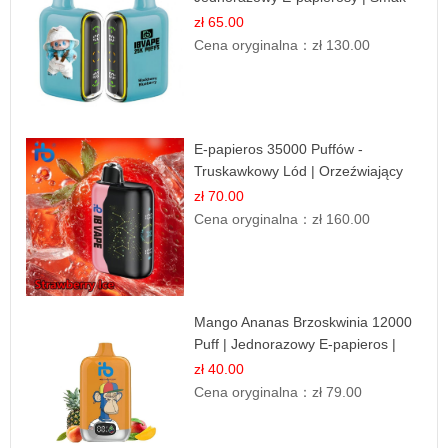
Leśnych Owoców
zł 65.00
Cena oryginalna：
zł 130.00
E-papieros 35000 Puffów -
Truskawkowy Lód | Orzeźwiający
Smak
zł 70.00
Cena oryginalna：
zł 160.00
Mango Ananas Brzoskwinia 12000
Puff | Jednorazowy E-papieros |
Tropikalny Smak
zł 40.00
Cena oryginalna：
zł 79.00