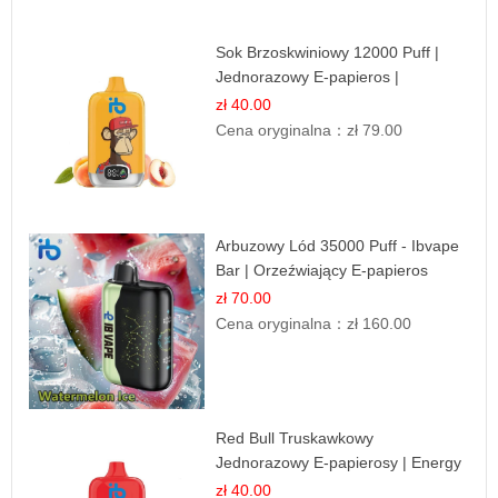
Sok Brzoskwiniowy 12000 Puff |
Jednorazowy E-papieros |
Owocowy Smak
zł 40.00
Cena oryginalna：
zł 79.00
Arbuzowy Lód 35000 Puff - Ibvape
Bar | Orzeźwiający E-papieros
Jednorazowy
zł 70.00
Cena oryginalna：
zł 160.00
Red Bull Truskawkowy
Jednorazowy E-papierosy | Energy
Drink Smak
zł 40.00