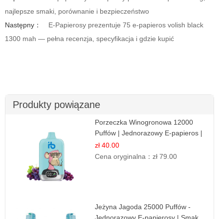
najlepsze smaki, porównanie i bezpieczeństwo
Następny：
E-Papierosy prezentuje 75 e-papieros volish black
1300 mah — pełna recenzja, specyfikacja i gdzie kupić
Produkty powiązane
Porzeczka Winogronowa 12000
Puffów | Jednorazowy E-papieros |
Owocowy Miks
zł 40.00
Cena oryginalna：
zł 79.00
Jeżyna Jagoda 25000 Puffów -
Jednorazowy E-papierosy | Smak