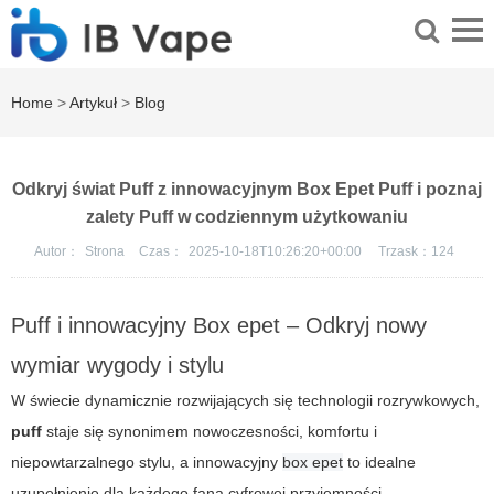
Home
>
Artykuł
>
Blog
Odkryj świat Puff z innowacyjnym Box Epet Puff i poznaj
zalety Puff w codziennym użytkowaniu
Autor：
Strona
Czas：
2025-10-18T10:26:20+00:00
Trzask：
124
Puff i innowacyjny Box epet – Odkryj nowy
wymiar wygody i stylu
W świecie dynamicznie rozwijających się technologii rozrywkowych,
puff
staje się synonimem nowoczesności, komfortu i
niepowtarzalnego stylu, a innowacyjny
box epet
to idealne
uzupełnienie dla każdego fana cyfrowej przyjemności.