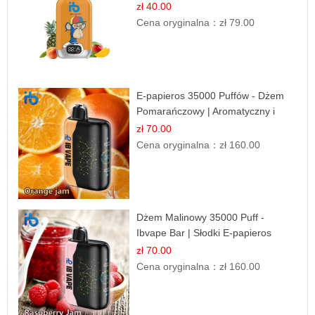
Tropikalny Smak
zł 40.00
Cena oryginalna：
zł 79.00
E-papieros 35000 Puffów - Dżem
Pomarańczowy | Aromatyczny i
Długotrwały
zł 70.00
Cena oryginalna：
zł 160.00
Dżem Malinowy 35000 Puff -
Ibvape Bar | Słodki E-papieros
Jednorazowy
zł 70.00
Cena oryginalna：
zł 160.00