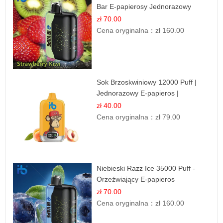
Bar E-papierosy Jednorazowy
zł 70.00
Cena oryginalna：
zł 160.00
Sok Brzoskwiniowy 12000 Puff |
Jednorazowy E-papieros |
Owocowy Smak
zł 40.00
Cena oryginalna：
zł 79.00
Niebieski Razz Ice 35000 Puff -
Orzeźwiający E-papieros
Jednorazowy | IBVAPE
zł 70.00
Cena oryginalna：
zł 160.00