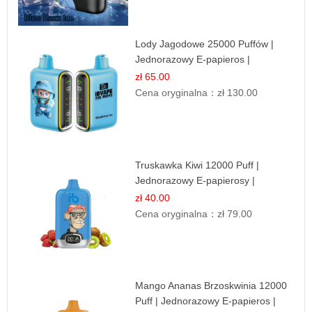
Lody Jagodowe 25000 Puffów |
Jednorazowy E-papieros |
Deserowy Smak
zł 65.00
Cena oryginalna：
zł 130.00
Truskawka Kiwi 12000 Puff |
Jednorazowy E-papierosy |
Owocowa Mieszanka
zł 40.00
Cena oryginalna：
zł 79.00
Mango Ananas Brzoskwinia 12000
Puff | Jednorazowy E-papieros |