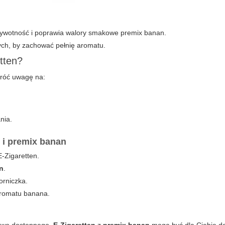
żywotność i poprawia walory smakowe premix banan.
ch, by zachować pełnię aromatu.
tten?
wróć uwagę na:
nia.
n i premix banan
-Zigaretten.
n
.
orniczka.
aromatu banana.