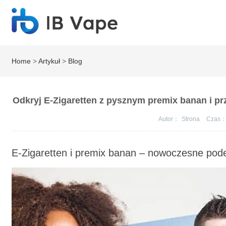
Home
>
Artykuł
>
Blog
Odkryj E-Zigaretten z pysznym premix banan i pr
Autor：
Strona
Czas
E-Zigaretten i premix banan – nowoczesne pod