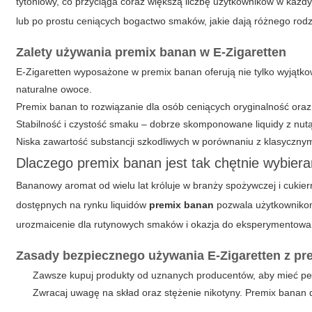
tytoniowy, co przyciąga coraz większą liczbę użytkowników w każd
lub po prostu ceniących bogactwo smaków, jakie dają różnego rod
Zalety używania premix banan w E-Zigaretten
E-Zigaretten
wyposażone w premix banan oferują nie tylko wyjątko
naturalne owoce.
Premix banan to rozwiązanie dla osób ceniących oryginalność oraz
Stabilność i czystość smaku – dobrze skomponowane liquidy z nut
Niska zawartość substancji szkodliwych w porównaniu z klasyczny
Dlaczego premix banan jest tak chętnie wybier
Bananowy aromat od wielu lat króluje w branży spożywczej i cukier
dostępnych na rynku liquidów
premix banan
pozwala użytkownikom 
urozmaicenie dla rutynowych smaków i okazja do eksperymentowania 
Zasady bezpiecznego używania E-Zigaretten z pr
Zawsze kupuj produkty od uznanych producentów, aby mieć p
Zwracaj uwagę na skład oraz stężenie nikotyny. Premix banan d