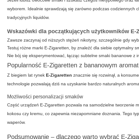
Jeżeli lubisz owocowe smaki i szukasz czegoś nietypowego oraz ł
wyborem. Idealnie sprawdzają się zarówno podczas codziennych chwi
tradycyjnych liquidów.
Wskazówki dla początkujących użytkowników E-Z
Zawsze zaczynaj od niższych stężeń nikotyny, szczególnie gdy wy
Testuj różne marki E-Zigaretten, by znaleźć dla siebie optymalny s
Nie bój się eksperymentować, łącząc subtelne smaki bananowe z 
Popularność
E-Zigaretten
z bananowym aroma
Z biegiem lat rynek
E-Zigaretten
znacznie się rozwinął, a konsumen
technologie pozwalają dziś na uzyskanie bardzo naturalnych aroma
Możliwości personalizacji smaków
Część urządzeń
E-Zigaretten
pozwala na samodzielne tworzenie 
kokosu czy kremu, co zapewnia niezapomniane doznania. Tego ty
waperów.
Podsumowanie – dlaczego warto wybrać E-Ziga