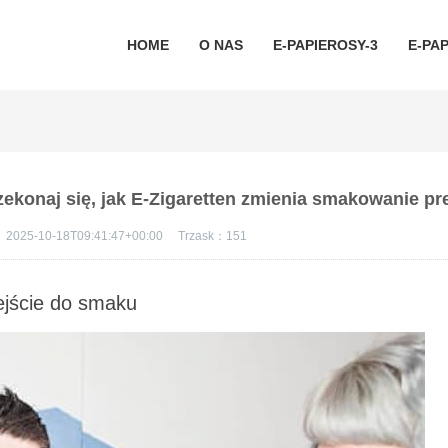
HOME
O NAS
E-PAPIEROSY-3
E-PAP
zekonaj się, jak E-Zigaretten zmienia smakowanie p
：
2025-10-18T09:41:47+00:00
Trzask：
151
ejście do smaku