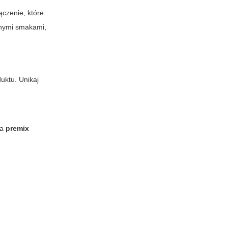
ączenie, które
lnymi smakami,
uktu. Unikaj
za
premix