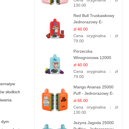
Cena oryginalna：
zł
130.00
Red Bull Truskawkowy
Jednorazowy E-
papierosy | Energy
zł 40.00
Drink Smak
Cena oryginalna：
zł
79.00
Porzeczka
Winogronowa 12000
Puffów | Jednorazowy
zł 40.00
E-papieros | Owocowy
Cena oryginalna：
zł
Miks
79.00
lternatyw
Mango Ananas 25000
ów słodkich
Puff - Jednorazowy E-
papieros | Egzotyczny
iwania.
zł 65.00
Smak
Cena oryginalna：
zł
130.00
ż dym
Jeżyna Jagoda 25000