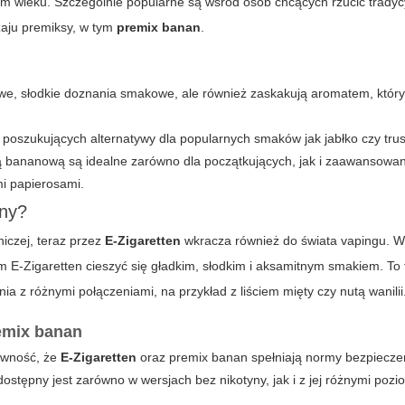
ym wieku. Szczególnie popularne są wśród osób chcących rzucić tradyc
zaju premiksy, w tym
premix banan
.
we, słodkie doznania smakowe, ale również zaskakują aromatem, któr
 poszukujących alternatywy dla popularnych smaków jak jabłko czy tru
ą bananową są idealne zarówno dla początkujących, jak i zaawansowa
mi papierosami.
any?
niczej, teraz przez
E-Zigaretten
wkracza również do świata vapingu. 
E-Zigaretten cieszyć się gładkim, słodkim i aksamitnym smakiem. To 
z różnymi połączeniami, na przykład z liściem mięty czy nutą wanilii
emix banan
ewność, że
E-Zigaretten
oraz
premix banan
spełniają normy bezpiecze
ostępny jest zarówno w wersjach bez nikotyny, jak i z jej różnymi poz