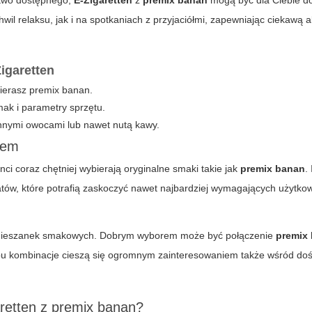
atwo dostępnego,
E-Zigaretten
z
premix banan
mogą być dla Ciebie d
l relaksu, jak i na spotkaniach z przyjaciółmi, zapewniając ciekawą a
igaretten
bierasz
premix banan
.
mak i parametry sprzętu.
innymi owocami lub nawet nutą kawy.
tem
ci coraz chętniej wybierają oryginalne smaki takie jak
premix banan
.
tów, które potrafią zaskoczyć nawet najbardziej wymagających użytko
mieszanek smakowych. Dobrym wyborem może być połączenie
premix
pu kombinacje cieszą się ogromnym zainteresowaniem także wśród do
retten z premix banan?