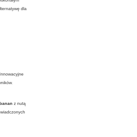
oskonałym
lternatywę dla
 Innowacyjne
wników.
 banan
z nutą
świadczonych