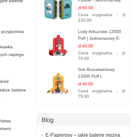
Puffów - Jednorazowy
yjne palenie
E-papierosy | Smak
zł 65.00
Leśnych Owoców
Cena oryginalna：
zł
130.00
Lody Arbuzowe 12000
y przypomina
Puff | Jednorazowy E-
papieros | Deserowy
zł 40.00
skawka.
Smak
Cena oryginalna：
zł
nych vapingu.
79.00
Sok Brzoskwiniowy
12000 Puff |
Wśród
Jednorazowy E-
zł 40.00
papieros | Owocowy
także świetne
Cena oryginalna：
zł
Smak
79.00
.
Blog
ństwa.
iomami.
E-Papierosy – jakie baterie można