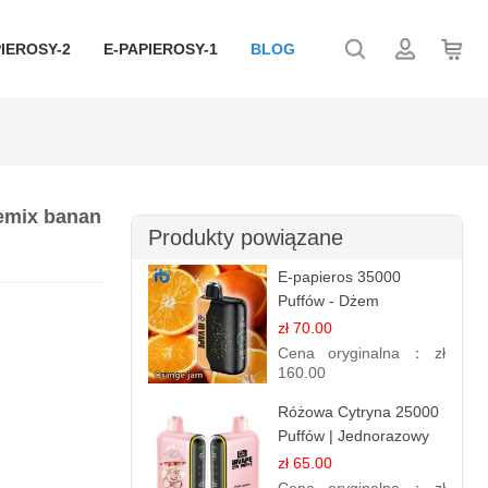
IEROSY-2
E-PAPIEROSY-1
BLOG
remix banan
Produkty powiązane
E-papieros 35000
Puffów - Dżem
Pomarańczowy |
zł 70.00
Aromatyczny i
Cena oryginalna：
zł
Długotrwały
160.00
Różowa Cytryna 25000
Puffów | Jednorazowy
E-papieros
zł 65.00