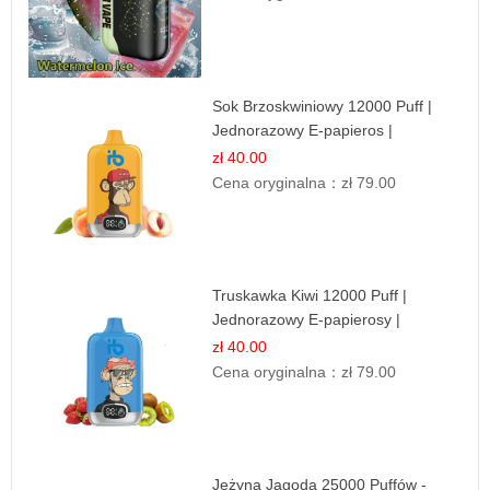
Sok Brzoskwiniowy 12000 Puff |
Jednorazowy E-papieros |
Owocowy Smak
zł 40.00
Cena oryginalna：
zł 79.00
Truskawka Kiwi 12000 Puff |
Jednorazowy E-papierosy |
Owocowa Mieszanka
zł 40.00
Cena oryginalna：
zł 79.00
Jeżyna Jagoda 25000 Puffów -