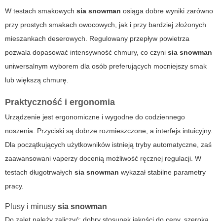
W testach smakowych
sia snowman
osiąga dobre wyniki zarówno
przy prostych smakach owocowych, jak i przy bardziej złożonych
mieszankach deserowych. Regulowany przepływ powietrza
pozwala dopasować intensywność chmury, co czyni
sia snowman
uniwersalnym wyborem dla osób preferujących mocniejszy smak
lub większą chmurę.
Praktyczność i ergonomia
Urządzenie jest ergonomiczne i wygodne do codziennego
noszenia. Przyciski są dobrze rozmieszczone, a interfejs intuicyjny.
Dla początkujących użytkowników istnieją tryby automatyczne, zaś
zaawansowani vaperzy docenią możliwość ręcznej regulacji. W
testach długotrwałych
sia snowman
wykazał stabilne parametry
pracy.
Plusy i minusy
sia snowman
Do zalet należy zaliczyć: dobry stosunek jakości do ceny, szeroka