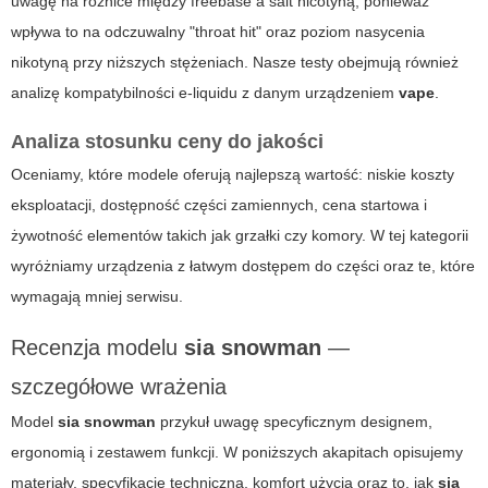
uwagę na różnice między freebase a salt nicotyną, ponieważ
wpływa to na odczuwalny "throat hit" oraz poziom nasycenia
nikotyną przy niższych stężeniach. Nasze testy obejmują również
analizę kompatybilności e-liquidu z danym urządzeniem
vape
.
Analiza stosunku ceny do jakości
Oceniamy, które modele oferują najlepszą wartość: niskie koszty
eksploatacji, dostępność części zamiennych, cena startowa i
żywotność elementów takich jak grzałki czy komory. W tej kategorii
wyróżniamy urządzenia z łatwym dostępem do części oraz te, które
wymagają mniej serwisu.
Recenzja modelu
sia snowman
—
szczegółowe wrażenia
Model
sia snowman
przykuł uwagę specyficznym designem,
ergonomią i zestawem funkcji. W poniższych akapitach opisujemy
materiały, specyfikację techniczną, komfort użycia oraz to, jak
sia