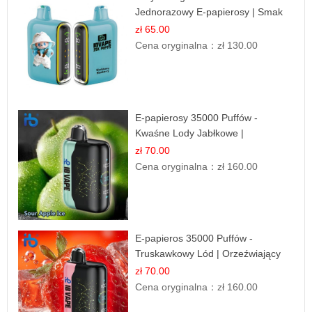
Jednorazowy E-papierosy | Smak
Leśnych Owoców
zł 65.00
Cena oryginalna：
zł 130.00
E-papierosy 35000 Puffów -
Kwaśne Lody Jabłkowe |
Orzeźwiający Smak
zł 70.00
Cena oryginalna：
zł 160.00
E-papieros 35000 Puffów -
Truskawkowy Lód | Orzeźwiający
Smak
zł 70.00
Cena oryginalna：
zł 160.00