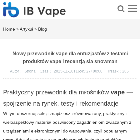
Home
>
Artykuł
>
Blog
Nowy przewodnik vape dla entuzjastów z testami
produktów vape i recenzją sia snowman
Autor：
Strona
Czas：
2025-11-18T16:45:27+00:00
Trzask：
285
Praktyczny przewodnik dla miłośników
vape
—
spojrzenie na rynek, testy i rekomendacje
W tym obszernej sekcji znajdziesz zrównoważony, praktyczny i
wieloaspektowy materiał poświęcony zagadnieniom związanym z
urządzeniami elektronicznymi do wapowania, czyli popularnym
vape
. Artykuł skupia się na praktycznych testach produktów,