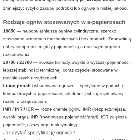
zmniejszyć ryzyko zakupu podróbki lub ogniwa o niskiej jakości.
Rodzaje ogniw stosowanych w e-papierosach
18650
— najpopularniejsze ogniwa cylindryczne, szeroko
stosowane w modach mechanicznych i box modach. Zapewniają
dobry kompromis między pojemnością a możliwym prądem
rozładowania.
20700 i 21700
— nowsze formaty, zwykle o wyższej pojemności i
lepszej stabilności termicznej; coraz częściej stosowane w
mocniejszych urządzeniach.
Li-ion pouch
i wbudowane ogniwa — spotykane w podach i
kompaktowych e-papierosach; ich dobór jest zaprojektowany
razem z urządzeniem.
IMR / INR / ICR
— różne chemie ogniw: IMR (bezpieczniejsza,
wysoki prąd), INR (równowaga pojemność/prąd), ICR (większa
pojemność, niższy prąd maksymalny).
Jak czytać specyfikację ogniwa?