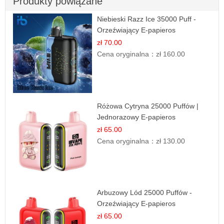
Produkty powiązane
Niebieski Razz Ice 35000 Puff -
Orzeźwiający E-papieros
Jednorazowy | IBVAPE
zł 70.00
Cena oryginalna：
zł 160.00
Różowa Cytryna 25000 Puffów |
Jednorazowy E-papieros
zł 65.00
Cena oryginalna：
zł 130.00
Arbuzowy Lód 25000 Puffów -
Orzeźwiający E-papieros
Jednorazowy
zł 65.00