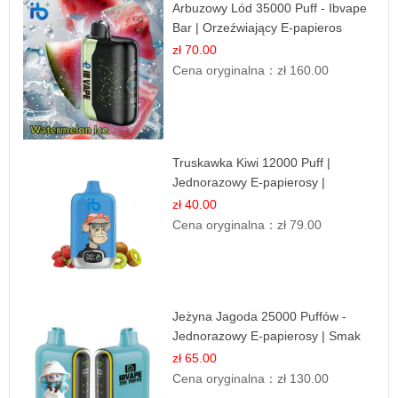
Arbuzowy Lód 35000 Puff - Ibvape
Bar | Orzeźwiający E-papieros
Jednorazowy
zł 70.00
Cena oryginalna：
zł 160.00
Truskawka Kiwi 12000 Puff |
Jednorazowy E-papierosy |
Owocowa Mieszanka
zł 40.00
Cena oryginalna：
zł 79.00
Jeżyna Jagoda 25000 Puffów -
Jednorazowy E-papierosy | Smak
Leśnych Owoców
zł 65.00
Cena oryginalna：
zł 130.00