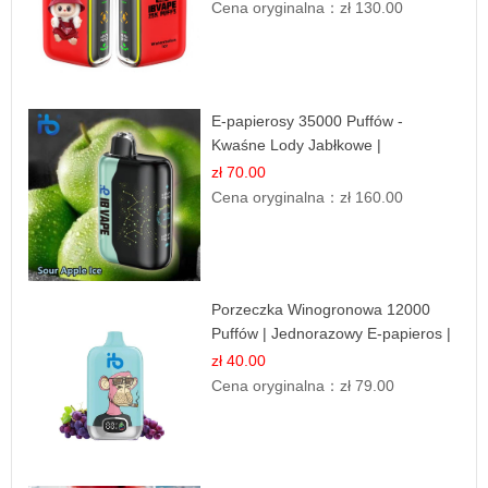
Cena oryginalna：
zł 130.00
E-papierosy 35000 Puffów -
Kwaśne Lody Jabłkowe |
Orzeźwiający Smak
zł 70.00
Cena oryginalna：
zł 160.00
Porzeczka Winogronowa 12000
Puffów | Jednorazowy E-papieros |
Owocowy Miks
zł 40.00
Cena oryginalna：
zł 79.00