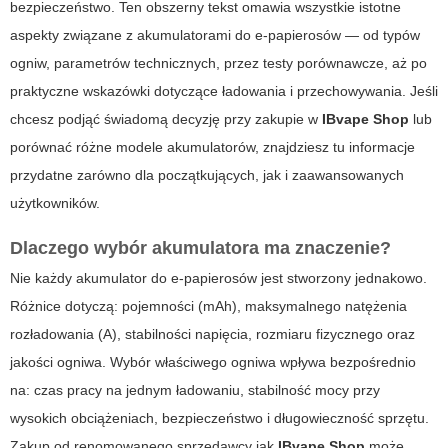
bezpieczeństwo. Ten obszerny tekst omawia wszystkie istotne
aspekty związane z akumulatorami do e-papierosów — od typów
ogniw, parametrów technicznych, przez testy porównawcze, aż po
praktyczne wskazówki dotyczące ładowania i przechowywania. Jeśli
chcesz podjąć świadomą decyzję przy zakupie w
IBvape Shop
lub
porównać różne modele akumulatorów, znajdziesz tu informacje
przydatne zarówno dla początkujących, jak i zaawansowanych
użytkowników.
Dlaczego wybór
akumulatora
ma znaczenie?
Nie każdy akumulator do e-papierosów jest stworzony jednakowo.
Różnice dotyczą: pojemności (mAh), maksymalnego natężenia
rozładowania (A), stabilności napięcia, rozmiaru fizycznego oraz
jakości ogniwa. Wybór właściwego ogniwa wpływa bezpośrednio
na: czas pracy na jednym ładowaniu, stabilność mocy przy
wysokich obciążeniach, bezpieczeństwo i długowieczność sprzętu.
Zakup od renomowanego sprzedawcy jak
IBvape Shop
może