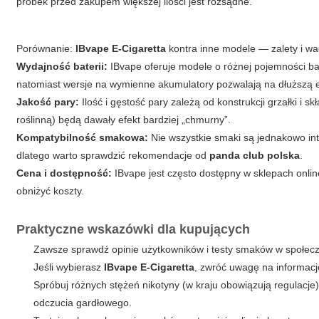
próbek przed zakupem większej ilości jest rozsądne.
Porównanie:
IBvape E-Cigaretta
kontra inne modele — zalety i w
Wydajność baterii:
IBvape oferuje modele o różnej pojemności bat
natomiast wersje na wymienne akumulatory pozwalają na dłuższą e
Jakość pary:
Ilość i gęstość pary zależą od konstrukcji grzałki i
roślinną) będą dawały efekt bardziej „chmurny”.
Kompatybilność smakowa:
Nie wszystkie smaki są jednakowo i
dlatego warto sprawdzić rekomendacje od
panda club polska
.
Cena i dostępność:
IBvape jest często dostępny w sklepach onlin
obniżyć koszty.
Praktyczne wskazówki dla kupujących
Zawsze sprawdź opinie użytkowników i testy smaków w społecz
Jeśli wybierasz
IBvape E-Cigaretta
, zwróć uwagę na informacj
Spróbuj różnych stężeń nikotyny (w kraju obowiązują regulacje)
odczucia gardłowego.