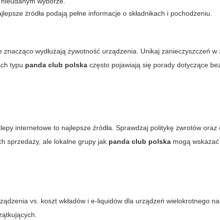
y nieudanym wyborze.
ajlepsze źródła podają pełne informacje o składnikach i pochodzeniu.
e znacząco wydłużają żywotność urządzenia. Unikaj zanieczyszczeń w z
ach typu
panda club polska
często pojawiają się porady dotyczące b
lepy internetowe to najlepsze źródła. Sprawdzaj politykę zwrotów oraz 
ch sprzedaży, ale lokalne grupy jak
panda club polska
mogą wskazać 
zenia vs. koszt wkładów i e-liquidów dla urządzeń wielokrotnego na
zątkujących.