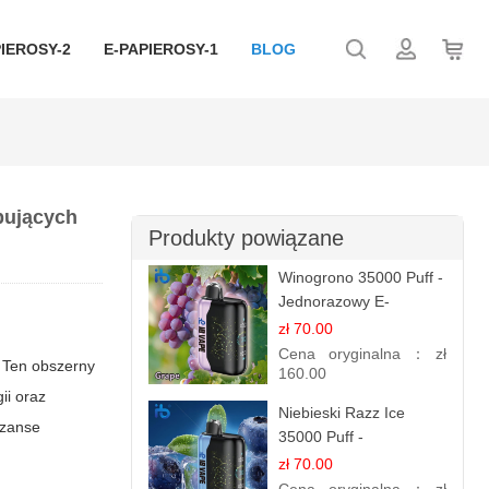
IEROSY-2
E-PAPIEROSY-1
BLOG
pujących
Produkty powiązane
Winogrono 35000 Puff -
Jednorazowy E-
papieros | Soczysty
zł 70.00
Smak Winogron
Cena oryginalna：
zł
 Ten obszerny
160.00
ii oraz
Niebieski Razz Ice
szanse
35000 Puff -
Orzeźwiający E-
zł 70.00
papieros Jednorazowy |