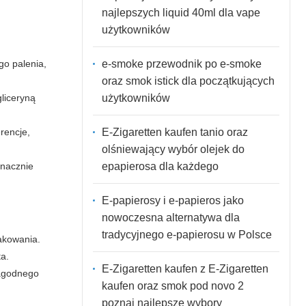
najlepszych liquid 40ml dla vape
użytkowników
e-smoke przewodnik po e-smoke
go palenia,
oraz smok istick dla początkujących
użytkowników
gliceryną
E-Zigaretten kaufen tanio oraz
rencje,
olśniewający wybór olejek do
epapierosa dla każdego
znacznie
E-papierosy i e-papieros jako
nowoczesna alternatywa dla
tradycyjnego e-papierosu w Polsce
akowania.
ta.
E-Zigaretten kaufen z E-Zigaretten
 łagodnego
kaufen oraz smok pod novo 2
poznaj najlepsze wybory