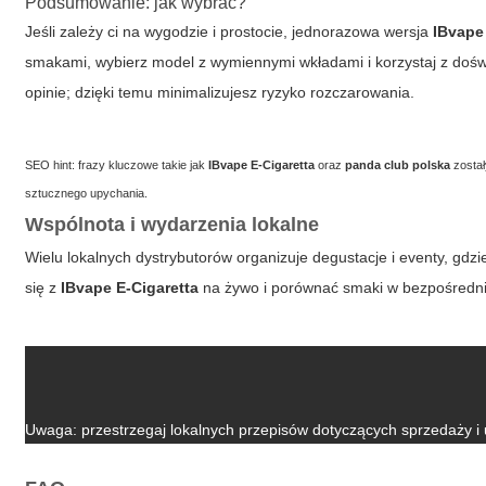
Podsumowanie: jak wybrać?
Jeśli zależy ci na wygodzie i prostocie, jednorazowa wersja
IBvape
smakami, wybierz model z wymiennymi wkładami i korzystaj z do
opinie; dzięki temu minimalizujesz ryzyko rozczarowania.
SEO hint: frazy kluczowe takie jak
IBvape E-Cigaretta
oraz
panda club polska
został
sztucznego upychania.
Wspólnota i wydarzenia lokalne
Wielu lokalnych dystrybutorów organizuje degustacje i eventy, gdz
się z
IBvape E-Cigaretta
na żywo i porównać smaki w bezpośredni
Uwaga: przestrzegaj lokalnych przepisów dotyczących sprzedaży i