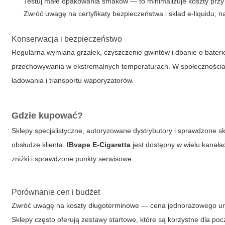
Testuj małe opakowania smaków — to minimalizuje koszty prz
Zwróć uwagę na certyfikaty bezpieczeństwa i skład e-liquidu; n
Konserwacja i bezpieczeństwo
Regularna wymiana grzałek, czyszczenie gwintów i dbanie o bateri
przechowywania w ekstremalnych temperaturach. W społeczności
ładowania i transportu waporyzatorów.
Gdzie kupować?
Sklepy specjalistyczne, autoryzowane dystrybutory i sprawdzone sk
obsłudze klienta.
IBvape E-Cigaretta
jest dostępny w wielu kanała
zniżki i sprawdzone punkty serwisowe.
Porównanie cen i budżet
Zwróć uwagę na koszty długoterminowe — cena jednorazowego urząd
Sklepy często oferują zestawy startowe, które są korzystne dla poc