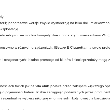
ady
erii; jednorazowe wersje zwykle wystarczają na kilka dni umiarkowane
ksploatację.
 składu e-liquidu — modele kompatybilne z bogatszymi mieszankami VG (
ntensywne w różnych urządzeniach;
IBvape E-Cigaretta
ma swoje prefe
e i stacjonarnych; lokalne promocje od klubów i sieci sprzedaży mogą 
nościach takich jak
panda club polska
przed zakupem większego op
ę o pojemności baterii i liczbie zaciągnięć podawanych przez producen
 i ewentualnie wybierz nikotynę w formie soli nikotynowej dla bardziej