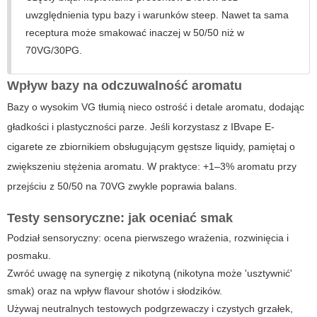
uwzględnienia typu bazy i warunków steep. Nawet ta sama
receptura może smakować inaczej w 50/50 niż w
70VG/30PG.
Wpływ bazy na odczuwalność aromatu
Bazy o wysokim VG tłumią nieco ostrość i detale aromatu, dodając
gładkości i plastyczności parze. Jeśli korzystasz z
IBvape E-
cigarete
ze zbiornikiem obsługującym gęstsze liquidy, pamiętaj o
zwiększeniu stężenia aromatu. W praktyce: +1–3% aromatu przy
przejściu z 50/50 na 70VG zwykle poprawia balans.
Testy sensoryczne: jak oceniać smak
Podział sensoryczny: ocena pierwszego wrażenia, rozwinięcia i
posmaku.
Zwróć uwagę na synergię z nikotyną (nikotyna może 'usztywnić'
smak) oraz na wpływ flavour shotów i słodzików.
Używaj neutralnych testowych podgrzewaczy i czystych grzałek,