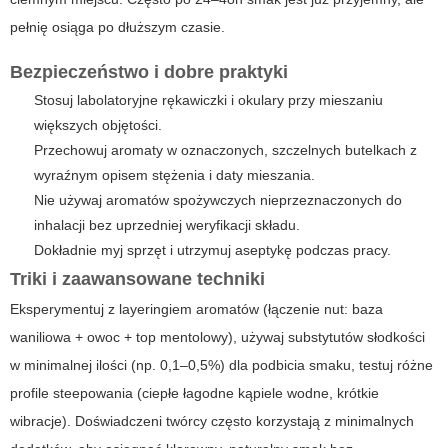
pełnię osiąga po dłuższym czasie.
Bezpieczeństwo i dobre praktyki
Stosuj labolatoryjne rękawiczki i okulary przy mieszaniu
większych objętości.
Przechowuj aromaty w oznaczonych, szczelnych butelkach z
wyraźnym opisem stężenia i daty mieszania.
Nie używaj aromatów spożywczych nieprzeznaczonych do
inhalacji bez uprzedniej weryfikacji składu.
Dokładnie myj sprzęt i utrzymuj aseptykę podczas pracy.
Triki i zaawansowane techniki
Eksperymentuj z layeringiem aromatów (łączenie nut: baza
waniliowa + owoc + top mentolowy), używaj substytutów słodkości
w minimalnej ilości (np. 0,1–0,5%) dla podbicia smaku, testuj różne
profile steepowania (ciepłe łagodne kąpiele wodne, krótkie
wibracje). Doświadczeni twórcy często korzystają z minimalnych