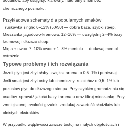
dodatków, aby osiągnąć klarowny, naturalny smak bez
chemicznego posmaku.
Przykładowe schematy dla popularnych smaków
Truskawka single: 8–12% (50/50) — dobra baza, szybki steep.
Mieszanka jagodowo-kremowa: 12–16% — uwzględnij 2–4% bazy
kremowej i dłuższe steep.
Mięta + owoc: 7–10% owoc + 1–3% mentolu — dodawaj mentol
ostrożnie.
Typowe problemy i ich rozwiązania
Jeżeli płyn jest zbyt słaby: zwiększ aromat o 0,5–1% i porównaj.
Jeśli smak jest zbyt ostry lub chemiczny: rozcieńcz o 0,5–1% lub
pozostaw płyn do dłuższego steepu. Przy szybkim gromadzeniu się
osadów: sprawdź jakość bazy i aromatu oraz filtruj mieszankę. Przy
zmniejszonej trwałości grzałek: zredukuj zawartość słodzików lub
oleistych ekstraktów.
W przypadku wątpliwości zawsze testuj na małych objętościach i