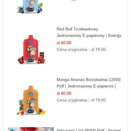
Red Bull Truskawkowy
Jednorazowy E-papierosy | Energy
Drink Smak
zł 40.00
Cena oryginalna：
zł 79.00
Mango Ananas Brzoskwinia 12000
Puff | Jednorazowy E-papieros |
Tropikalny Smak
zł 40.00
Cena oryginalna：
zł 79.00
Arbuzowy Lód 35000 Puff - Ibvape