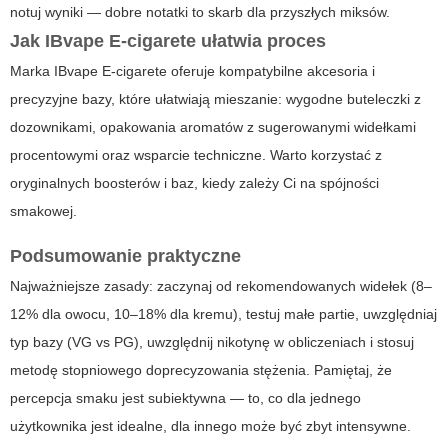
notuj wyniki — dobre notatki to skarb dla przyszłych miksów.
Jak IBvape E-cigarete ułatwia proces
Marka
IBvape E-cigarete
oferuje kompatybilne akcesoria i
precyzyjne bazy, które ułatwiają mieszanie: wygodne buteleczki z
dozownikami, opakowania aromatów z sugerowanymi widełkami
procentowymi oraz wsparcie techniczne. Warto korzystać z
oryginalnych boosterów i baz, kiedy zależy Ci na spójności
smakowej.
Podsumowanie praktyczne
Najważniejsze zasady: zaczynaj od rekomendowanych widełek (8–
12% dla owocu, 10–18% dla kremu), testuj małe partie, uwzględniaj
typ bazy (VG vs PG), uwzględnij nikotynę w obliczeniach i stosuj
metodę stopniowego doprecyzowania stężenia. Pamiętaj, że
percepcja smaku jest subiektywna — to, co dla jednego
użytkownika jest idealne, dla innego może być zbyt intensywne.