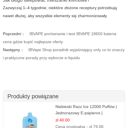
Jak długo steepować mieszanki kremowe?
Zazwyczaj 1–4 tygodnie; niektóre złożone receptury potrzebują
nawet dłużej, aby wszystkie elementy się zharmonizowały.
Poprzedni：
IBVAPE porównanie i test IBVAPE 18650 bateria
cena gdzie kupić najlepsze oferty
Następny：
IBVape Shop poradnik wyjaśniający only co to znaczy
i praktyczne porady przy wyborze e-liquidu
Produkty powiązane
Niebieski Razz Ice 12000 Puffów |
Jednorazowy E-papieros |
Jagodowy Chłód
zł 40.00
Cena oryginalna：
zł 79.00