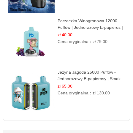
Porzeczka Winogronowa 12000
Puffów | Jednorazowy E-papieros |
Owocowy Miks
zł 40.00
Cena oryginalna：
zł 79.00
Jeżyna Jagoda 25000 Puffów -
Jednorazowy E-papierosy | Smak
Leśnych Owoców
zł 65.00
Cena oryginalna：
zł 130.00