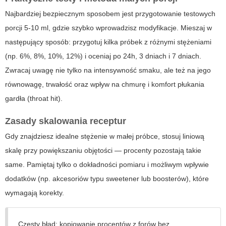
Najbardziej bezpiecznym sposobem jest przygotowanie testowych
porcji 5-10 ml, gdzie szybko wprowadzisz modyfikacje. Mieszaj w
następujący sposób: przygotuj kilka próbek z różnymi stężeniami
(np. 6%, 8%, 10%, 12%) i oceniaj po 24h, 3 dniach i 7 dniach.
Zwracaj uwagę nie tylko na intensywność smaku, ale też na jego
równowagę, trwałość oraz wpływ na chmurę i komfort płukania
gardła (throat hit).
Zasady skalowania receptur
Gdy znajdziesz idealne stężenie w małej próbce, stosuj liniową
skalę przy powiększaniu objętości — procenty pozostają takie
same. Pamiętaj tylko o dokładności pomiaru i możliwym wpływie
dodatków (np. akcesoriów typu sweetener lub boosterów), które
wymagają korekty.
Częsty błąd: kopiowanie procentów z forów bez