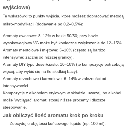
wyjściowe)
Te wskazówki to punkty wyjścia, które możesz dopracować metodą
mikro-modyfikacji (dodawanie po 0,2–0,5%):
Aromaty owocowe: 8–12% w bazie 50/50; przy bazie
wysokoweglowa VG może być konieczne zwiększenie do 12–15%.
Aromaty mentolowe i miętowe: 5–10% (często są bardzo
intensywne; zacznij od niższej granicy).
Aromaty DIY typu deser/ciasto: 10–18% (te kompozycje potrzebują
więcej, aby wybić się na tle słodkiej bazy).
Aromaty orzechowe i karmelowe: 6–14% w zależności od
intensywności.
Kompozycje z alkoholem etylowym w składzie: uważaj, bo alkohol
może 'wyciągać' aromat; stosuj niższe procenty i dłuższe
steepowanie.
Jak obliczyć ilość aromatu krok po kroku
Zdecyduj o objętości końcowego liquidu (np. 100 ml).