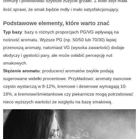
chmurę i powodować szybsze zużycie grzałki. Z kolei zbyt mała
ilość sprawi, że smak będzie mdły i mało satysfakcjonujący.
Podstawowe elementy, które warto znać
Typ bazy
: bazy o różnych proporcjach PG/VG wpływają na
nośność aromatu. Wyższe PG (np. 50/50 lub 70/30) lepiej
przenoszą aromaty, natomiast VG (wysoka zawartość) dodaje
słodyczy i gęstości pary, ale może osłabić percepcję nut
smakowych.
Stężenie aromatu
: producenci aromatów zwykle podają
sugerowane widełki procentowe. Przykładowo: aromaty owocowe
często wystarczą w 8-12%, kremowe i deserowe wymagają 10-
18%, a kremowe/śmietankowe czy piekarnicze mogą potrzebować
nieco wyższych wartości ze względu na bazę smakową.