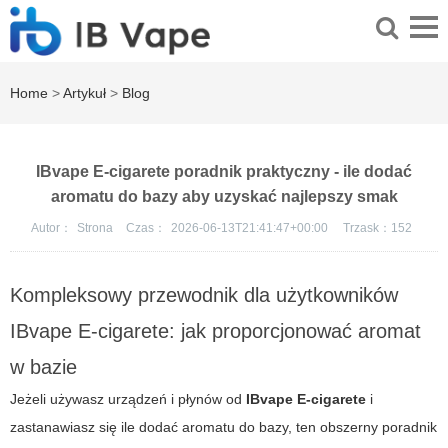
Home
>
Artykuł
>
Blog
IBvape E-cigarete poradnik praktyczny - ile dodać
aromatu do bazy aby uzyskać najlepszy smak
Autor：
Strona
Czas：
2026-06-13T21:41:47+00:00
Trzask：
152
Kompleksowy przewodnik dla użytkowników
IBvape E-cigarete: jak proporcjonować aromat
w bazie
Jeżeli używasz urządzeń i płynów od
IBvape E-cigarete
i
zastanawiasz się
ile dodać aromatu do bazy
, ten obszerny poradnik