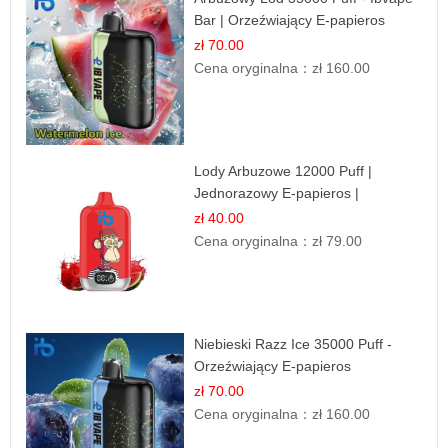
Bar | Orzeźwiający E-papieros
Jednorazowy
zł 70.00
Cena oryginalna：
zł 160.00
Lody Arbuzowe 12000 Puff |
Jednorazowy E-papieros |
Deserowy Smak
zł 40.00
Cena oryginalna：
zł 79.00
Niebieski Razz Ice 35000 Puff -
Orzeźwiający E-papieros
Jednorazowy | IBVAPE
zł 70.00
Cena oryginalna：
zł 160.00