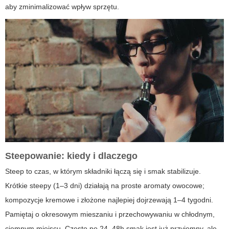
aby zminimalizować wpływ sprzętu.
Steepowanie: kiedy i dlaczego
Steep to czas, w którym składniki łączą się i smak stabilizuje.
Krótkie steepy (1–3 dni) działają na proste aromaty owocowe;
kompozycje kremowe i złożone najlepiej dojrzewają 1–4 tygodni.
Pamiętaj o okresowym mieszaniu i przechowywaniu w chłodnym,
ciemnym miejscu. Często po 24–48h smak jest już przyjemny, ale