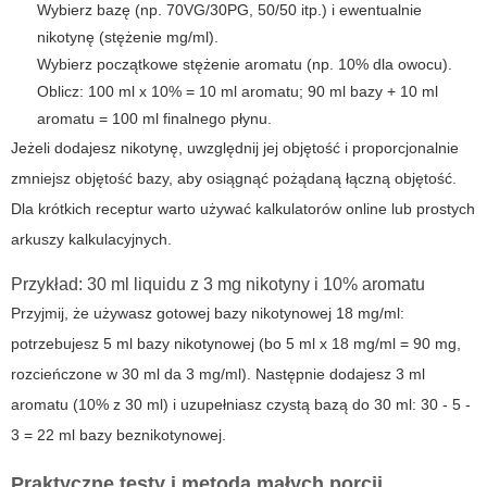
Wybierz bazę (np. 70VG/30PG, 50/50 itp.) i ewentualnie
nikotynę (stężenie mg/ml).
Wybierz początkowe stężenie aromatu (np. 10% dla owocu).
Oblicz: 100 ml x 10% = 10 ml aromatu; 90 ml bazy + 10 ml
aromatu = 100 ml finalnego płynu.
Jeżeli dodajesz nikotynę, uwzględnij jej objętość i proporcjonalnie
zmniejsz objętość bazy, aby osiągnąć pożądaną łączną objętość.
Dla krótkich receptur warto używać kalkulatorów online lub prostych
arkuszy kalkulacyjnych.
Przykład: 30 ml liquidu z 3 mg nikotyny i 10% aromatu
Przyjmij, że używasz gotowej bazy nikotynowej 18 mg/ml:
potrzebujesz 5 ml bazy nikotynowej (bo 5 ml x 18 mg/ml = 90 mg,
rozcieńczone w 30 ml da 3 mg/ml). Następnie dodajesz 3 ml
aromatu (10% z 30 ml) i uzupełniasz czystą bazą do 30 ml: 30 - 5 -
3 = 22 ml bazy beznikotynowej.
Praktyczne testy i metoda małych porcji