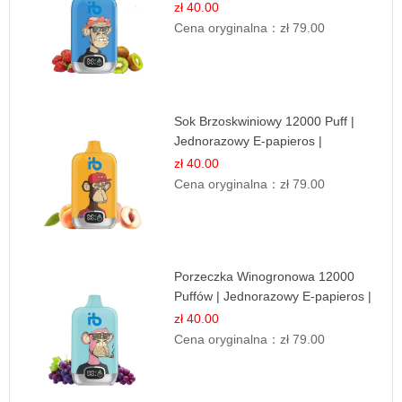
Owocowa Mieszanka
zł 40.00
Cena oryginalna：
zł 79.00
Sok Brzoskwiniowy 12000 Puff |
Jednorazowy E-papieros |
Owocowy Smak
zł 40.00
Cena oryginalna：
zł 79.00
Porzeczka Winogronowa 12000
Puffów | Jednorazowy E-papieros |
Owocowy Miks
zł 40.00
Cena oryginalna：
zł 79.00