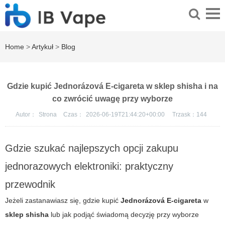
Home
>
Artykuł
>
Blog
Gdzie kupić Jednorázová E-cigareta w sklep shisha i na
co zwrócić uwagę przy wyborze
Autor：
Strona
Czas：
2026-06-19T21:44:20+00:00
Trzask：
144
Gdzie szukać najlepszych opcji zakupu
jednorazowych elektroniki: praktyczny
przewodnik
Jeżeli zastanawiasz się, gdzie kupić
Jednorázová E-cigareta
w
sklep shisha
lub jak podjąć świadomą decyzję przy wyborze