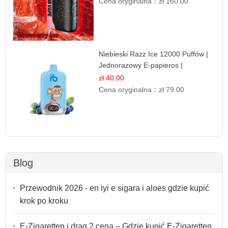
Cena oryginalna：
zł 160.00
Niebieski Razz Ice 12000 Puffów |
Jednorazowy E-papieros |
Jagodowy Chłód
zł 40.00
Cena oryginalna：
zł 79.00
Blog
Przewodnik 2026 - en iyi e sigara i aloes gdzie kupić
krok po kroku
E-Zigaretten i drag 2 cena – Gdzie kupić E-Zigaretten