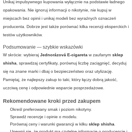
Unikaj impulsywnego kupowania wyłącznie na podstawie ładnego
opakowania. Nie ignoruj informacji o nikotynie, nie kupuj w
miejscach bez opinii i unikaj modeli bez wyraźnych oznaczeń
producenta. Dobrze jest także porównać kilka recenzji eksperckich i
testów użytkowników.
Podsumowanie — szybkie wskazówki
W skrócie: wybieraj
Jednorázová E-cigareta
w zaufanym
sklep
shisha
, sprawdzaj certyfikaty, porównuj liczbę zaciągnięć, decyduj
się na znane marki i dbaj o bezpieczeństwo oraz utylizację.
Pamiętaj, że najlepszy zakup to taki, który łączy dobrą jakość,
uczciwą cenę i odpowiednie wsparcie posprzedażowe.
Rekomendowane kroki przed zakupem
Określ preferowany smak i poziom nikotyny.
Sprawdź recenzje i opinie o modelu.
Porównaj ceny i warunki gwarancji w kilku
sklep shisha
.
Upewnij się, że produkt ma czytelne informacje o producencie i