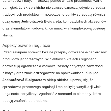
parametrów i natychmiastową pomoc w razie problemów. Warto
pamiętać, że
sklep shisha
nie zawsze oznacza jedynie sprzedaż
tradycyjnych produktów — nowoczesne punkty sprzedają również
dużą gamę
Jednorázová E-cigareta
, kompatybilnych akcesoriów
oraz akumulatory i ładowarki, co umożliwia kompleksową obsługę
klienta.
Aspekty prawne i regulacje
Przed zakupem sprawdź lokalne przepisy dotyczące e-papierosów i
produktów jednorazowych. W niektórych krajach i regionach
obowiązują ograniczenia wiekowe, zasady dotyczące zawartości
nikotyny oraz znaki ostrzegawcze na opakowaniach. Kupując
Jednorázová E-cigareta
w
sklep shisha
, upewnij się, że
sprzedawca przestrzega regulacji i ma politykę weryfikacji wieku.
Legalność, certyfikaty i zgodność z normami to elementy, które
budują zaufanie do produktu.