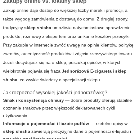
Zakupy online vs. lokalny sklep
Zakup online daje dostęp do większej liczby marek i promocji, a
także wygodę zamówienia z dostawą do domu. Z drugiej strony,
tradycyjny
sklep shisha
umożliwia natychmiastowe sprawdzenie
produktu, rozmowę z ekspertem oraz unikanie kosztów przesyłki.
Przy zakupie w internecie zwróć uwagę na opinie klientów, politykę
zwrotów, autentyczność produktów i zdjęcia rzeczywistego towaru.
Jeżeli decydujesz się na e-sklep, poszukaj opisów, w których
wielokrotnie pojawia się fraza
Jednorázová E-cigareta
i
sklep
shisha
, co zwykle świadczy o specjalizacji sklepu.
Jak rozpoznać wysokiej jakości jednorazówkę?
Smak i konsystencja chmury
— dobre produkty oferują stabilne
doznanie smakowe przez większość deklarowanech cykli
użytkowania.
Informacje o pojemności i liczbie puffów
— rzetelne opisy w
sklep shisha
zawierają precyzyjne dane o pojemności e-liquidu i