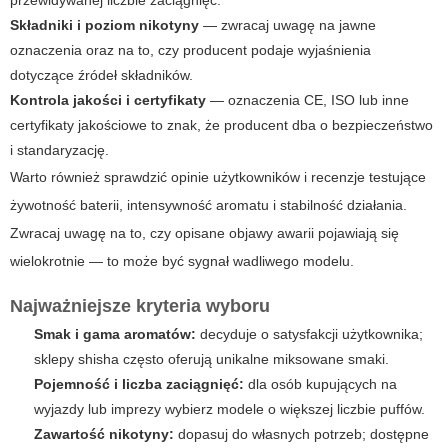
przewidywanej liczbie zaciągnięć.
Składniki i poziom nikotyny
— zwracaj uwagę na jawne
oznaczenia oraz na to, czy producent podaje wyjaśnienia
dotyczące źródeł składników.
Kontrola jakości i certyfikaty
— oznaczenia CE, ISO lub inne
certyfikaty jakościowe to znak, że producent dba o bezpieczeństwo
i standaryzację.
Warto również sprawdzić opinie użytkowników i recenzje testujące
żywotność baterii, intensywność aromatu i stabilność działania.
Zwracaj uwagę na to, czy opisane objawy awarii pojawiają się
wielokrotnie — to może być sygnał wadliwego modelu.
Najważniejsze kryteria wyboru
Smak i gama aromatów:
decyduje o satysfakcji użytkownika;
sklepy shisha często oferują unikalne miksowane smaki.
Pojemność i liczba zaciągnięć:
dla osób kupujących na
wyjazdy lub imprezy wybierz modele o większej liczbie puffów.
Zawartość nikotyny:
dopasuj do własnych potrzeb; dostępne