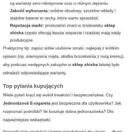
są warianty zero-nikotynowe oraz o różnym stężeniu.
Jakość wykonania:
solidne obudowy, szczelne wkłady i
stabilne baterie to cechy, które warto sprawdzić.
Reputacja marki:
producenci znani w środowisku
sklep
shisha
często oferują lepsze wsparcie i rzadziej mają wady
produkcyjne.
Praktyczny tip: zapisz sobie ulubione smaki, najlepiej z krótkim
opisem (np. intensywna mięta, słodka brzoskwinia z nutą kremu),
aby podczas następnych zakupów w
sklep shisha
łatwiej było
odnaleźć odpowiadające warianty.
Top pytania kupujących
Wiele pytań kręci się wokół trwałości i bezpieczeństwa. Czy
Jednorázová E-cigareta
jest bezpieczna dla użytkownika? Jak
rozpoznać podróbki? Ile kosztuje dobra jednorazówka? Oto
najważniejsze wskazówki:
Sprawdź datę produkcji i termin przydatności do użycia — długo