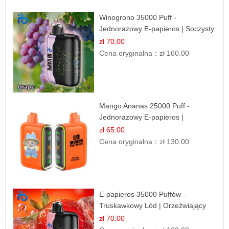
Winogrono 35000 Puff -
Jednorazowy E-papieros | Soczysty
Smak Winogron
zł 70.00
Cena oryginalna：
zł 160.00
Mango Ananas 25000 Puff -
Jednorazowy E-papieros |
Egzotyczny Smak
zł 65.00
Cena oryginalna：
zł 130.00
E-papieros 35000 Puffów -
Truskawkowy Lód | Orzeźwiający
Smak
zł 70.00