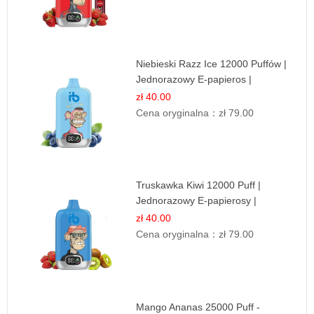
Niebieski Razz Ice 12000 Puffów |
Jednorazowy E-papieros |
Jagodowy Chłód
zł 40.00
Cena oryginalna：
zł 79.00
Truskawka Kiwi 12000 Puff |
Jednorazowy E-papierosy |
Owocowa Mieszanka
zł 40.00
Cena oryginalna：
zł 79.00
Mango Ananas 25000 Puff -