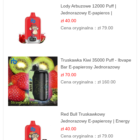
Lody Arbuzowe 12000 Puff |
Jednorazowy E-papieros |
Deserowy Smak
zł 40.00
Cena oryginalna：
zł 79.00
Truskawka Kiwi 35000 Puff - Ibvape
Bar E-papierosy Jednorazowy
zł 70.00
Cena oryginalna：
zł 160.00
Red Bull Truskawkowy
Jednorazowy E-papierosy | Energy
Drink Smak
zł 40.00
Cena oryginalna：
zł 79.00