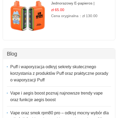
Jednorazowy E-papieros |
Egzotyczny Smak
zł 65.00
Cena oryginalna：
zł 130.00
Blog
Puff i waporyzacja odkryj sekrety skutecznego
korzystania z produktów Puff oraz praktyczne porady
o waporyzacji Puff
Vape i aegis boost poznaj najnowsze trendy vape
oraz funkcje aegis boost
Vape oraz smok rpm80 pro – odkryj mocny wybór dla