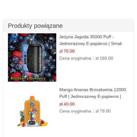
Produkty powiązane
Jeżyna Jagoda 35000 Puff -
Jednorazowy E-papieros | Smak
Leśnych Owoców
zł 70.00
Cena oryginalna：
zł 160.00
Mango Ananas Brzoskwinia 12000
Puff | Jednorazowy E-papieros |
Tropikalny Smak
zł 40.00
Cena oryginalna：
zł 79.00