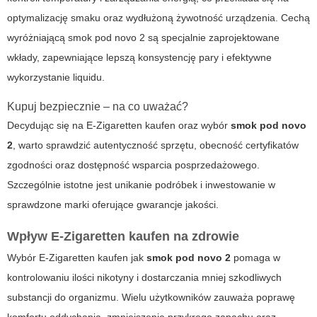
optymalizację smaku oraz wydłużoną żywotność urządzenia. Cechą
wyróżniającą
smok pod novo 2
są specjalnie zaprojektowane
wkłady, zapewniające lepszą konsystencję pary i efektywne
wykorzystanie liquidu.
Kupuj bezpiecznie – na co uważać?
Decydując się na
E-Zigaretten kaufen
oraz wybór
smok pod novo
2
, warto sprawdzić autentyczność sprzętu, obecność certyfikatów
zgodności oraz dostępność wsparcia posprzedażowego.
Szczególnie istotne jest unikanie podróbek i inwestowanie w
sprawdzone marki oferujące gwarancje jakości.
Wpływ
E-Zigaretten kaufen
na zdrowie
Wybór
E-Zigaretten kaufen
jak
smok pod novo 2
pomaga w
kontrolowaniu ilości nikotyny i dostarczania mniej szkodliwych
substancji do organizmu. Wielu użytkowników zauważa poprawę
komfortu oddychania, zmniejszenie przykrego zapachu oraz