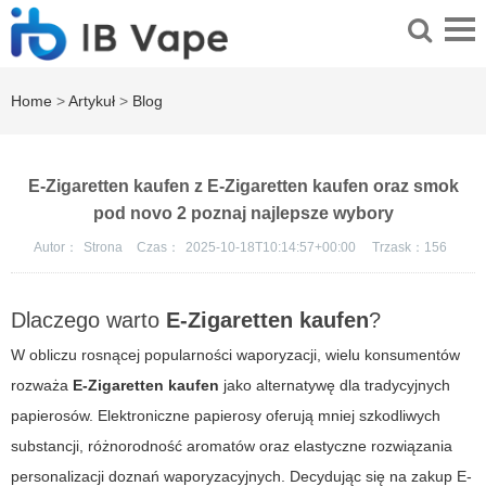
Home
>
Artykuł
>
Blog
E-Zigaretten kaufen z E-Zigaretten kaufen oraz smok
pod novo 2 poznaj najlepsze wybory
Autor：
Strona
Czas：
2025-10-18T10:14:57+00:00
Trzask：
156
Dlaczego warto
E-Zigaretten kaufen
?
W obliczu rosnącej popularności waporyzacji, wielu konsumentów
rozważa
E-Zigaretten kaufen
jako alternatywę dla tradycyjnych
papierosów. Elektroniczne papierosy oferują mniej szkodliwych
substancji, różnorodność aromatów oraz elastyczne rozwiązania
personalizacji doznań waporyzacyjnych. Decydując się na zakup
E-