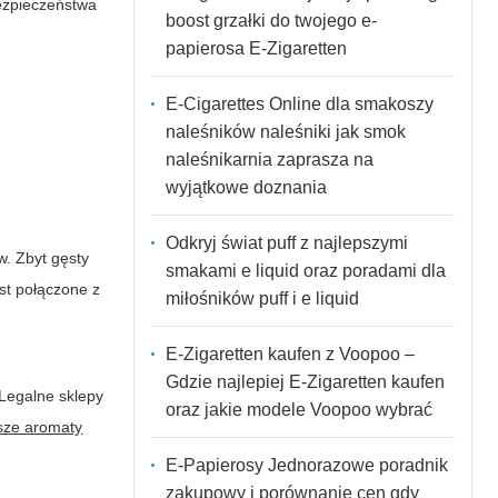
ezpieczeństwa
boost grzałki do twojego e-
papierosa E-Zigaretten
E-Cigarettes Online dla smakoszy
naleśników naleśniki jak smok
naleśnikarnia zaprasza na
wyjątkowe doznania
Odkryj świat puff z najlepszymi
w. Zbyt gęsty
smakami e liquid oraz poradami dla
st połączone z
miłośników puff i e liquid
E-Zigaretten kaufen z Voopoo –
Gdzie najlepiej E-Zigaretten kaufen
 Legalne sklepy
oraz jakie modele Voopoo wybrać
sze aromaty
E-Papierosy Jednorazowe poradnik
zakupowy i porównanie cen gdy