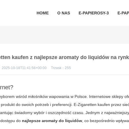
HOME
O NAS
E-PAPIEROSY-3
E-PAP
etten kaufen z najlepsze aromaty do liquidów na ryn
：
2025-10-18T11:41:56+00:00
Trzask：
255
rnet?
 wyborem wśród miłośników wapowania w Polsce. Internetowe sklepy of
rodukt do swoich potrzeb i preferencji.
E-Zigaretten kaufen
przez sie
warantując świadomy wybór i oszczędność czasu. Jednym z najważniejs
ć dostępu do
najlepsze aromaty do liquidów
, co bezpośrednio wpływ