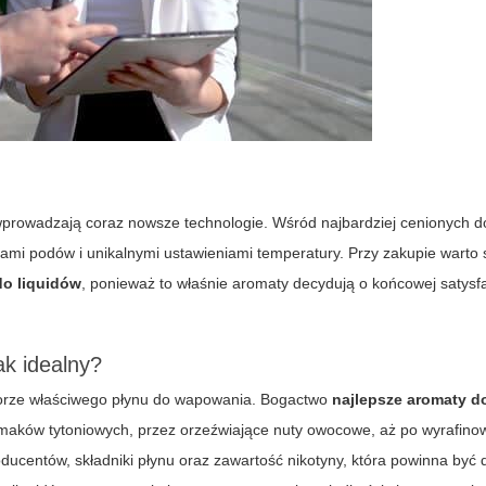
 wprowadzają coraz nowsze technologie. Wśród najbardziej cenionych 
ami podów i unikalnymi ustawieniami temperatury. Przy zakupie warto 
do liquidów
, ponieważ to właśnie aromaty decydują o końcowej satysfa
ak idealny?
borze właściwego płynu do wapowania. Bogactwo
najlepsze aromaty d
 smaków tytoniowych, przez orzeźwiające nuty owocowe, aż po wyrafino
ucentów, składniki płynu oraz zawartość nikotyny, która powinna być