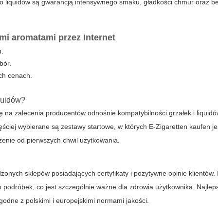
o liquidów
są gwarancją intensywnego smaku, gładkości chmur oraz b
mi aromatami przez Internet
u.
bór.
ch cenach.
quidów
?
 na zalecenia producentów odnośnie kompatybilności grzałek i liquidó
ęściej wybierane są zestawy startowe, w których
E-Zigaretten kaufen
je
nie od pierwszych chwil użytkowania.
zonych sklepów posiadających certyfikaty i pozytywne opinie klientów.
 podróbek, co jest szczególnie ważne dla zdrowia użytkownika.
Najlep
dne z polskimi i europejskimi normami jakości.