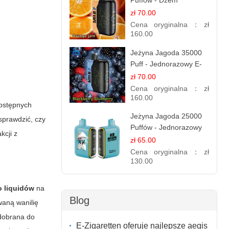
Puffów - Dżem
Pomarańczowy |
zł 70.00
Aromatyczny i
Cena oryginalna：
zł
Długotrwały
160.00
Jeżyna Jagoda 35000
Puff - Jednorazowy E-
papieros | Smak
zł 70.00
Leśnych Owoców
Cena oryginalna：
zł
160.00
dostępnych
Jeżyna Jagoda 25000
sprawdzić, czy
Puffów - Jednorazowy
kcji z
E-papierosy | Smak
zł 65.00
Leśnych Owoców
Cena oryginalna：
zł
130.00
o liquidów
na
Blog
waną wanilię
 dobrana do
E-Zigaretten oferuje najlepsze aegis