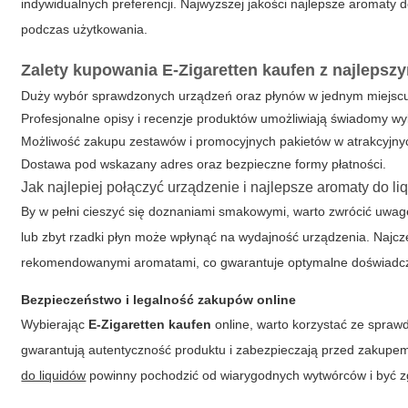
indywidualnych preferencji. Najwyższej jakości
najlepsze aromaty d
podczas użytkowania.
Zalety kupowania
E-Zigaretten kaufen
z najlepszy
Duży wybór sprawdzonych urządzeń oraz płynów w jednym miejsc
Profesjonalne opisy i recenzje produktów umożliwiają świadomy wy
Możliwość zakupu zestawów i promocyjnych pakietów w atrakcyjny
Dostawa pod wskazany adres oraz bezpieczne formy płatności.
Jak najlepiej połączyć urządzenie i
najlepsze aromaty do li
By w pełni cieszyć się doznaniami smakowymi, warto zwrócić uwagę
lub zbyt rzadki płyn może wpłynąć na wydajność urządzenia. Najcz
rekomendowanymi aromatami, co gwarantuje optymalne doświadcze
Bezpieczeństwo i legalność zakupów online
Wybierając
E-Zigaretten kaufen
online, warto korzystać ze sprawd
gwarantują autentyczność produktu i zabezpieczają przed zakupem
do liquidów
powinny pochodzić od wiarygodnych wytwórców i być zgo