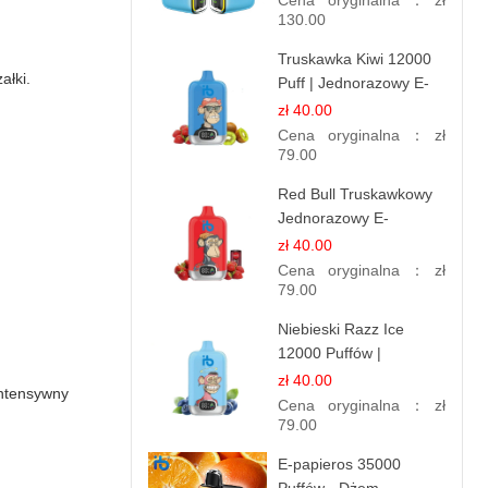
Cena oryginalna：
zł
130.00
Truskawka Kiwi 12000
ałki.
Puff | Jednorazowy E-
papierosy | Owocowa
zł 40.00
Mieszanka
Cena oryginalna：
zł
79.00
Red Bull Truskawkowy
Jednorazowy E-
papierosy | Energy
zł 40.00
Drink Smak
Cena oryginalna：
zł
79.00
Niebieski Razz Ice
12000 Puffów |
Jednorazowy E-
zł 40.00
intensywny
papieros | Jagodowy
Cena oryginalna：
zł
Chłód
79.00
E-papieros 35000