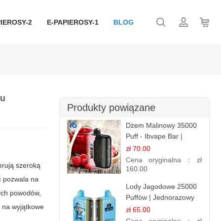
IEROSY-2
E-PAPIEROSY-1
BLOG
ku
Produkty powiązane
Dżem Malinowy 35000
Puff - Ibvape Bar |
Słodki E-papieros
zł 70.00
Jednorazowy
Cena oryginalna：
zł
erują szeroką
160.00
ć pozwala na
Lody Jagodowe 25000
zych powodów,
Puffów | Jednorazowy
a na wyjątkowe
E-papieros | Deserowy
zł 65.00
Smak