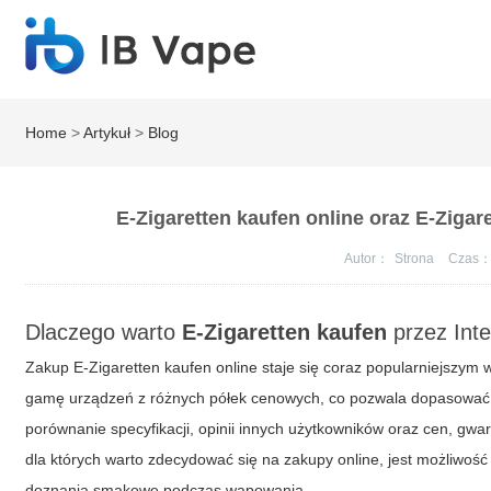
Home
>
Artykuł
>
Blog
E-Zigaretten kaufen online oraz E-Zigar
Autor：
Strona
Czas
Dlaczego warto
E-Zigaretten kaufen
przez Inte
Zakup
E-Zigaretten kaufen
online staje się coraz popularniejszym
gamę urządzeń z różnych półek cenowych, co pozwala dopasować p
porównanie specyfikacji, opinii innych użytkowników oraz cen, g
dla których warto zdecydować się na zakupy online, jest możliwoś
doznania smakowe podczas wapowania.