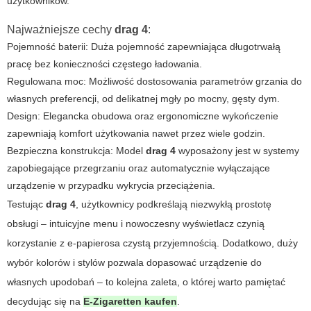
użytkowników.
Najważniejsze cechy
drag 4
:
Pojemność baterii: Duża pojemność zapewniająca długotrwałą
pracę bez konieczności częstego ładowania.
Regulowana moc: Możliwość dostosowania parametrów grzania do
własnych preferencji, od delikatnej mgły po mocny, gęsty dym.
Design: Elegancka obudowa oraz ergonomiczne wykończenie
zapewniają komfort użytkowania nawet przez wiele godzin.
Bezpieczna konstrukcja: Model
drag 4
wyposażony jest w systemy
zapobiegające przegrzaniu oraz automatycznie wyłączające
urządzenie w przypadku wykrycia przeciążenia.
Testując
drag 4
, użytkownicy podkreślają niezwykłą prostotę
obsługi – intuicyjne menu i nowoczesny wyświetlacz czynią
korzystanie z e-papierosa czystą przyjemnością. Dodatkowo, duży
wybór kolorów i stylów pozwala dopasować urządzenie do
własnych upodobań – to kolejna zaleta, o której warto pamiętać
decydując się na
E-Zigaretten kaufen
.