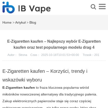
Home
>
Artykuł
>
Blog
E-Zigaretten kaufen – Najlepszy wybór E-Zigaretten
kaufen oraz test popularnego modelu drag 4
Autor：
Strona
Czas：
2025-10-18T10:01:53+00:00
Trzask：
201
E-Zigaretten kaufen – Korzyści, trendy i
wskazówki wyboru
E-Zigaretten kaufen
to fraza kluczowa popularna wśród
miłośników nowoczesnej alternatywy dla tradycyjnego palenia.
Zakup elektronicznych papierosów staje się coraz częściej
wybieranym rozwiązaniem – nie tylko przez osoby, które chcą