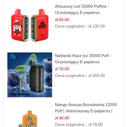
Arbuzowy Lód 25000 Puffów -
Orzeźwiający E-papieros
Jednorazowy
zł 65.00
Cena oryginalna：
zł 130.00
Niebieski Razz Ice 35000 Puff -
Orzeźwiający E-papieros
Jednorazowy | IBVAPE
zł 70.00
Cena oryginalna：
zł 160.00
Mango Ananas Brzoskwinia 12000
Puff | Jednorazowy E-papieros |
Tropikalny Smak
zł 40.00
Cena oryginalna：
zł 79.00