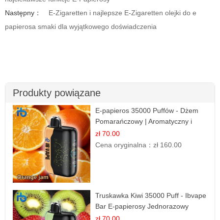
Następny：
E-Zigaretten i najlepsze E-Zigaretten olejki do e
papierosa smaki dla wyjątkowego doświadczenia
Produkty powiązane
E-papieros 35000 Puffów - Dżem
Pomarańczowy | Aromatyczny i
Długotrwały
zł 70.00
Cena oryginalna：
zł 160.00
Truskawka Kiwi 35000 Puff - Ibvape
Bar E-papierosy Jednorazowy
zł 70.00