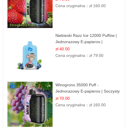
Cena oryginalna：
zł 160.00
Niebieski Razz Ice 12000 Puffów |
Jednorazowy E-papieros |
Jagodowy Chłód
zł 40.00
Cena oryginalna：
zł 79.00
Winogrono 35000 Puff -
Jednorazowy E-papieros | Soczysty
Smak Winogron
zł 70.00
Cena oryginalna：
zł 160.00