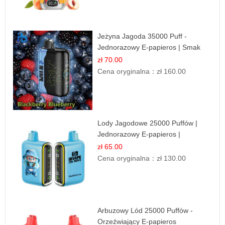
Jeżyna Jagoda 35000 Puff -
Jednorazowy E-papieros | Smak
Leśnych Owoców
zł 70.00
Cena oryginalna：
zł 160.00
Lody Jagodowe 25000 Puffów |
Jednorazowy E-papieros |
Deserowy Smak
zł 65.00
Cena oryginalna：
zł 130.00
Arbuzowy Lód 25000 Puffów -
Orzeźwiający E-papieros