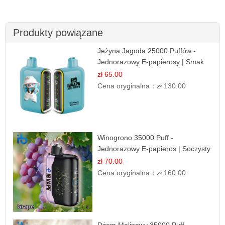
Produkty powiązane
Jeżyna Jagoda 25000 Puffów -
Jednorazowy E-papierosy | Smak
Leśnych Owoców
zł 65.00
Cena oryginalna：
zł 130.00
Winogrono 35000 Puff -
Jednorazowy E-papieros | Soczysty
Smak Winogron
zł 70.00
Cena oryginalna：
zł 160.00
Dżem Malinowy 35000 Puff -