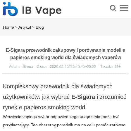
Home
>
Artykuł
>
Blog
E-Sigara przewodnik zakupowy i porównanie modeli e
papieros smoking world dla świadomych vaperów
Autor：
Strona
Czas：
2026-05-29T21:40:49+00:00
Trzask：
123
Kompleksowy przewodnik dla świadomych
użytkowników: jak wybrać
E-Sigara
i zrozumieć
rynek
e papieros smoking world
W świecie vapingu wybór odpowiedniego urządzenia może być
przytłaczający. Ten obszerny poradnik ma na celu pomóc zarówno