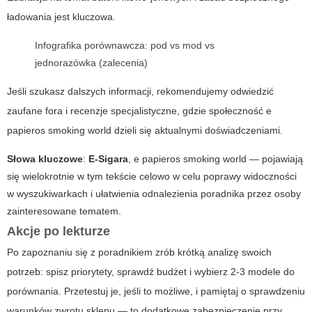
ładowania jest kluczowa.
Infografika porównawcza: pod vs mod vs
jednorazówka (zalecenia)
Jeśli szukasz dalszych informacji, rekomendujemy odwiedzić
zaufane fora i recenzje specjalistyczne, gdzie społeczność
e
papieros smoking world
dzieli się aktualnymi doświadczeniami.
Słowa kluczowe
:
E-Sigara
,
e papieros smoking world
— pojawiają
się wielokrotnie w tym tekście celowo w celu poprawy widoczności
w wyszukiwarkach i ułatwienia odnalezienia poradnika przez osoby
zainteresowane tematem.
Akcje po lekturze
Po zapoznaniu się z poradnikiem zrób krótką analizę swoich
potrzeb: spisz priorytety, sprawdź budżet i wybierz 2-3 modele do
porównania. Przetestuj je, jeśli to możliwe, i pamiętaj o sprawdzeniu
warunków zwrotu sklepu — to dodatkowe zabezpieczenie przy