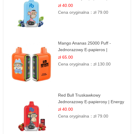
Jagodowy Chłód
zł 40.00
Cena oryginalna：
zł 79.00
Mango Ananas 25000 Puff -
Jednorazowy E-papieros |
Egzotyczny Smak
zł 65.00
Cena oryginalna：
zł 130.00
Red Bull Truskawkowy
Jednorazowy E-papierosy | Energy
Drink Smak
zł 40.00
Cena oryginalna：
zł 79.00