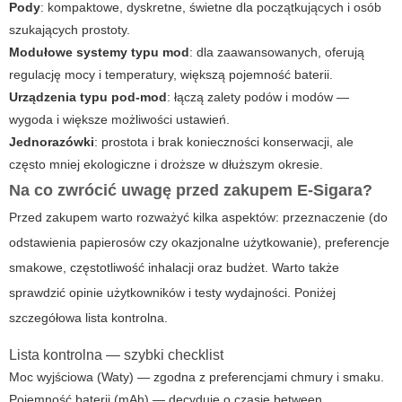
Pody
: kompaktowe, dyskretne, świetne dla początkujących i osób
szukających prostoty.
Modułowe systemy typu mod
: dla zaawansowanych, oferują
regulację mocy i temperatury, większą pojemność baterii.
Urządzenia typu pod-mod
: łączą zalety podów i modów —
wygoda i większe możliwości ustawień.
Jednorazówki
: prostota i brak konieczności konserwacji, ale
często mniej ekologiczne i droższe w dłuższym okresie.
Na co zwrócić uwagę przed zakupem
E-Sigara
?
Przed zakupem warto rozważyć kilka aspektów: przeznaczenie (do
odstawienia papierosów czy okazjonalne użytkowanie), preferencje
smakowe, częstotliwość inhalacji oraz budżet. Warto także
sprawdzić opinie użytkowników i testy wydajności. Poniżej
szczegółowa lista kontrolna.
Lista kontrolna — szybki checklist
Moc wyjściowa (Waty) — zgodna z preferencjami chmury i smaku.
Pojemność baterii (mAh) — decyduje o czasie between