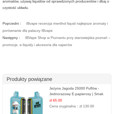
aromatów, używaj liquidów od sprawdzonych producentów i dbaj o
czystość układu.
Poprzedni：
IBvape recenzja menthol liquid najlepsze aromaty i
porównanie dla palaczy IBvape
Następny：
IBVape Shop w Poznaniu przy starowiejska poznań –
promocje, e-liquidy i akcesoria dla vaperów
Produkty powiązane
Jeżyna Jagoda 25000 Puffów -
Jednorazowy E-papierosy | Smak
Leśnych Owoców
zł 65.00
Cena oryginalna：
zł 130.00