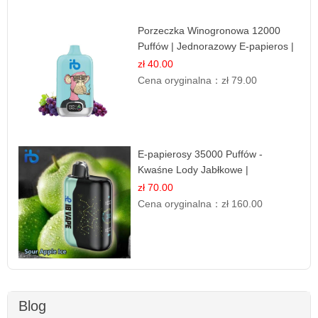
Porzeczka Winogronowa 12000
Puffów | Jednorazowy E-papieros |
Owocowy Miks
zł 40.00
Cena oryginalna：
zł 79.00
E-papierosy 35000 Puffów -
Kwaśne Lody Jabłkowe |
Orzeźwiający Smak
zł 70.00
Cena oryginalna：
zł 160.00
Blog