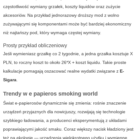
częstotliwość wymiany grzałek, koszty liquidów oraz zużycie
akcesoriów. Na przykład jednorazowy droższy mod z wolno
zużywającymi się komponentami może być bardziej ekonomiczny
niż najtańszy pod, który wymaga częstej wymiany.
Prosty przykład obliczeniowy
Jeśli wymieniasz grzałkę co 2 tygodnie, a jedna grzałka kosztuje X
PLN, to roczny koszt to około 26*X + koszt liquidu. Takie proste
kalkulacje pomagają oszacować realne wydatki związane z
E-
Sigara
.
Trendy w
e papieros smoking world
Świat e-papierosów dynamicznie się zmienia: rośnie znaczenie
urządzeń przyjaznych dla nowicjuszy, rozwijają się technologie
szybkiego ładowania, a producenci eksperymentują z układami
poprawiającymi jakość smaku. Coraz większy nacisk kładziony jest
też na ekologię — urządzenia wielokrotnego użytku i wymienne