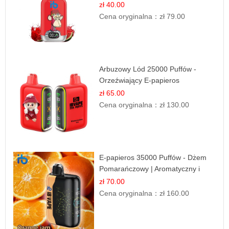
Deserowy Smak
zł 40.00
Cena oryginalna：
zł 79.00
Arbuzowy Lód 25000 Puffów -
Orzeźwiający E-papieros
Jednorazowy
zł 65.00
Cena oryginalna：
zł 130.00
E-papieros 35000 Puffów - Dżem
Pomarańczowy | Aromatyczny i
Długotrwały
zł 70.00
Cena oryginalna：
zł 160.00