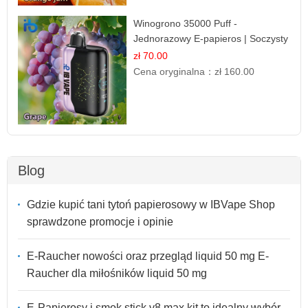
Winogrono 35000 Puff -
Jednorazowy E-papieros | Soczysty
Smak Winogron
zł 70.00
Cena oryginalna：
zł 160.00
Blog
Gdzie kupić tani tytoń papierosowy w IBVape Shop
sprawdzone promocje i opinie
E-Raucher nowości oraz przegląd liquid 50 mg E-
Raucher dla miłośników liquid 50 mg
E-Papierosy i smok stick v8 max kit to idealny wybór