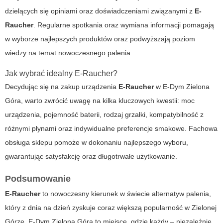
dzielących się opiniami oraz doświadczeniami związanymi z
E-
Raucher
. Regularne spotkania oraz wymiana informacji pomagają
w wyborze najlepszych produktów oraz podwyższają poziom
wiedzy na temat nowoczesnego palenia.
Jak wybrać idealny E-Raucher?
Decydując się na zakup urządzenia
E-Raucher
w
E-Dym Zielona
Góra
, warto zwrócić uwagę na kilka kluczowych kwestii: moc
urządzenia, pojemność baterii, rodzaj grzałki, kompatybilność z
różnymi płynami oraz indywidualne preferencje smakowe. Fachowa
obsługa sklepu pomoże w dokonaniu najlepszego wyboru,
gwarantując satysfakcję oraz długotrwałe użytkowanie.
Podsumowanie
E-Raucher
to nowoczesny kierunek w świecie alternatyw palenia,
który z dnia na dzień zyskuje coraz większą popularność w Zielonej
Górze.
E-Dym Zielona Góra
to miejsce, gdzie każdy – niezależnie