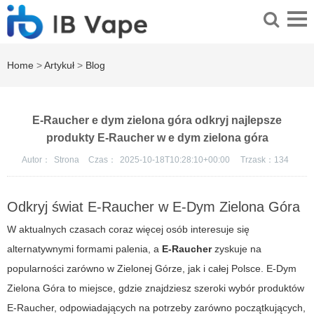
Home
>
Artykuł
>
Blog
E-Raucher e dym zielona góra odkryj najlepsze
produkty E-Raucher w e dym zielona góra
Autor：
Strona
Czas：
2025-10-18T10:28:10+00:00
Trzask：
134
Odkryj świat E-Raucher w
E-Dym Zielona Góra
W aktualnych czasach coraz więcej osób interesuje się
alternatywnymi formami palenia, a
E-Raucher
zyskuje na
popularności zarówno w Zielonej Górze, jak i całej Polsce.
E-Dym
Zielona Góra
to miejsce, gdzie znajdziesz szeroki wybór produktów
E-Raucher, odpowiadających na potrzeby zarówno początkujących,