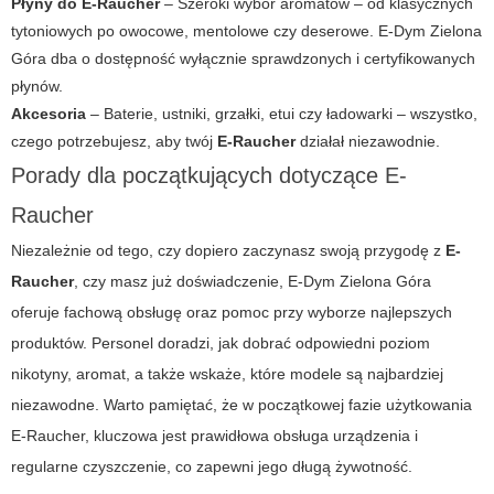
Płyny do E-Raucher
– Szeroki wybór aromatów – od klasycznych
tytoniowych po owocowe, mentolowe czy deserowe.
E-Dym Zielona
Góra
dba o dostępność wyłącznie sprawdzonych i certyfikowanych
płynów.
Akcesoria
– Baterie, ustniki, grzałki, etui czy ładowarki – wszystko,
czego potrzebujesz, aby twój
E-Raucher
działał niezawodnie.
Porady dla początkujących dotyczące E-
Raucher
Niezależnie od tego, czy dopiero zaczynasz swoją przygodę z
E-
Raucher
, czy masz już doświadczenie,
E-Dym Zielona Góra
oferuje fachową obsługę oraz pomoc przy wyborze najlepszych
produktów. Personel doradzi, jak dobrać odpowiedni poziom
nikotyny, aromat, a także wskaże, które modele są najbardziej
niezawodne. Warto pamiętać, że w początkowej fazie użytkowania
E-Raucher, kluczowa jest prawidłowa obsługa urządzenia i
regularne czyszczenie, co zapewni jego długą żywotność.