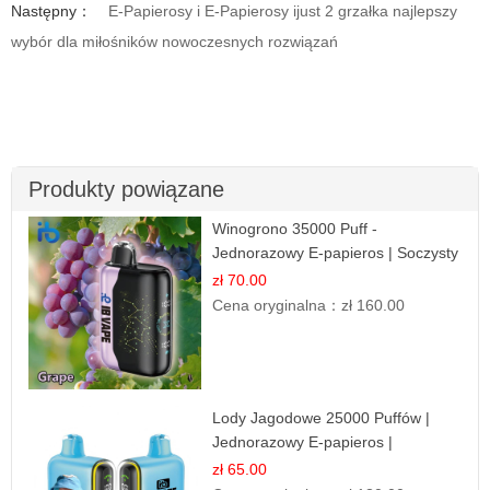
Następny：
E-Papierosy i E-Papierosy ijust 2 grzałka najlepszy
wybór dla miłośników nowoczesnych rozwiązań
Produkty powiązane
Winogrono 35000 Puff -
Jednorazowy E-papieros | Soczysty
Smak Winogron
zł 70.00
Cena oryginalna：
zł 160.00
Lody Jagodowe 25000 Puffów |
Jednorazowy E-papieros |
Deserowy Smak
zł 65.00