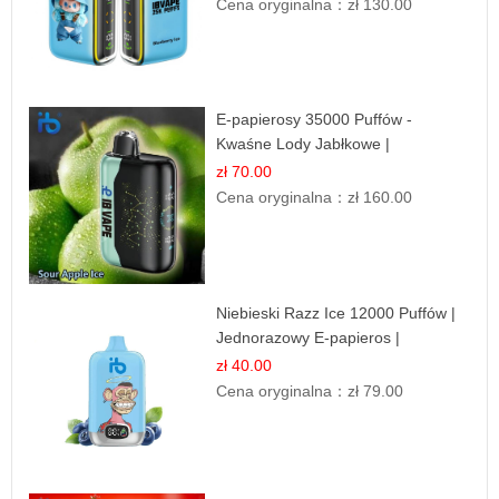
Cena oryginalna：
zł 130.00
E-papierosy 35000 Puffów -
Kwaśne Lody Jabłkowe |
Orzeźwiający Smak
zł 70.00
Cena oryginalna：
zł 160.00
Niebieski Razz Ice 12000 Puffów |
Jednorazowy E-papieros |
Jagodowy Chłód
zł 40.00
Cena oryginalna：
zł 79.00