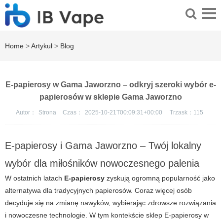
Home
>
Artykuł
>
Blog
E-papierosy w Gama Jaworzno – odkryj szeroki wybór e-
papierosów w sklepie Gama Jaworzno
Autor：
Strona
Czas：
2025-10-21T00:09:31+00:00
Trzask：
115
E-papierosy i Gama Jaworzno – Twój lokalny
wybór dla miłośników nowoczesnego palenia
W ostatnich latach
E-papierosy
zyskują ogromną popularność jako
alternatywa dla tradycyjnych papierosów. Coraz więcej osób
decyduje się na zmianę nawyków, wybierając zdrowsze rozwiązania
i nowoczesne technologie. W tym kontekście sklep
E-papierosy
w