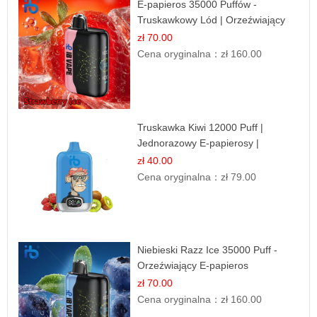
E-papieros 35000 Puffów -
Truskawkowy Lód | Orzeźwiający
Smak
zł 70.00
Cena oryginalna：
zł 160.00
Truskawka Kiwi 12000 Puff |
Jednorazowy E-papierosy |
Owocowa Mieszanka
zł 40.00
Cena oryginalna：
zł 79.00
Niebieski Razz Ice 35000 Puff -
Orzeźwiający E-papieros
Jednorazowy | IBVAPE
zł 70.00
Cena oryginalna：
zł 160.00