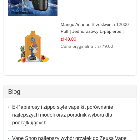
Mango Ananas Brzoskwinia 12000
Puff | Jednorazowy E-papieros |
Tropikalny Smak
zł 40.00
Cena oryginalna：
zł 79.00
Blog
E-Papierosy i zippo style vape kit porównanie
najlepszych modeli oraz poradnik wyboru dla
początkujących
Vape Shop najlepszy wybór grzałek do Zeusa Vape