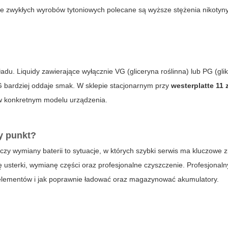
g ze zwykłych wyrobów tytoniowych polecane są wyższe stężenia nikotyny
adu. Liquidy zawierające wyłącznie VG (gliceryna roślinna) lub PG (glik
 bardziej oddaje smak. W sklepie stacjonarnym przy
westerplatte 11 
 w konkretnym modelu urządzenia.
y punkt?
czy wymiany baterii to sytuacje, w których szybki serwis ma kluczowe 
 usterki, wymianę części oraz profesjonalne czyszczenie. Profesjonaln
ć elementów i jak poprawnie ładować oraz magazynować akumulatory.