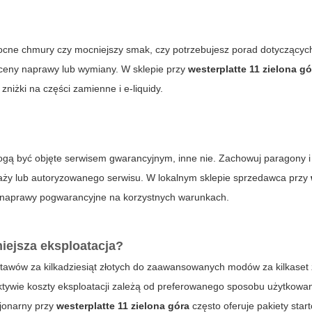
z mocne chmury czy mocniejszy smak, czy potrzebujesz porad dotyczących
 wyceny naprawy lub wymiany. W sklepie przy
westerplatte 11 zielona gó
niżki na części zamienne i e-liquidy.
gą być objęte serwisem gwarancyjnym, inne nie. Zachowuj paragony 
daży lub autoryzowanego serwisu. W lokalnym sklepie sprzedawca przy
 naprawy pogwarancyjne na korzystnych warunkach.
niejsza eksploatacja?
awów za kilkadziesiąt złotych do zaawansowanych modów za kilkaset 
rspektywie koszty eksploatacji zależą od preferowanego sposobu użytkowa
cjonarny przy
westerplatte 11 zielona góra
często oferuje pakiety star