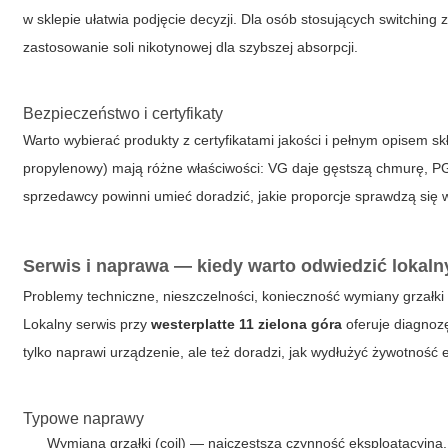
w sklepie ułatwia podjęcie decyzji. Dla osób stosujących switchin
zastosowanie soli nikotynowej dla szybszej absorpcji.
Bezpieczeństwo i certyfikaty
Warto wybierać produkty z certyfikatami jakości i pełnym opisem skł
propylenowy) mają różne właściwości: VG daje gęstszą chmurę, PG
sprzedawcy powinni umieć doradzić, jakie proporcje sprawdzą się
Serwis i naprawa — kiedy warto odwiedzić lokaln
Problemy techniczne, nieszczelności, konieczność wymiany grzałki 
Lokalny serwis przy
westerplatte 11 zielona góra
oferuje diagnozę
tylko naprawi urządzenie, ale też doradzi, jak wydłużyć żywotnoś
Typowe naprawy
Wymiana grzałki (coil) — najczęstsza czynność eksploatacyjna.