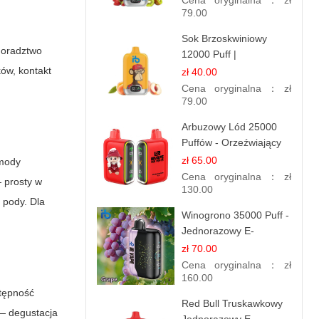
Cena oryginalna：
zł
79.00
Sok Brzoskwiniowy
 doradztwo
12000 Puff |
Jednorazowy E-
ów, kontakt
zł 40.00
papieros | Owocowy
Cena oryginalna：
zł
Smak
79.00
Arbuzowy Lód 25000
Puffów - Orzeźwiający
E-papieros
zł 65.00
 mody
Jednorazowy
Cena oryginalna：
zł
— prosty w
130.00
 pody. Dla
Winogrono 35000 Puff -
Jednorazowy E-
papieros | Soczysty
zł 70.00
Smak Winogron
Cena oryginalna：
zł
160.00
stępność
Red Bull Truskawkowy
 — degustacja