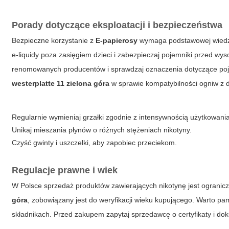
Porady dotyczące eksploatacji i bezpieczeństwa
Bezpieczne korzystanie z
E-papierosy
wymaga podstawowej wiedzy:
e-liquidy poza zasięgiem dzieci i zabezpieczaj pojemniki przed wy
renomowanych producentów i sprawdzaj oznaczenia dotyczące poje
westerplatte 11 zielona góra
w sprawie kompatybilności ogniw 
Regularnie wymieniaj grzałki zgodnie z intensywnością użytkowania
Unikaj mieszania płynów o różnych stężeniach nikotyny.
Czyść gwinty i uszczelki, aby zapobiec przeciekom.
Regulacje prawne i wiek
W Polsce sprzedaż produktów zawierających nikotynę jest ogranic
góra
, zobowiązany jest do weryfikacji wieku kupującego. Warto pa
składnikach. Przed zakupem zapytaj sprzedawcę o certyfikaty i do