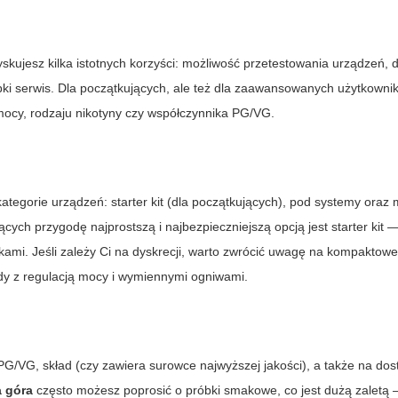
skujesz kilka istotnych korzyści: możliwość przetestowania urządzeń,
ki serwis. Dla początkujących, ale też dla zaawansowanych użytkownik
ocy, rodzaju nikotyny czy współczynnika PG/VG.
ategorie urządzeń: starter kit (dla początkujących), pod systemy oraz
ch przygodę najprostszą i najbezpieczniejszą opcją jest starter kit 
kami. Jeśli zależy Ci na dyskrecji, warto zwrócić uwagę na kompaktowe
ody z regulacją mocy i wymiennymi ogniwami.
 PG/VG, skład (czy zawiera surowce najwyższej jakości), a także na do
a góra
często możesz poprosić o próbki smakowe, co jest dużą zaletą