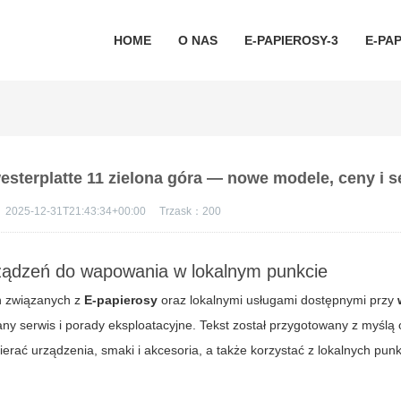
HOME
O NAS
E-PAPIEROSY-3
E-PAP
westerplatte 11 zielona góra — nowe modele, ceny i s
：
2025-12-31T21:43:34+00:00
Trzask：
200
rządzeń do wapowania w lokalnym punkcie
h związanych z
E-papierosy
oraz lokalnymi usługami dostępnymi przy
serwis i porady eksploatacyjne. Tekst został przygotowany z myślą 
erać urządzenia, smaki i akcesoria, a także korzystać z lokalnych pu