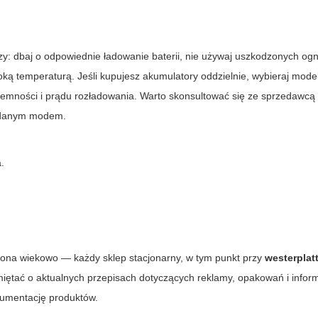
 dbaj o odpowiednie ładowanie baterii, nie używaj uszkodzonych ogn
soką temperaturą. Jeśli kupujesz akumulatory oddzielnie, wybieraj mode
mności i prądu rozładowania. Warto skonsultować się ze sprzedawcą
z danym modem.
.
zona wiekowo — każdy sklep stacjonarny, w tym punkt przy
westerplat
miętać o aktualnych przepisach dotyczących reklamy, opakowań i inform
kumentację produktów.