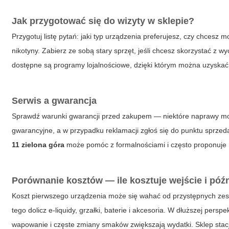
Jak przygotować się do wizyty w sklepie?
Przygotuj listę pytań: jaki typ urządzenia preferujesz, czy chces
nikotyny. Zabierz ze sobą stary sprzęt, jeśli chcesz skorzystać z
dostępne są programy lojalnościowe, dzięki którym można uzyskać z
Serwis a gwarancja
Sprawdź warunki gwarancji przed zakupem — niektóre naprawy mo
gwarancyjne, a w przypadku reklamacji zgłoś się do punktu sprze
11 zielona góra
może pomóc z formalnościami i często proponuje
Porównanie kosztów — ile kosztuje wejście i póź
Koszt pierwszego urządzenia może się wahać od przystępnych zest
tego dolicz e-liquidy, grzałki, baterie i akcesoria. W dłuższej pe
wapowanie i częste zmiany smaków zwiększają wydatki. Sklep sta