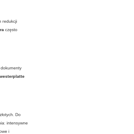
 redukcji
ra
często
i dokumenty
westerplatte
złotych. Do
nia: intensywne
towe i