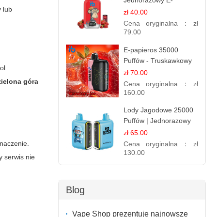
Jednorazowy E-
 lub
papierosy | Energy
zł 40.00
Drink Smak
Cena oryginalna：
zł
79.00
E-papieros 35000
Puffów - Truskawkowy
ol
Lód | Orzeźwiający
zł 70.00
zielona góra
Smak
Cena oryginalna：
zł
160.00
Lody Jagodowe 25000
Puffów | Jednorazowy
E-papieros | Deserowy
zł 65.00
Smak
znaczenie.
Cena oryginalna：
zł
130.00
y serwis nie
Blog
Vape Shop prezentuje najnowsze