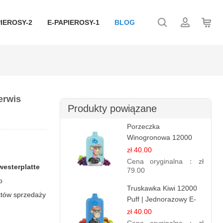
IEROSY-2
E-PAPIEROSY-1
BLOG
erwis
Produkty powiązane
Porzeczka
Winogronowa 12000
Puffów | Jednorazowy
zł 40.00
E-papieros | Owocowy
Cena oryginalna：
zł
westerplatte
Miks
79.00
o
Truskawka Kiwi 12000
nktów sprzedaży
Puff | Jednorazowy E-
papierosy | Owocowa
zł 40.00
Mieszanka