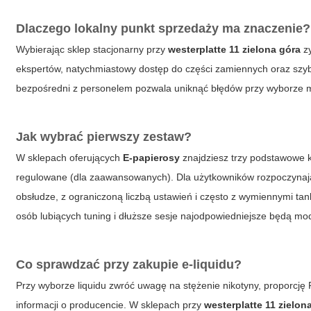
Dlaczego lokalny punkt sprzedaży ma znaczenie?
Wybierając sklep stacjonarny przy
westerplatte 11 zielona góra
zy
ekspertów, natychmiastowy dostęp do części zamiennych oraz szyb
bezpośredni z personelem pozwala uniknąć błędów przy wyborze m
Jak wybrać pierwszy zestaw?
W sklepach oferujących
E-papierosy
znajdziesz trzy podstawowe k
regulowane (dla zaawansowanych). Dla użytkowników rozpoczynający
obsłudze, z ograniczoną liczbą ustawień i często z wymiennymi tan
osób lubiących tuning i dłuższe sesje najodpowiedniejsze będą m
Co sprawdzać przy zakupie e-liquidu?
Przy wyborze liquidu zwróć uwagę na stężenie nikotyny, proporcję
informacji o producencie. W sklepach przy
westerplatte 11 zielon