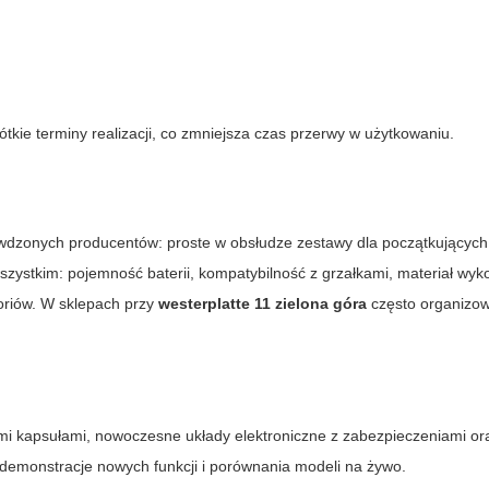
ótkie terminy realizacji, co zmniejsza czas przerwy w użytkowaniu.
awdzonych producentów: proste w obsłudze zestawy dla początkujących
stkim: pojemność baterii, kompatybilność z grzałkami, materiał wyko
oriów. W sklepach przy
westerplatte 11 zielona góra
często organizo
mi kapsułami, nowoczesne układy elektroniczne z zabezpieczeniami or
o demonstracje nowych funkcji i porównania modeli na żywo.