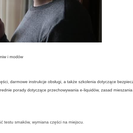
ogniw i modów
części, darmowe instrukcje obsługi, a także szkolenia dotyczące bezpie
rednie porady dotyczące przechowywania e-liquidów, zasad mieszani
ść testu smaków, wymiana części na miejscu.