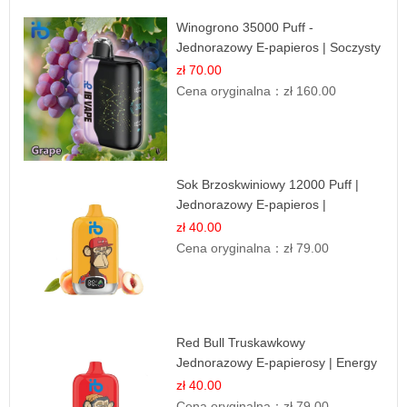
Winogrono 35000 Puff -
Jednorazowy E-papieros | Soczysty
Smak Winogron
zł 70.00
Cena oryginalna：
zł 160.00
Sok Brzoskwiniowy 12000 Puff |
Jednorazowy E-papieros |
Owocowy Smak
zł 40.00
Cena oryginalna：
zł 79.00
Red Bull Truskawkowy
Jednorazowy E-papierosy | Energy
Drink Smak
zł 40.00
Cena oryginalna：
zł 79.00