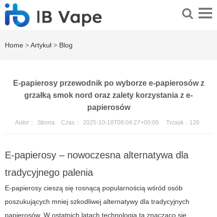
Home
>
Artykuł
>
Blog
E-papierosy przewodnik po wyborze e-papierosów z
grzałką smok nord oraz zalety korzystania z e-
papierosów
Autor：
Strona
Czas：
2025-10-18T08:04:27+00:00
Trzask：
126
E-papierosy – nowoczesna alternatywa dla
tradycyjnego palenia
E-papierosy cieszą się rosnącą popularnością wśród osób
poszukujących mniej szkodliwej alternatywy dla tradycyjnych
papierosów. W ostatnich latach technologia ta znacząco się