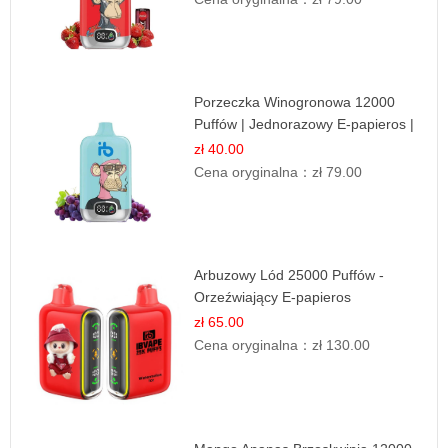
Porzeczka Winogronowa 12000
Puffów | Jednorazowy E-papieros |
Owocowy Miks
zł 40.00
Cena oryginalna：
zł 79.00
Arbuzowy Lód 25000 Puffów -
Orzeźwiający E-papieros
Jednorazowy
zł 65.00
Cena oryginalna：
zł 130.00