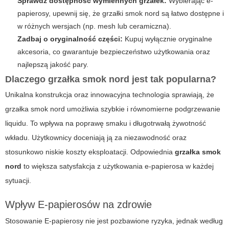
Sprawdź dostępność wymiennych grzałek:
Wybierając e-
papierosy, upewnij się, że grzałki smok nord są łatwo dostępne i
w różnych wersjach (np. mesh lub ceramiczna).
Zadbaj o oryginalność części:
Kupuj wyłącznie oryginalne
akcesoria, co gwarantuje bezpieczeństwo użytkowania oraz
najlepszą jakość pary.
Dlaczego grzałka smok nord jest tak popularna?
Unikalna konstrukcja oraz innowacyjna technologia sprawiają, że
grzałka
smok nord
umożliwia szybkie i równomierne podgrzewanie
liquidu. To wpływa na poprawę smaku i długotrwałą żywotność
wkładu. Użytkownicy doceniają ją za niezawodność oraz
stosunkowo niskie koszty eksploatacji. Odpowiednia
grzałka smok
nord
to większa satysfakcja z użytkowania e-papierosa w każdej
sytuacji.
Wpływ E-papierosów na zdrowie
Stosowanie
E-papierosy
nie jest pozbawione ryzyka, jednak według