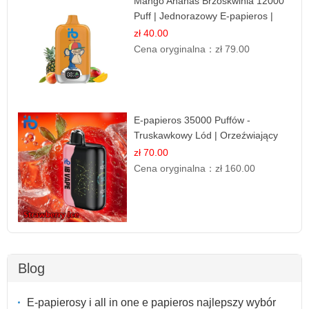
Mango Ananas Brzoskwinia 12000
Puff | Jednorazowy E-papieros |
Tropikalny Smak
zł 40.00
Cena oryginalna：
zł 79.00
E-papieros 35000 Puffów -
Truskawkowy Lód | Orzeźwiający
Smak
zł 70.00
Cena oryginalna：
zł 160.00
Blog
E-papierosy i all in one e papieros najlepszy wybór