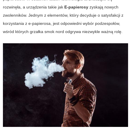
rozwinęła, a urządzenia takie jak
E-papierosy
zyskają nowych
zwolenników. Jednym z elementów, który decyduje o satysfakcji z
korzystania z e-papierosa, jest odpowiedni wybór podzespołów,
wśród których grzałka
smok nord
odgrywa niezwykle ważną rolę.