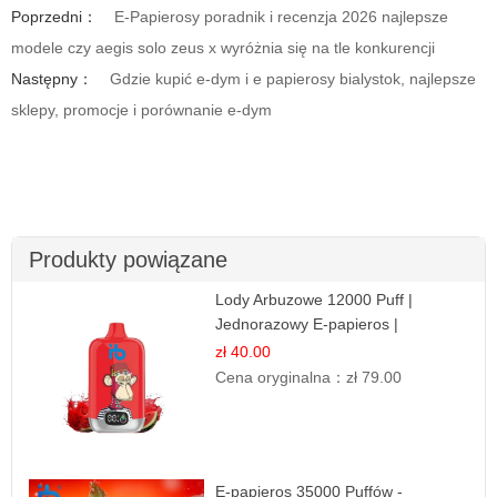
Poprzedni：
E-Papierosy poradnik i recenzja 2026 najlepsze
modele czy aegis solo zeus x wyróżnia się na tle konkurencji
Następny：
Gdzie kupić e-dym i e papierosy bialystok, najlepsze
sklepy, promocje i porównanie e-dym
Produkty powiązane
Lody Arbuzowe 12000 Puff |
Jednorazowy E-papieros |
Deserowy Smak
zł 40.00
Cena oryginalna：
zł 79.00
E-papieros 35000 Puffów -