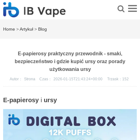
Home
>
Artykuł
>
Blog
E-papierosy praktyczny przewodnik - smaki,
bezpieczeństwo i gdzie kupić ursy oraz porady
użytkowania ursy
Autor：
Strona
Czas：
2026-01-15T21:43:24+00:00
Trzask：
152
E-papierosy
i
ursy