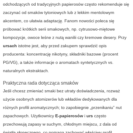
odchodzących od tradycyjnych papierosów często rekomenduje się
zaczynać od smaków tytoniowych lub z lekkim mentolowym
akcentem, co ułatwia adaptację. Fanom nowości poleca się
próbować krótkich serii smakowych, np. cytrusowo-miętowe
kompozycje, owoce leśne z nutą wanilii czy kremowe desery. Przy
ursach
istotne jest, aby przed zakupem sprawdzić opis
producenta: koncentrację nikotyny, składniki bazowe (procent
PG/VG), a także informacje o aromatach syntetycznych vs.
naturalnych ekstraktach.
Praktyczna rada dotycząca smaków
Jeśli chcesz zmieniać smaki bez utraty doświadczenia, rozważ
użycie osobnych atomizerów lub wkładów dedykowanych dla
różnych profili aromatycznych; to zapobiegnie „przenikaniu” nut
zapachowych. Użytkownicy
E-papierosów
i
urs
często
przechowują zapasy w suchym, chłodnym miejscu, z dala od
światła słonecznego, co pomaga zachować właściwy profil