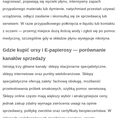
nagrzewać, pojawiają się wycieki płynu, intensywny zapach
przypalonego materiału lub dymienie, natychmiast przestań używać
urządzenia, odłącz zasilanie i skonsultuj się ze sprzedawcą lub
serwisem. W razie przypadkowego połknięcia e-liquidu lub kontaktu
z oczami — przemyj miejsce dużą ilością wody i zgłoś się po pomoc
medyczną, szczególnie gdy w składzie płynu występuje nikotyna.
Gdzie kupić
ursy
i
E-papierosy
— porównanie
kanałów sprzedaży
Istnieją trzy główne kanały: sklepy stacjonarne specjalistyczne,
sklepy internetowe oraz punkty wielobranżowe. Sklepy
specjalistyczne oferują zalety: fachową obsługę, możliwość
przetestowania próbek smakowych, szybką pomoc serwisową.
Sklepy online często mają większy wybór i atrakcyjniejsze ceny,
jednak zakup zdalny wymaga zwrócenia uwagi na opinie
sprzedawcy, politykę zwrotów oraz certyfikaty bezpieczeństwa. W