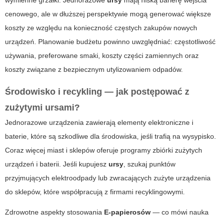
wymienne grzałki. Jednorazowe
ursy
mają niską barierę wejścia
cenowego, ale w dłuższej perspektywie mogą generować większe
koszty ze względu na konieczność częstych zakupów nowych
urządzeń. Planowanie budżetu powinno uwzględniać: częstotliwość
używania, preferowane smaki, koszty części zamiennych oraz
koszty związane z bezpiecznym utylizowaniem odpadów.
Środowisko i recykling — jak postępować z
zużytymi
ursami
?
Jednorazowe urządzenia zawierają elementy elektroniczne i
baterie, które są szkodliwe dla środowiska, jeśli trafią na wysypisko.
Coraz więcej miast i sklepów oferuje programy zbiórki zużytych
urządzeń i baterii. Jeśli kupujesz
ursy
, szukaj punktów
przyjmujących elektroodpady lub zwracających zużyte urządzenia
do sklepów, które współpracują z firmami recyklingowymi.
Zdrowotne aspekty stosowania
E-papierosów
— co mówi nauka