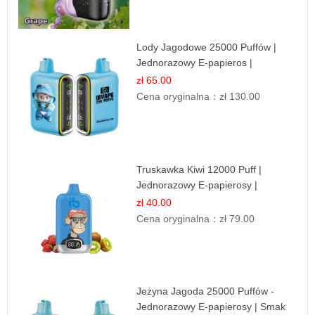
Lody Jagodowe 25000 Puffów |
Jednorazowy E-papieros |
Deserowy Smak
zł 65.00
Cena oryginalna：
zł 130.00
Truskawka Kiwi 12000 Puff |
Jednorazowy E-papierosy |
Owocowa Mieszanka
zł 40.00
Cena oryginalna：
zł 79.00
Jeżyna Jagoda 25000 Puffów -
Jednorazowy E-papierosy | Smak