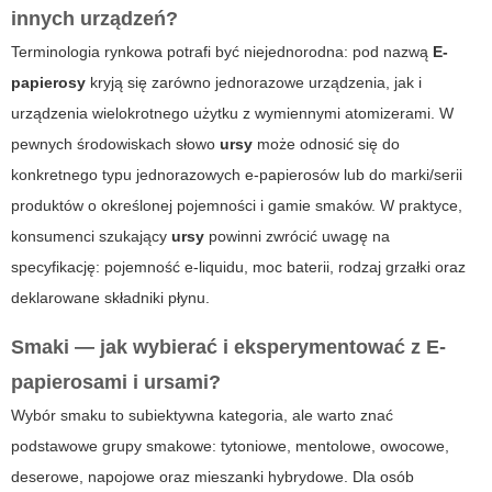
innych urządzeń?
Terminologia rynkowa potrafi być niejednorodna: pod nazwą
E-
papierosy
kryją się zarówno jednorazowe urządzenia, jak i
urządzenia wielokrotnego użytku z wymiennymi atomizerami. W
pewnych środowiskach słowo
ursy
może odnosić się do
konkretnego typu jednorazowych e-papierosów lub do marki/serii
produktów o określonej pojemności i gamie smaków. W praktyce,
konsumenci szukający
ursy
powinni zwrócić uwagę na
specyfikację: pojemność e-liquidu, moc baterii, rodzaj grzałki oraz
deklarowane składniki płynu.
Smaki
— jak wybierać i eksperymentować z
E-
papierosami
i
ursami
?
Wybór smaku to subiektywna kategoria, ale warto znać
podstawowe grupy smakowe: tytoniowe, mentolowe, owocowe,
deserowe, napojowe oraz mieszanki hybrydowe. Dla osób