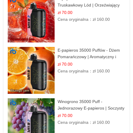
Truskawkowy Lód | Orzeźwiający
Smak
zł 70.00
Cena oryginalna：
zł 160.00
E-papieros 35000 Puffów - Dżem
Pomarańczowy | Aromatyczny i
Długotrwały
zł 70.00
Cena oryginalna：
zł 160.00
Winogrono 35000 Puff -
Jednorazowy E-papieros | Soczysty
Smak Winogron
zł 70.00
Cena oryginalna：
zł 160.00