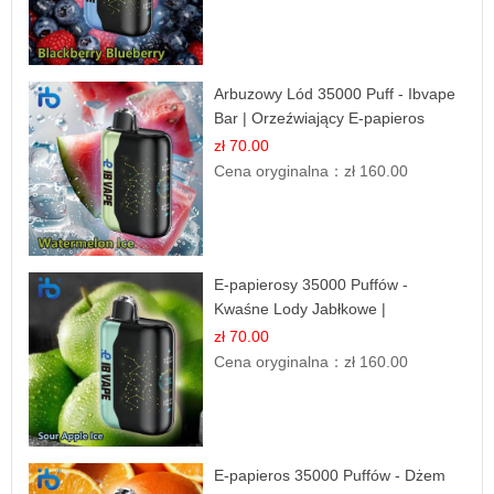
Arbuzowy Lód 35000 Puff - Ibvape
Bar | Orzeźwiający E-papieros
Jednorazowy
zł 70.00
Cena oryginalna：
zł 160.00
E-papierosy 35000 Puffów -
Kwaśne Lody Jabłkowe |
Orzeźwiający Smak
zł 70.00
Cena oryginalna：
zł 160.00
E-papieros 35000 Puffów - Dżem