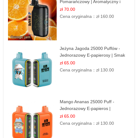
Pomarańczowy | Aromatyczny i
Długotrwały
zł 70.00
Cena oryginalna：
zł 160.00
Jeżyna Jagoda 25000 Puffów -
Jednorazowy E-papierosy | Smak
Leśnych Owoców
zł 65.00
Cena oryginalna：
zł 130.00
Mango Ananas 25000 Puff -
Jednorazowy E-papieros |
Egzotyczny Smak
zł 65.00
Cena oryginalna：
zł 130.00