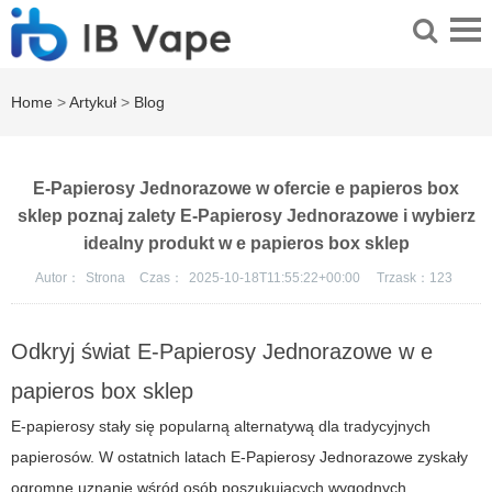
Home
>
Artykuł
>
Blog
E-Papierosy Jednorazowe w ofercie e papieros box
sklep poznaj zalety E-Papierosy Jednorazowe i wybierz
idealny produkt w e papieros box sklep
Autor：
Strona
Czas：
2025-10-18T11:55:22+00:00
Trzask：
123
Odkryj świat E-Papierosy Jednorazowe w e
papieros box sklep
E-papierosy stały się popularną alternatywą dla tradycyjnych
papierosów. W ostatnich latach
E-Papierosy Jednorazowe
zyskały
ogromne uznanie wśród osób poszukujących wygodnych,