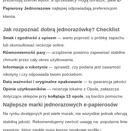
prezentują szeroki wybór, a sprzedawcy mogą doradzić, jakie
E-
Papierosy Jednorazowe
najlepiej odpowiadają preferencjom
klienta.
Jak rozpoznać dobrą jednorazówkę?
Checklist
Smak i zgodność z opisem
— warto poprosić o próbkę zapachu
lub skonsultować recenzje online.
Równomierność pary
— urządzenie powinno zapewniać stabilne
chmurki przez cały okres użytkowania.
Informacje o nikotynie
— sprawdź, czy podana jest zawartość
nikotyny i czy odpowiada twoim potrzebom.
Data ważności i oryginalne opakowanie
— to gwarancja jakości.
Opinie użytkowników
— recenzje lokalne z Opola, zwłaszcza
dotyczące sklepów przy
kołłątaja 13 opole
, są bardzo pomocne.
Najlepsze marki jednorazowych e-papierosów
Na rynku dostępnych jest wiele marek; nie wszystkie jednak oferują
stabilną jakość. Rekomendujemy zwrócić uwagę na: popularne linie
premium, które zwykle mają lepsze smakowe profile i