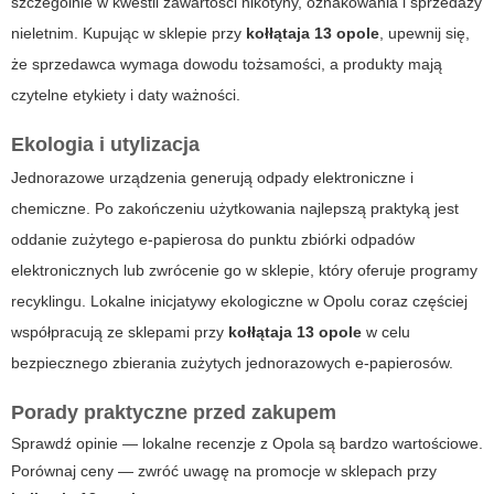
szczególnie w kwestii zawartości nikotyny, oznakowania i sprzedaży
nieletnim. Kupując w sklepie przy
kołłątaja 13 opole
, upewnij się,
że sprzedawca wymaga dowodu tożsamości, a produkty mają
czytelne etykiety i daty ważności.
Ekologia i utylizacja
Jednorazowe urządzenia generują odpady elektroniczne i
chemiczne. Po zakończeniu użytkowania najlepszą praktyką jest
oddanie zużytego e-papierosa do punktu zbiórki odpadów
elektronicznych lub zwrócenie go w sklepie, który oferuje programy
recyklingu. Lokalne inicjatywy ekologiczne w Opolu coraz częściej
współpracują ze sklepami przy
kołłątaja 13 opole
w celu
bezpiecznego zbierania zużytych jednorazowych e-papierosów.
Porady praktyczne przed zakupem
Sprawdź opinie — lokalne recenzje z Opola są bardzo wartościowe.
Porównaj ceny — zwróć uwagę na promocje w sklepach przy