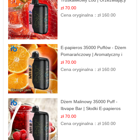
Truskawkowy Lód | Orzeźwiający
Smak
zł 70.00
Cena oryginalna：
zł 160.00
E-papieros 35000 Puffów - Dżem
Pomarańczowy | Aromatyczny i
Długotrwały
zł 70.00
Cena oryginalna：
zł 160.00
Dżem Malinowy 35000 Puff -
Ibvape Bar | Słodki E-papieros
Jednorazowy
zł 70.00
Cena oryginalna：
zł 160.00