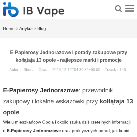
Home
>
Artykuł
>
Blog
E-Papierosy Jednorazowe i porady zakupowe przy
kołłątaja 13 opole - najlepsze marki i promocje
Autor：
Strona
Czas：
2025-12-12T04:30:32+00:00
Trzask：
145
E-Papierosy Jednorazowe
: przewodnik
zakupowy i lokalne wskazówki przy
kołłątaja 13
opole
Wielu mieszkańców Opola i okolic szuka dziś rzetelnych informacji
o
E-Papierosy Jednorazowe
oraz praktycznych porad, jak kupić