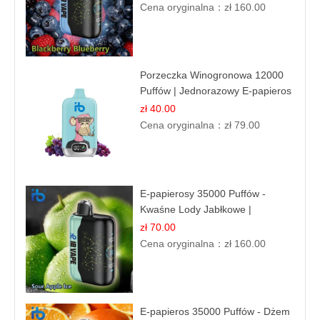
Cena oryginalna：
zł 160.00
Porzeczka Winogronowa 12000
Puffów | Jednorazowy E-papieros
| Owocowy Miks
zł 40.00
Cena oryginalna：
zł 79.00
E-papierosy 35000 Puffów -
Kwaśne Lody Jabłkowe |
Orzeźwiający Smak
zł 70.00
Cena oryginalna：
zł 160.00
E-papieros 35000 Puffów - Dżem