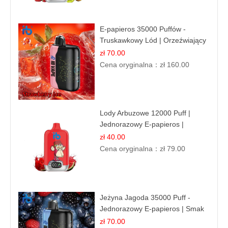
E-papieros 35000 Puffów -
Truskawkowy Lód | Orzeźwiający
Smak
zł 70.00
Cena oryginalna：
zł 160.00
Lody Arbuzowe 12000 Puff |
Jednorazowy E-papieros |
Deserowy Smak
zł 40.00
Cena oryginalna：
zł 79.00
Jeżyna Jagoda 35000 Puff -
Jednorazowy E-papieros | Smak
Leśnych Owoców
zł 70.00