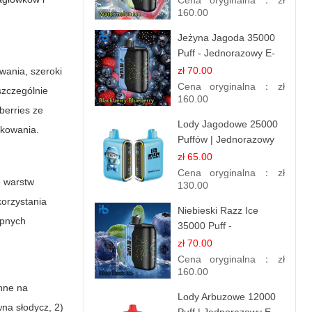
Cena oryginalna：
zł
160.00
Jeżyna Jagoda 35000
Puff - Jednorazowy E-
papieros | Smak
zł 70.00
wania, szeroki
Leśnych Owoców
Cena oryginalna：
zł
szczególnie
160.00
 berries
ze
Lody Jagodowe 25000
tkowania.
Puffów | Jednorazowy
E-papieros | Deserowy
zł 65.00
Smak
Cena oryginalna：
zł
o warstw
130.00
korzystania
Niebieski Razz Ice
ępnych
35000 Puff -
Orzeźwiający E-
zł 70.00
papieros Jednorazowy |
Cena oryginalna：
zł
IBVAPE
160.00
inne na
Lody Arbuzowe 12000
wna słodycz, 2)