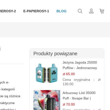
IEROSY-2
E-PAPIEROSY-1
BLOG
ć
Produkty powiązane
Jeżyna Jagoda 25000
Puffów - Jednorazowy
E-papierosy | Smak
zł 65.00
Leśnych Owoców
Cena oryginalna：
zł
ych e-
130.00
 kategorii
Arbuzowy Lód 35000
kie są różnice
Puff - Ibvape Bar |
praktyczne
Orzeźwiający E-
zł 70.00
papieros Jednorazowy
agłówków i