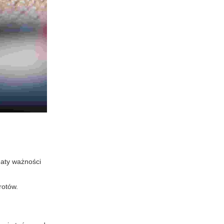
daty ważności
rotów.