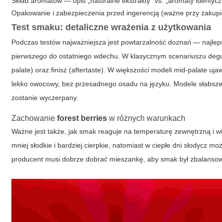
Skład aromatów — opis „naturalne ekstrakty” vs. „aromaty identyc
Opakowanie i zabezpieczenia przed ingerencją (ważne przy zakupi
Test smaku: detaliczne wrażenia z użytkowania
Podczas testów najważniejsza jest powtarzalność doznań — najle
pierwszego do ostatniego wdechu. W klasycznym scenariuszu degus
palate) oraz finisz (aftertaste). W większości modeli mid-palate uja
lekko owocowy, bez przesadnego osadu na języku. Modele słabsz
zostanie wyczerpany.
Zachowanie
forest berries
w różnych warunkach
Ważne jest także, jak smak reaguje na temperaturę zewnętrzną i w
mniej słodkie i bardziej cierpkie, natomiast w ciepłe dni słodycz 
producent musi dobrze dobrać mieszankę, aby smak był zbalanso