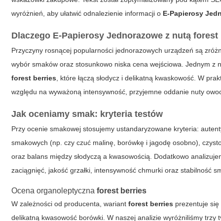
wyróżnień, aby ułatwić odnalezienie informacji o
E-Papierosy Jed
Dlaczego
E-Papierosy Jednorazowe
z nutą
forest
Przyczyny rosnącej popularności jednorazowych urządzeń są zróżn
wybór smaków oraz stosunkowo niska cena wejściowa. Jednym z n
forest berries
, które łączą słodycz i delikatną kwaskowość. W pr
względu na wyważoną intensywność, przyjemne oddanie nuty owoc
Jak oceniamy smak: kryteria testów
Przy ocenie smakowej stosujemy ustandaryzowane kryteria: auten
smakowych (np. czy czuć malinę, borówkę i jagodę osobno), czyst
oraz balans między słodyczą a kwasowością. Dodatkowo analizujem
zaciągnięć, jakość grzałki, intensywność chmurki oraz stabilność 
Ocena organoleptyczna
forest berries
W zależności od producenta, wariant
forest berries
prezentuje się 
delikatną kwasowość borówki. W naszej analizie wyróżniliśmy trzy 