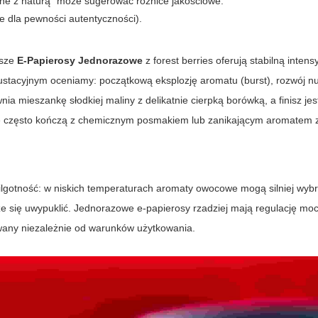
zne z naturą” może sugerować różnice jakościowe.
e dla pewności autentyczności).
psze
E-Papierosy Jednorazowe
z
forest berries
oferują stabilną inten
tacyjnym oceniamy: początkową eksplozję aromatu (burst), rozwój nu
wnia mieszankę słodkiej maliny z delikatnie cierpką borówką, a finisz je
e często kończą z chemicznym posmakiem lub zanikającym aromatem z
ilgotność: w niskich temperaturach aromaty owocowe mogą silniej wyb
może się uwypuklić. Jednorazowe e-papierosy rzadziej mają regulację moc
wany niezależnie od warunków użytkowania.