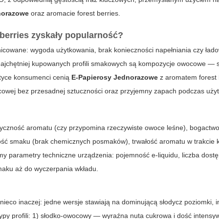
norazowe
oraz aromacie
forest berries
.
 berries
zyskały popularność?
icowane: wygoda użytkowania, brak konieczności napełniania czy łado
ajchętniej kupowanych profili smakowych są kompozycje owocowe — 
aktyce konsumenci cenią
E-Papierosy Jednorazowe
z aromatem
forest
owej bez przesadnej sztuczności oraz przyjemny zapach podczas uży
tyczność aromatu (czy przypomina rzeczywiste owoce leśne), bogactw
ość smaku (brak chemicznych posmaków), trwałość aromatu w trakcie 
y parametry techniczne urządzenia: pojemność e-liquidu, liczba dost
smaku aż do wyczerpania wkładu.
nieco inaczej: jedne wersje stawiają na dominującą słodycz poziomki, 
typy profili: 1) słodko-owocowy — wyraźna nuta cukrowa i dość intensy