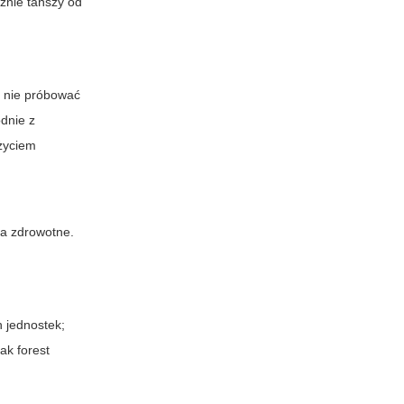
cznie tańszy od
, nie próbować
odnie z
życiem
nia zdrowotne.
 jednostek;
 jak
forest