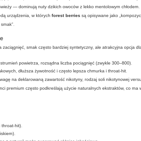
wieży — dominują nuty dzikich owoców z lekko mentolowym chłodem.
ędą urządzenia, w których
forest berries
są opisywane jako „kompozyc
y smak”.
we
 zaciągnięć, smak często bardziej syntetyczny, ale atrakcyjna opcja dl
y strumień powietrza, rozsądna liczba pociągnięć (zwykle 300–800).
owych, dłuższa żywotność i często lepsza chmurka i throat-hit.
wagę na deklarowaną zawartość nikotyny, rodzaj soli nikotynowej vers
ci premium często podkreślają użycie naturalnych ekstraktów, co ma 
throat-hit).
iskiem).