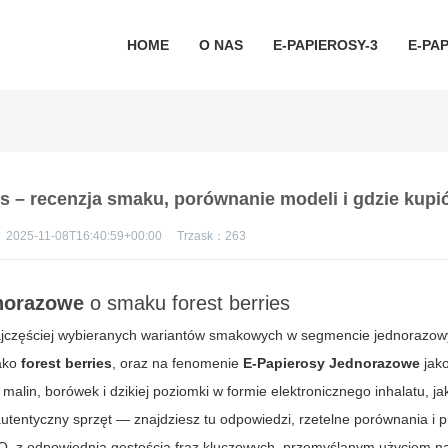
HOME
O NAS
E-PAPIEROSY-3
E-PAP
s – recenzja smaku, porównanie modeli i gdzie kupi
：
2025-11-08T16:40:59+00:00
Trzask：
263
norazowe
o smaku
forest berries
jczęściej wybieranych wariantów smakowych w segmencie jednorazow
jako
forest berries
, oraz na fenomenie
E-Papierosy Jednorazowe
jako
malin, borówek i dzikiej poziomki w formie elektronicznego inhalatu, ja
utentyczny sprzęt — znajdziesz tu odpowiedzi, rzetelne porównania i 
, z odpowiednią gęstością fraz kluczowych, przemyślanym użyciem n