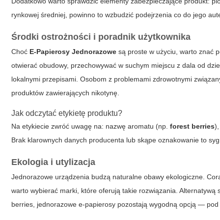
Dodatkowo warto sprawdzić elementy zabezpieczające produkt: plomb
rynkowej średniej, powinno to wzbudzić podejrzenia co do jego aut
Środki ostrożności i poradnik użytkownika
Choć
E-Papierosy Jednorazowe
są proste w użyciu, warto znać
otwierać obudowy, przechowywać w suchym miejscu z dala od dzieci
lokalnymi przepisami. Osobom z problemami zdrowotnymi związan
produktów zawierających nikotynę.
Jak odczytać etykietę produktu?
Na etykiecie zwróć uwagę na: nazwę aromatu (np.
forest berries
)
Brak klarownych danych producenta lub skąpe oznakowanie to syg
Ekologia i utylizacja
Jednorazowe urządzenia budzą naturalne obawy ekologiczne. Cora
warto wybierać marki, które oferują takie rozwiązania. Alternatywą
berries
, jednorazowe e-papierosy pozostają wygodną opcją — po