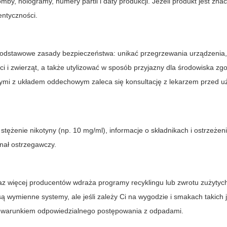
y, hologramy, numery partii i daty produkcji. Jeżeli produkt jest zna
entyczności.
 podstawowe zasady bezpieczeństwa: unikać przegrzewania urządzenia
 i zwierząt, a także utylizować w sposób przyjazny dla środowiska zg
ymi z układem oddechowym zaleca się konsultację z lekarzem przed u
, stężenie nikotyny (np. 10 mg/ml), informacje o składnikach i ostrzeże
nał ostrzegawczy.
z więcej producentów wdraża programy recyklingu lub zwrotu zużytych
 są wymienne systemy, ale jeśli zależy Ci na wygodzie i smakach takich
d warunkiem odpowiedzialnego postępowania z odpadami.