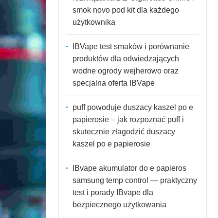
smok novo pod kit dla każdego
użytkownika
IBVape test smaków i porównanie
produktów dla odwiedzających
wodne ogrody wejherowo oraz
specjalna oferta IBVape
puff powoduje duszacy kaszel po e
papierosie – jak rozpoznać puff i
skutecznie złagodzić duszacy
kaszel po e papierosie
IBvape akumulator do e papieros
samsung temp control — praktyczny
test i porady IBvape dla
bezpiecznego użytkowania