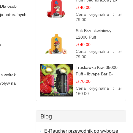
Puff | Jednorazowy E-
 Dla osób
papieros | Deserowy
zł 40.00
Smak
Cena oryginalna：
zł
ja naturalnych
79.00
Sok Brzoskwiniowy
12000 Puff |
Jednorazowy E-
zł 40.00
a
papieros | Owocowy
Cena oryginalna：
zł
Smak
79.00
Truskawka Kiwi 35000
Puff - Ibvape Bar E-
us woltaż
papierosy Jednorazowy
zł 70.00
wpływ na
Cena oryginalna：
zł
160.00
Blog
E-Raucher przewodnik po wyborze