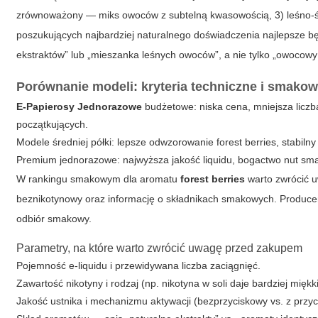
zrównoważony — miks owoców z subtelną kwasowością, 3) leśno-ś
poszukujących najbardziej naturalnego doświadczenia najlepsze b
ekstraktów” lub „mieszanka leśnych owoców”, a nie tylko „owocow
Porównanie modeli: kryteria techniczne i smako
E-Papierosy Jednorazowe
budżetowe: niska cena, mniejsza liczba
początkujących.
Modele średniej półki: lepsze odwzorowanie
forest berries
, stabiln
Premium jednorazowe: najwyższa jakość liquidu, bogactwo nut smak
W rankingu smakowym dla aromatu
forest berries
warto zwrócić u
beznikotynowy oraz informację o składnikach smakowych. Producen
odbiór smakowy.
Parametry, na które warto zwrócić uwagę przed zakupem
Pojemność e-liquidu i przewidywana liczba zaciągnięć.
Zawartość nikotyny i rodzaj (np. nikotyna w soli daje bardziej miękki 
Jakość ustnika i mechanizmu aktywacji (bezprzyciskowy vs. z przyc