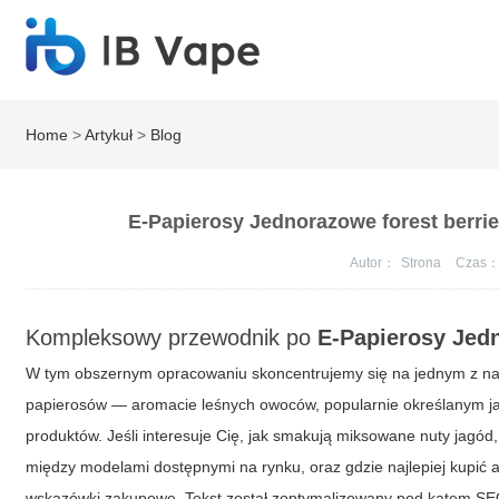
Home
>
Artykuł
>
Blog
E-Papierosy Jednorazowe forest berrie
Autor：
Strona
Czas
Kompleksowy przewodnik po
E-Papierosy Jed
W tym obszernym opracowaniu skoncentrujemy się na jednym z na
papierosów — aromacie leśnych owoców, popularnie określanym 
produktów. Jeśli interesuje Cię, jak smakują miksowane nuty jagód, 
między modelami dostępnymi na rynku, oraz gdzie najlepiej kupić a
wskazówki zakupowe. Tekst został zoptymalizowany pod kątem SEO