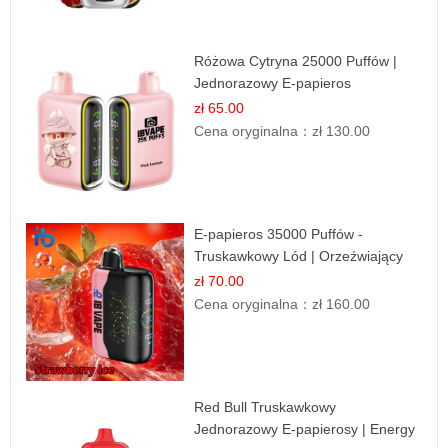
Różowa Cytryna 25000 Puffów |
Jednorazowy E-papieros
zł 65.00
Cena oryginalna：
zł 130.00
E-papieros 35000 Puffów -
Truskawkowy Lód | Orzeźwiający
Smak
zł 70.00
Cena oryginalna：
zł 160.00
Red Bull Truskawkowy
Jednorazowy E-papierosy | Energy