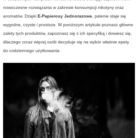
nowoczesne rozwiązania w zakresie konsumpcji nikotyny oraz
aromatów. Dzięki
E-Papierosy Jednorazowe
, palenie staje się
wygodne, czyste i prostsze. W poniższym artykule poznasz główne
zalety tych produktów, zapoznasz się z ich specyfiką i dowiesz się,
dlaczego coraz więcej osób decyduje się na wybór właśnie
epety
do codziennego użytkowania.