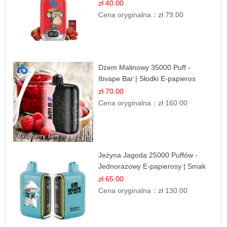
Drink Smak
zł 40.00
Cena oryginalna：
zł 79.00
Dżem Malinowy 35000 Puff -
Ibvape Bar | Słodki E-papieros
Jednorazowy
zł 70.00
Cena oryginalna：
zł 160.00
Jeżyna Jagoda 25000 Puffów -
Jednorazowy E-papierosy | Smak
Leśnych Owoców
zł 65.00
Cena oryginalna：
zł 130.00