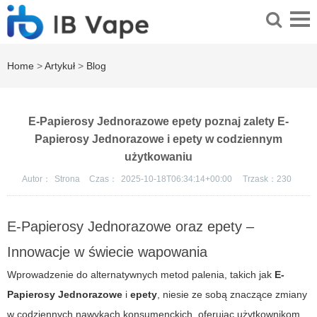
Home
>
Artykuł
>
Blog
E-Papierosy Jednorazowe epety poznaj zalety E-
Papierosy Jednorazowe i epety w codziennym
użytkowaniu
Autor：
Strona
Czas：
2025-10-18T06:34:14+00:00
Trzask：
230
E-Papierosy Jednorazowe oraz
epety
–
Innowacje w świecie wapowania
Wprowadzenie do alternatywnych metod palenia, takich jak
E-
Papierosy Jednorazowe
i
epety
, niesie ze sobą znaczące zmiany
w codziennych nawykach konsumenckich, oferując użytkownikom