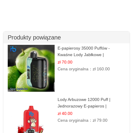
Produkty powiązane
E-papierosy 35000 Puffów -
Kwaśne Lody Jabłkowe |
Orzeźwiający Smak
zł 70.00
Cena oryginalna：
zł 160.00
Lody Arbuzowe 12000 Puff |
Jednorazowy E-papieros |
Deserowy Smak
zł 40.00
Cena oryginalna：
zł 79.00