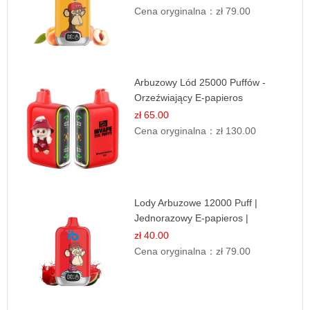
Cena oryginalna：
zł 79.00
Arbuzowy Lód 25000 Puffów -
Orzeźwiający E-papieros
Jednorazowy
zł 65.00
Cena oryginalna：
zł 130.00
Lody Arbuzowe 12000 Puff |
Jednorazowy E-papieros |
Deserowy Smak
zł 40.00
Cena oryginalna：
zł 79.00