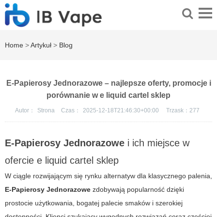
Home
>
Artykuł
>
Blog
E-Papierosy Jednorazowe – najlepsze oferty, promocje i
porównanie w e liquid cartel sklep
Autor：
Strona
Czas：
2025-12-18T21:46:30+00:00
Trzask：
277
E-Papierosy Jednorazowe
i ich miejsce w
ofercie
e liquid cartel sklep
W ciągle rozwijającym się rynku alternatyw dla klasycznego palenia,
E-Papierosy Jednorazowe
zdobywają popularność dzięki
prostocie użytkowania, bogatej palecie smaków i szerokiej
dostępności. Klienci szukający wygodnych rozwiązań coraz częściej