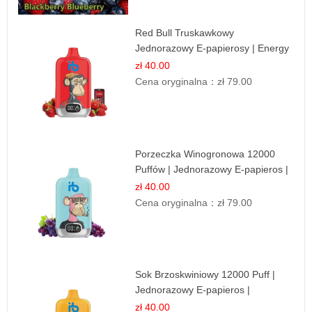
Red Bull Truskawkowy
Jednorazowy E-papierosy | Energy
Drink Smak
zł 40.00
Cena oryginalna：
zł 79.00
Porzeczka Winogronowa 12000
Puffów | Jednorazowy E-papieros |
Owocowy Miks
zł 40.00
Cena oryginalna：
zł 79.00
Sok Brzoskwiniowy 12000 Puff |
Jednorazowy E-papieros |
Owocowy Smak
zł 40.00