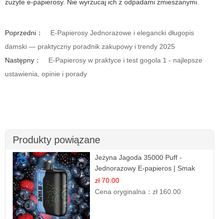
zużyte e-papierosy. Nie wyrzucaj ich z odpadami zmieszanymi.
Poprzedni：
E-Papierosy Jednorazowe i elegancki długopis
damski — praktyczny poradnik zakupowy i trendy 2025
Następny：
E-Papierosy w praktyce i test gogola 1 - najlepsze
ustawienia, opinie i porady
Produkty powiązane
Jeżyna Jagoda 35000 Puff -
Jednorazowy E-papieros | Smak
Leśnych Owoców
zł 70.00
Cena oryginalna：
zł 160.00