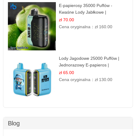
E-papierosy 35000 Puffów -
Kwaśne Lody Jabłkowe |
Orzeźwiający Smak
zł 70.00
Cena oryginalna：
zł 160.00
Lody Jagodowe 25000 Puffów |
Jednorazowy E-papieros |
Deserowy Smak
zł 65.00
Cena oryginalna：
zł 130.00
Blog