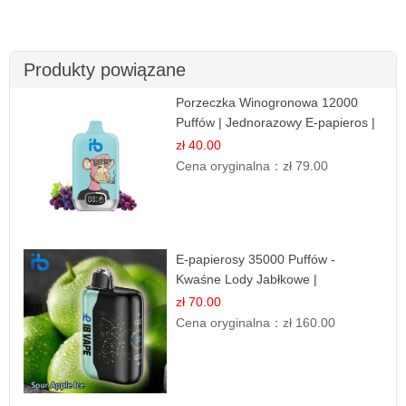
Produkty powiązane
Porzeczka Winogronowa 12000
Puffów | Jednorazowy E-papieros |
Owocowy Miks
zł 40.00
Cena oryginalna：
zł 79.00
E-papierosy 35000 Puffów -
Kwaśne Lody Jabłkowe |
Orzeźwiający Smak
zł 70.00
Cena oryginalna：
zł 160.00