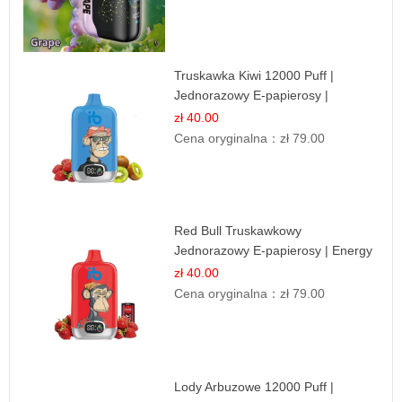
Truskawka Kiwi 12000 Puff |
Jednorazowy E-papierosy |
Owocowa Mieszanka
zł 40.00
Cena oryginalna：
zł 79.00
Red Bull Truskawkowy
Jednorazowy E-papierosy | Energy
Drink Smak
zł 40.00
Cena oryginalna：
zł 79.00
Lody Arbuzowe 12000 Puff |