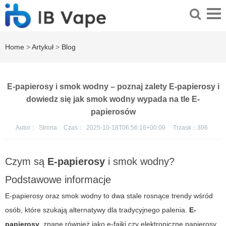
Home
>
Artykuł
>
Blog
E-papierosy i smok wodny – poznaj zalety E-papierosy i
dowiedz się jak smok wodny wypada na tle E-
papierosów
Autor：
Strona
Czas：
2025-10-18T06:56:16+00:00
Trzask：
306
Czym są
E-papierosy
i smok wodny?
Podstawowe informacje
E-papierosy oraz smok wodny to dwa stale rosnące trendy wśród
osób, które szukają alternatywy dla tradycyjnego palenia.
E-
papierosy
, znane również jako e-fajki czy elektroniczne papierosy,