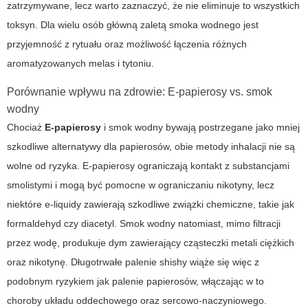
zatrzymywane, lecz warto zaznaczyć, że nie eliminuje to wszystkich
toksyn. Dla wielu osób główną zaletą smoka wodnego jest
przyjemność z rytuału oraz możliwość łączenia różnych
aromatyzowanych melas i tytoniu.
Porównanie wpływu na zdrowie:
E-papierosy
vs. smok
wodny
Chociaż
E-papierosy
i smok wodny bywają postrzegane jako mniej
szkodliwe alternatywy dla papierosów, obie metody inhalacji nie są
wolne od ryzyka. E-papierosy ograniczają kontakt z substancjami
smolistymi i mogą być pomocne w ograniczaniu nikotyny, lecz
niektóre e-liquidy zawierają szkodliwe związki chemiczne, takie jak
formaldehyd czy diacetyl. Smok wodny natomiast, mimo filtracji
przez wodę, produkuje dym zawierający cząsteczki metali ciężkich
oraz nikotynę. Długotrwałe palenie shishy wiąże się więc z
podobnym ryzykiem jak palenie papierosów, włączając w to
choroby układu oddechowego oraz sercowo-naczyniowego.