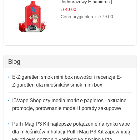
Jednorazowy E-papieros |
Deserowy Smak
zł 40.00
Cena oryginalna：
zł 79.00
Blog
E-Zigaretten smok mini box nowości i recenzje E-
Zigaretten dla miłośników smok mini box
IBVape Shop czy media markt e papieros - aktualne
promocje, porównanie modeli i porady zakupowe
Puff i Mag P3 Kit najlepsze połączenie na rynku vape
dla miłośników inhalacji Puff i Mag P3 Kit zapewniają
wyjątkowe doznania vapingowe z najnowszą