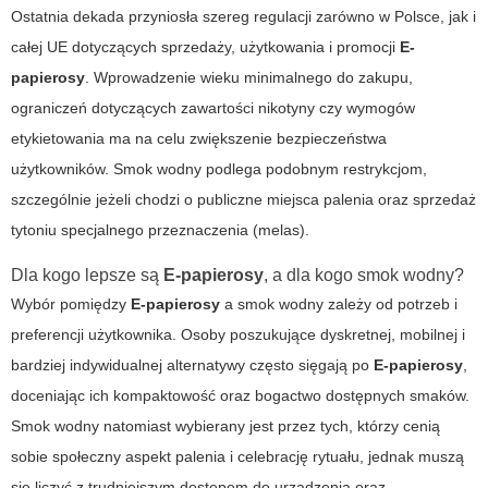
Ostatnia dekada przyniosła szereg regulacji zarówno w Polsce, jak i
całej UE dotyczących sprzedaży, użytkowania i promocji
E-
papierosy
. Wprowadzenie wieku minimalnego do zakupu,
ograniczeń dotyczących zawartości nikotyny czy wymogów
etykietowania ma na celu zwiększenie bezpieczeństwa
użytkowników. Smok wodny podlega podobnym restrykcjom,
szczególnie jeżeli chodzi o publiczne miejsca palenia oraz sprzedaż
tytoniu specjalnego przeznaczenia (melas).
Dla kogo lepsze są
E-papierosy
, a dla kogo smok wodny?
Wybór pomiędzy
E-papierosy
a smok wodny zależy od potrzeb i
preferencji użytkownika. Osoby poszukujące dyskretnej, mobilnej i
bardziej indywidualnej alternatywy często sięgają po
E-papierosy
,
doceniając ich kompaktowość oraz bogactwo dostępnych smaków.
Smok wodny natomiast wybierany jest przez tych, którzy cenią
sobie społeczny aspekt palenia i celebrację rytuału, jednak muszą
się liczyć z trudniejszym dostępem do urządzenia oraz