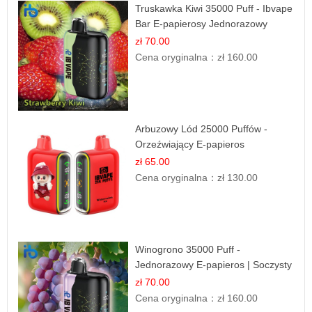
Truskawka Kiwi 35000 Puff - Ibvape
Bar E-papierosy Jednorazowy
zł 70.00
Cena oryginalna：
zł 160.00
Arbuzowy Lód 25000 Puffów -
Orzeźwiający E-papieros
Jednorazowy
zł 65.00
Cena oryginalna：
zł 130.00
Winogrono 35000 Puff -
Jednorazowy E-papieros | Soczysty
Smak Winogron
zł 70.00
Cena oryginalna：
zł 160.00