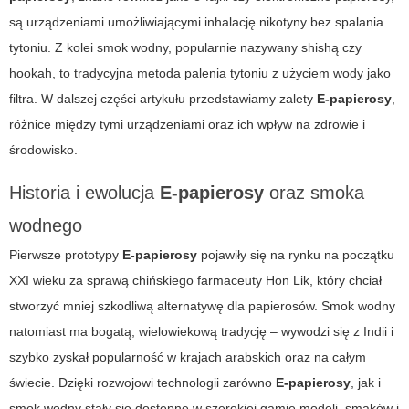
są urządzeniami umożliwiającymi inhalację nikotyny bez spalania
tytoniu. Z kolei smok wodny, popularnie nazywany shishą czy
hookah, to tradycyjna metoda palenia tytoniu z użyciem wody jako
filtra. W dalszej części artykułu przedstawiamy zalety
E-papierosy
,
różnice między tymi urządzeniami oraz ich wpływ na zdrowie i
środowisko.
Historia i ewolucja
E-papierosy
oraz smoka
wodnego
Pierwsze prototypy
E-papierosy
pojawiły się na rynku na początku
XXI wieku za sprawą chińskiego farmaceuty Hon Lik, który chciał
stworzyć mniej szkodliwą alternatywę dla papierosów. Smok wodny
natomiast ma bogatą, wielowiekową tradycję – wywodzi się z Indii i
szybko zyskał popularność w krajach arabskich oraz na całym
świecie. Dzięki rozwojowi technologii zarówno
E-papierosy
, jak i
smok wodny stały się dostępne w szerokiej gamie modeli, smaków i