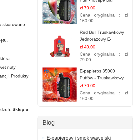
Puff - Ibvape Bar |
Orzeźwiający E-
zł 70.00
papieros Jednorazowy
Cena oryginalna：
zł
160.00
e skierowane
Red Bull Truskawkowy
Jednorazowy E-
ętu.
papierosy | Energy
zł 40.00
Drink Smak
Cena oryginalna：
zł
która
79.00
wet nuty
E-papieros 35000
ancji. Produkty
Puffów - Truskawkowy
Lód | Orzeźwiający
zł 70.00
Smak
Cena oryginalna：
zł
160.00
ządzeń.
Sklep e
Blog
E-papierosy i smok wawelski