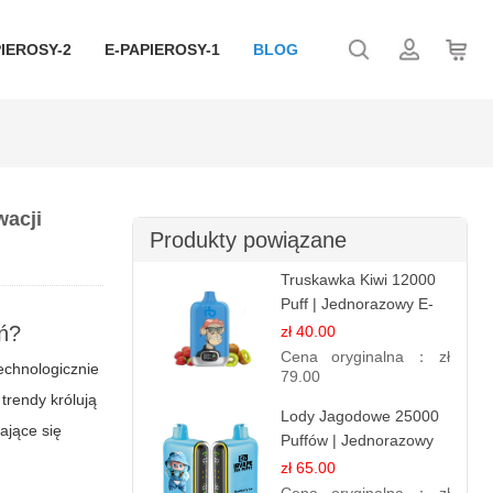
IEROSY-2
E-PAPIEROSY-1
BLOG
wacji
Produkty powiązane
Truskawka Kiwi 12000
Puff | Jednorazowy E-
papierosy | Owocowa
ń?
zł 40.00
Mieszanka
Cena oryginalna：
zł
echnologicznie
79.00
trendy królują
Lody Jagodowe 25000
ające się
Puffów | Jednorazowy
E-papieros | Deserowy
zł 65.00
Smak