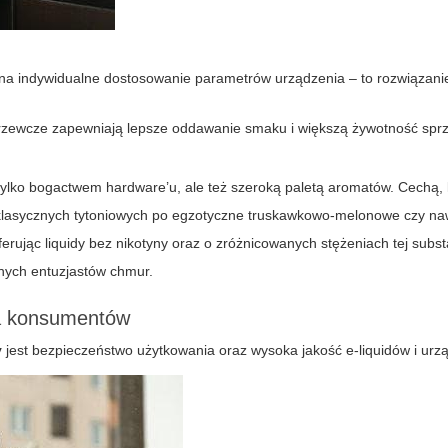
na indywidualne dostosowanie parametrów urządzenia – to rozwiązani
grzewcze zapewniają lepsze oddawanie smaku i większą żywotność sprz
 tylko bogactwem hardware’u, ale też szeroką paletą aromatów. Cechą, 
klasycznych tytoniowych po egzotyczne truskawkowo-melonowe czy na
rując liquidy bez nikotyny oraz o zróżnicowanych stężeniach tej subst
nych entuzjastów chmur.
la konsumentów
y
jest bezpieczeństwo użytkowania oraz wysoka jakość e-liquidów i ur