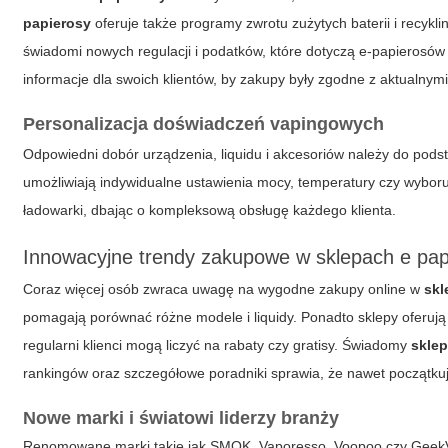
papierosy
oferuje także programy zwrotu zużytych baterii i recykli
świadomi nowych regulacji i podatków, które dotyczą e-papierosów 
informacje dla swoich klientów, by zakupy były zgodne z aktualnym
Personalizacja doświadczeń vapingowych
Odpowiedni dobór urządzenia, liquidu i akcesoriów należy do pod
umożliwiają indywidualne ustawienia mocy, temperatury czy wyboru
ładowarki, dbając o kompleksową obsługę każdego klienta.
Innowacyjne trendy zakupowe w sklepach e pap
Coraz więcej osób zwraca uwagę na wygodne zakupy online w
skl
pomagają porównać różne modele i liquidy. Ponadto sklepy oferują
regularni klienci mogą liczyć na rabaty czy gratisy. Świadomy
sklep
rankingów oraz szczegółowe poradniki sprawia, że nawet początkuj
Nowe marki i światowi liderzy branży
Renomowane marki takie jak SMOK, Vaporesso, Voopoo czy GeekV