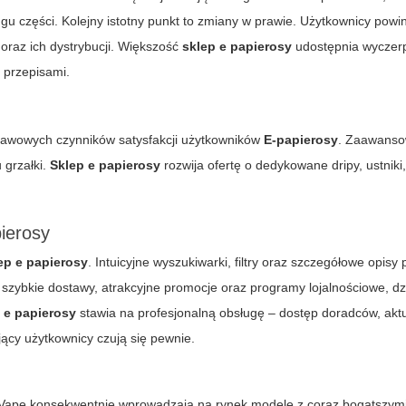
ngu części. Kolejny istotny punkt to zmiany w prawie. Użytkownicy powi
oraz ich dystrybucji. Większość
sklep e papierosy
udostępnia wyczer
i przepisami.
stawowych czynników satysfakcji użytkowników
E-papierosy
. Zaawans
 grzałki.
Sklep e papierosy
rozwija ofertę o dedykowane dripy, ustniki,
ierosy
ep e papierosy
. Intuicyjne wyszukiwarki, filtry oraz szczegółowe opisy
 szybkie dostawy, atrakcyjne promocje oraz programy lojalnościowe, dz
 e papierosy
stawia na profesjonalną obsługę – dostęp doradców, akt
ący użytkownicy czują się pewnie.
ape konsekwentnie wprowadzają na rynek modele z coraz bogatszymi