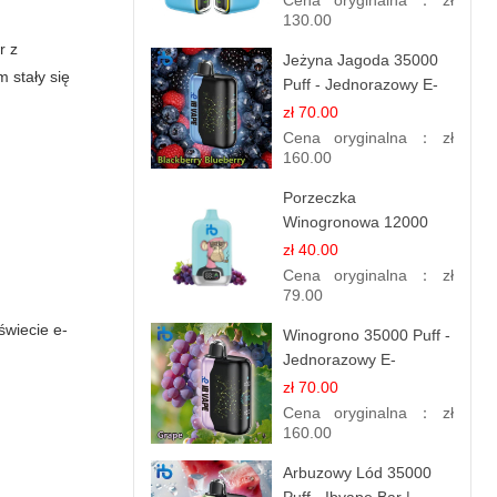
Cena oryginalna：
zł
130.00
r z
Jeżyna Jagoda 35000
 stały się
Puff - Jednorazowy E-
papieros | Smak
zł 70.00
Leśnych Owoców
Cena oryginalna：
zł
160.00
Porzeczka
Winogronowa 12000
Puffów | Jednorazowy
zł 40.00
E-papieros | Owocowy
Cena oryginalna：
zł
Miks
79.00
świecie e-
Winogrono 35000 Puff -
Jednorazowy E-
papieros | Soczysty
zł 70.00
Smak Winogron
Cena oryginalna：
zł
160.00
Arbuzowy Lód 35000