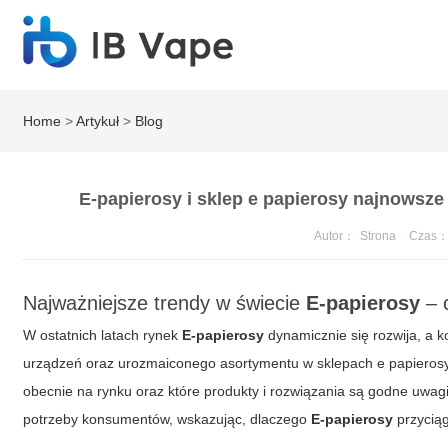
Home
>
Artykuł
>
Blog
E-papierosy i sklep e papierosy najnowsze
Autor：
Strona
Czas
Najważniejsze trendy w świecie
E-papierosy
– 
W ostatnich latach rynek
E-papierosy
dynamicznie się rozwija, a 
urządzeń oraz urozmaiconego asortymentu w sklepach e papierosy. 
obecnie na rynku oraz które produkty i rozwiązania są godne uwag
potrzeby konsumentów, wskazując, dlaczego
E-papierosy
przyciąg