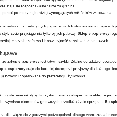
óre stają się rozpoznawalne także za granicą.
zaspokoić potrzeby najbardziej wymagających miłośników wapowania.
lternatywa dla tradycyjnych papierosów. Ich stosowanie w miejscach 
tylu życia przyciąga nie tylko byłych palaczy.
Sklep e papierosy
regu
kreślając bezpieczeństwo i innowacyjność rozwiązań vapingowych.
akupowe
a, że zakup
e-papierosy
jest łatwy i szybki. Zdalne doradztwo, powiad
ep e papierosy
staje się bardziej dostępny i przyjazny dla każdego. Int
ją nowości dopasowane do preferencji użytkownika.
ć
ak czy stężenie nikotyny, korzystać z wiedzy ekspertów w
sklep e papi
ie i wymiana elementów grzewczych przedłuża życie sprzętu, a
E-papi
ierzadko wiąże się z gorszymi podzespołami, dlatego warto zaufać r