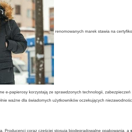
renomowanych marek stawia na certyfik
esne e-papierosy korzystają ze sprawdzonych technologii, zabezpieczeń
gólnie ważne dla świadomych użytkowników oczekujących niezawodnośc
ska. Producenci coraz częściej stosują biodegradowalne opakowania, a