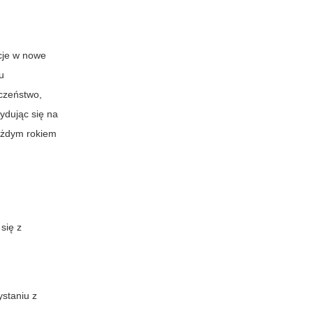
cje w nowe
u
eczeństwo,
ydując się na
każdym rokiem
się z
staniu z