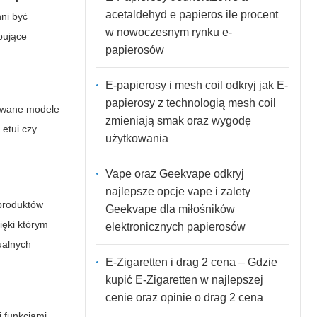
acetaldehyd e papieros ile procent
nni być
w nowoczesnym rynku e-
pujące
papierosów
E-papierosy i mesh coil odkryj jak E-
papierosy z technologią mesh coil
owane modele
zmieniają smak oraz wygodę
 etui czy
użytkowania
Vape oraz Geekvape odkryj
najlepsze opcje vape i zalety
 produktów
Geekvape dla miłośników
ięki którym
elektronicznych papierosów
ualnych
E-Zigaretten i drag 2 cena – Gdzie
kupić E-Zigaretten w najlepszej
cenie oraz opinie o drag 2 cena
 funkcjami.