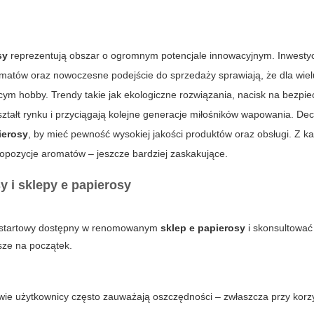
sy
reprezentują obszar o ogromnym potencjale innowacyjnym. Inwesty
omatów oraz nowoczesne podejście do sprzedaży sprawiają, że dla wiel
ącym hobby. Trendy takie jak ekologiczne rozwiązania, nacisk na bezpi
ształt rynku i przyciągają kolejne generacje miłośników wapowania. Dec
ierosy
, by mieć pewność wysokiej jakości produktów oraz obsługi. Z 
opozycje aromatów – jeszcze bardziej zaskakujące.
y i sklepy e papierosy
w startowy dostępny w renomowanym
sklep e papierosy
i skonsultować 
psze na początek.
ie użytkownicy często zauważają oszczędności – zwłaszcza przy korzy