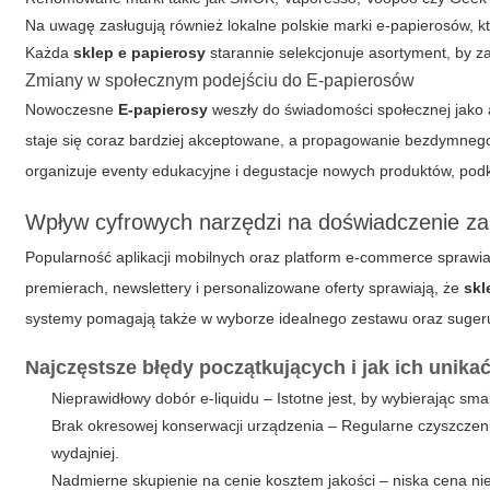
Na uwagę zasługują również lokalne polskie marki e-papierosów, kt
Każda
sklep e papierosy
starannie selekcjonuje asortyment, by 
Zmiany w społecznym podejściu do E-papierosów
Nowoczesne
E-papierosy
weszły do świadomości społecznej jako a
staje się coraz bardziej akceptowane, a propagowanie bezdymnego s
organizuje eventy edukacyjne i degustacje nowych produktów, pod
Wpływ cyfrowych narzędzi na doświadczenie z
Popularność aplikacji mobilnych oraz platform e-commerce sprawi
premierach, newslettery i personalizowane oferty sprawiają, że
skl
systemy pomagają także w wyborze idealnego zestawu oraz sugeru
Najczęstsze błędy początkujących i jak ich unika
Nieprawidłowy dobór e-liquidu – Istotne jest, by wybierając sm
Brak okresowej konserwacji urządzenia – Regularne czyszczen
wydajniej.
Nadmierne skupienie na cenie kosztem jakości – niska cena n