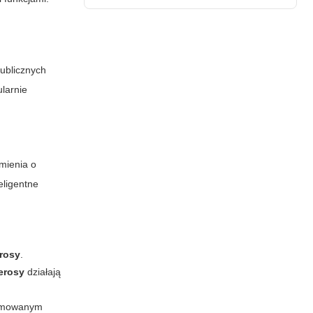
publicznych
larnie
omienia o
eligentne
erosy
.
erosy
działają
enomowanym