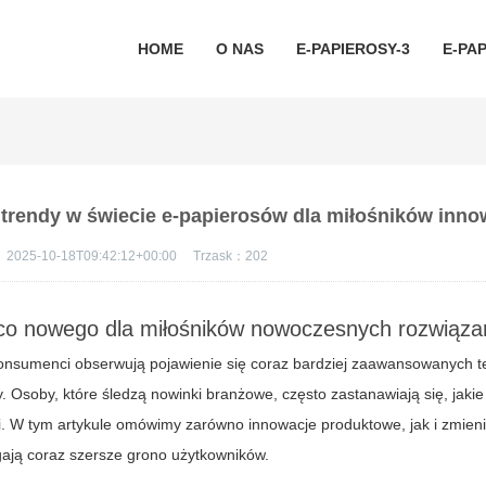
HOME
O NAS
E-PAPIEROSY-3
E-PAP
 trendy w świecie e-papierosów dla miłośników inno
：
2025-10-18T09:42:12+00:00
Trzask：
202
co nowego dla miłośników nowoczesnych rozwiąza
konsumenci obserwują pojawienie się coraz bardziej zaawansowanych t
Osoby, które śledzą nowinki branżowe, często zastanawiają się, jakie 
i. W tym artykule omówimy zarówno innowacje produktowe, jak i zmieni
ają coraz szersze grono użytkowników.