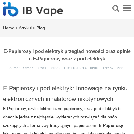
Home
>
Artykuł
>
Blog
E-Papierosy i pod elektryk przegląd nowości oraz opinie
o E-Papierosy wraz z pod elektryk
Autor：
Strona
Czas：
2025-10-18T13:02:14+00:00
Trzask：
222
E-Papierosy i pod elektryk: Innowacje na rynku
elektronicznych inhalatorów nikotynowych
E-Papierosy, czyli elektroniczne papierosy, oraz pod elektryk to
obecnie jedne z najchętniej wybieranych rozwiązań dla osób
szukających alternatywy tradycyjnym papierosom.
E-Papierosy
jako urządzenia inhalujące nikotynę, bez udziału spalania tytoniu,