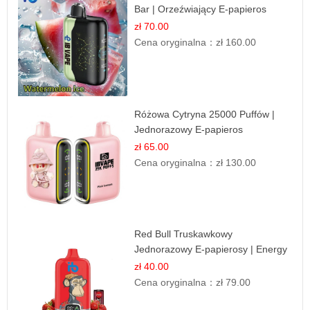
Bar | Orzeźwiający E-papieros
Jednorazowy
zł 70.00
Cena oryginalna：
zł 160.00
Różowa Cytryna 25000 Puffów |
Jednorazowy E-papieros
zł 65.00
Cena oryginalna：
zł 130.00
Red Bull Truskawkowy
Jednorazowy E-papierosy | Energy
Drink Smak
zł 40.00
Cena oryginalna：
zł 79.00