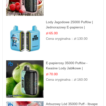
Lody Jagodowe 25000 Puffów |
Jednorazowy E-papieros |
Deserowy Smak
zł 65.00
Cena oryginalna：
zł 130.00
E-papierosy 35000 Puffów -
Kwaśne Lody Jabłkowe |
Orzeźwiający Smak
zł 70.00
Cena oryginalna：
zł 160.00
Arbuzowy Lód 35000 Puff - Ibvape