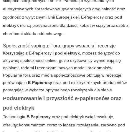
sklepach stacjonarnych i online. Pamiętaj o wybieraniu tylko
autoryzowanych sprzedawców, gwarantujących oryginalność oraz
zgodność z wytycznymi Unii Europejskiej.
E-Papierosy
oraz
pod
elektryk
nie są przeznaczone dla dzieci, kobiet w ciąży oraz osób z
chorobami układu oddechowego.
Społeczność vapingu: Fora, grupy wsparcia i recenzje
Korzystając z
E-Papierosy
i
pod elektryk
, możesz dołączyć do
aktywnej społeczności online, gdzie użytkownicy wymieniają się
opiniami, radami i recenzjami nowych modeli oraz smaków.
Popularne fora oraz media społecznościowe obfitują w recenzje
porównujące
E-Papierosy
oraz pod elektryk różnych producentów,
pomagając w wyborze optymalnego rozwiązania dla siebie.
Podsumowanie i przyszłość e-papierosów oraz
pod elektryk
Technologia
E-Papierosy
oraz pod elektryk wciąż ewoluuje,
oferując konsumentom coraz to lepsze rozwiązania, zarówno pod