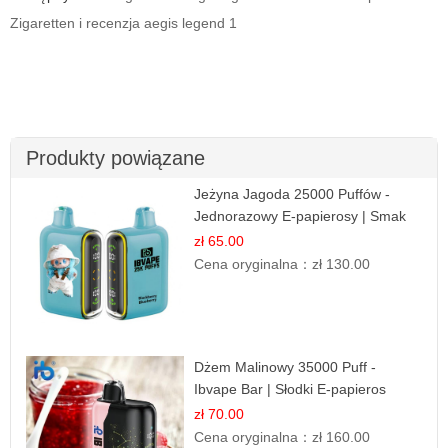
Zigaretten i recenzja aegis legend 1
Produkty powiązane
Jeżyna Jagoda 25000 Puffów -
Jednorazowy E-papierosy | Smak
Leśnych Owoców
zł 65.00
Cena oryginalna：
zł 130.00
Dżem Malinowy 35000 Puff -
Ibvape Bar | Słodki E-papieros
Jednorazowy
zł 70.00
Cena oryginalna：
zł 160.00