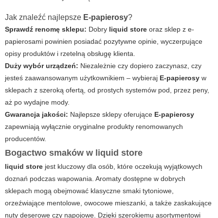
Jak znaleźć najlepsze
E-papierosy
?
Sprawdź renomę sklepu:
Dobry
liquid store
oraz sklep z e-
papierosami powinien posiadać pozytywne opinie, wyczerpujące
opisy produktów i rzetelną obsługę klienta.
Duży wybór urządzeń:
Niezależnie czy dopiero zaczynasz, czy
jesteś zaawansowanym użytkownikiem – wybieraj
E-papierosy
w
sklepach z szeroką ofertą, od prostych systemów pod, przez peny,
aż po wydajne mody.
Gwarancja jakości:
Najlepsze sklepy oferujące
E-papierosy
zapewniają wyłącznie oryginalne produkty renomowanych
producentów.
Bogactwo smaków w
liquid store
liquid store
jest kluczowy dla osób, które oczekują wyjątkowych
doznań podczas wapowania. Aromaty dostępne w dobrych
sklepach mogą obejmować klasyczne smaki tytoniowe,
orzeźwiające mentolowe, owocowe mieszanki, a także zaskakujące
nuty deserowe czy napojowe. Dzięki szerokiemu asortymentowi