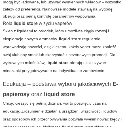
mogą być ładowane, lub używać wymiennych wkładów – wszystko
zależy od preferencji. Najnowsze modele stawiają na wygodę
obsługi oraz pełną kontrolę parametrów wapowania.
Rola
liquid store
w życiu vaperów
Sklep z liquidami to ośrodek, który umożliwia ciągły rozwój i
eksplorację nowych aromatów.
liquid store
regularnie
wprowadzają nowości, dzięki czemu każdy vaper może znaleźć
swój ulubiony smak lub skorzystać z sezonowych promocji. Dla
wytrawnych miłośników,
liquid store
oferują ekskluzywne
mieszanki przygotowywane na indywidualne zamówienie.
Edukacja – podstawa wyboru jakościowych
E-
papierosy
oraz
liquid store
Chcąc cieszyć się pełnią doznań, warto poświęcić czas na
edukację. Zrozumienie działania urządzeń, właściwości liquidów
oraz sposobów ich przechowywania pozwala wyeliminować błędy i
uniknąć rozczarowań. Najlepsze
liquid store
oraz sklepy z e-