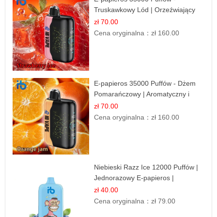
Truskawkowy Lód | Orzeźwiający
Smak
zł 70.00
Cena oryginalna：
zł 160.00
E-papieros 35000 Puffów - Dżem
Pomarańczowy | Aromatyczny i
Długotrwały
zł 70.00
Cena oryginalna：
zł 160.00
Niebieski Razz Ice 12000 Puffów |
Jednorazowy E-papieros |
Jagodowy Chłód
zł 40.00
Cena oryginalna：
zł 79.00