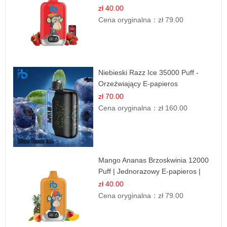
Drink Smak
zł 40.00
Cena oryginalna：
zł 79.00
Niebieski Razz Ice 35000 Puff -
Orzeźwiający E-papieros
Jednorazowy | IBVAPE
zł 70.00
Cena oryginalna：
zł 160.00
Mango Ananas Brzoskwinia 12000
Puff | Jednorazowy E-papieros |
Tropikalny Smak
zł 40.00
Cena oryginalna：
zł 79.00