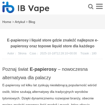
Home
>
Artykuł
>
Blog
E-papierosy i liquid store gdzie znaleźć najlepsze e-
papierosy oraz topowe liquid store dla każdego
Autor：
Strona
Czas：
2025-10-18T12:28:10+00:00
Trzask：
180
Poznaj świat
E-papierosy
– nowoczesna
alternatywa dla palaczy
E-papierosy od kilku lat zyskują niesłabnącą popularność wśród
osób, które szukają alternatywy dla tradycyjnych wyrobów
tytoniowych. Dzięki dynamicznemu rozwojowi branży, obecnie
można znaleźć ogromną ilość modeli i marek, które oferują