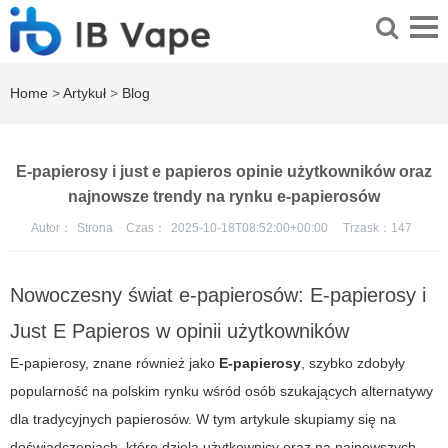
Home
>
Artykuł
>
Blog
E-papierosy i just e papieros opinie użytkowników oraz
najnowsze trendy na rynku e-papierosów
Autor：
Strona
Czas：
2025-10-18T08:52:00+00:00
Trzask：
147
Nowoczesny świat e-papierosów: E-papierosy i
Just E Papieros w opinii użytkowników
E-papierosy, znane również jako
E-papierosy
, szybko zdobyły
popularność na polskim rynku wśród osób szukających alternatywy
dla tradycyjnych papierosów. W tym artykule skupiamy się na
doświadczeniach, które dzielą użytkownicy oraz na najnowszych