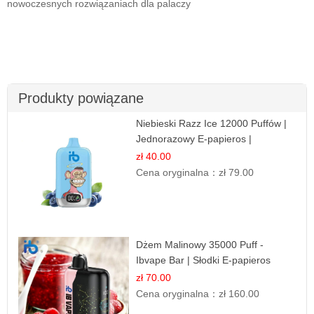
nowoczesnych rozwiązaniach dla palaczy
Produkty powiązane
Niebieski Razz Ice 12000 Puffów |
Jednorazowy E-papieros |
Jagodowy Chłód
zł 40.00
Cena oryginalna：
zł 79.00
Dżem Malinowy 35000 Puff -
Ibvape Bar | Słodki E-papieros
Jednorazowy
zł 70.00
Cena oryginalna：
zł 160.00