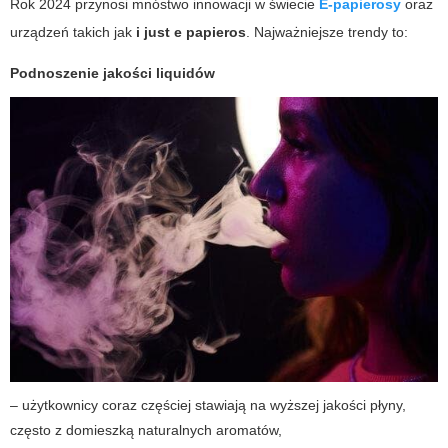
Rok 2024 przynosi mnóstwo innowacji w świecie
E-papierosy
oraz
urządzeń takich jak
i just e papieros
. Najważniejsze trendy to:
Podnoszenie jakości liquidów
– użytkownicy coraz częściej stawiają na wyższej jakości płyny,
często z domieszką naturalnych aromatów,