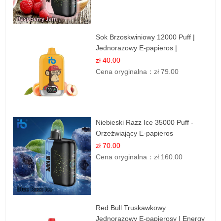
Sok Brzoskwiniowy 12000 Puff |
Jednorazowy E-papieros |
Owocowy Smak
zł 40.00
Cena oryginalna：
zł 79.00
Niebieski Razz Ice 35000 Puff -
Orzeźwiający E-papieros
Jednorazowy | IBVAPE
zł 70.00
Cena oryginalna：
zł 160.00
Red Bull Truskawkowy
Jednorazowy E-papierosy | Energy