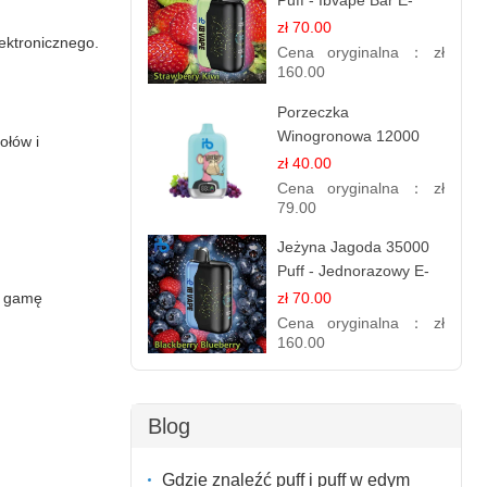
Puff - Ibvape Bar E-
papierosy Jednorazowy
zł 70.00
ektronicznego.
Cena oryginalna：
zł
160.00
Porzeczka
Winogronowa 12000
ołów i
Puffów | Jednorazowy
zł 40.00
E-papieros | Owocowy
Cena oryginalna：
zł
Miks
79.00
Jeżyna Jagoda 35000
Puff - Jednorazowy E-
papieros | Smak
zł 70.00
ą gamę
Leśnych Owoców
Cena oryginalna：
zł
160.00
Blog
Gdzie znaleźć puff i puff w edym