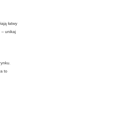
iają łatwy
 – unikaj
rynku.
a to