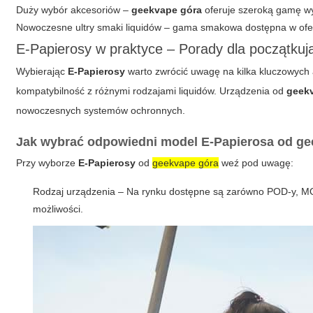
Duży wybór akcesoriów –
geekvape góra
oferuje szeroką gamę wy
Nowoczesne ultry smaki liquidów – gama smakowa dostępna w ofer
E-Papierosy w praktyce – Porady dla początku
Wybierając
E-Papierosy
warto zwrócić uwagę na kilka kluczowych 
kompatybilność z różnymi rodzajami liquidów. Urządzenia od
geek
nowoczesnych systemów ochronnych.
Jak wybrać odpowiedni model E-Papierosa od g
Przy wyborze
E-Papierosy
od
geekvape góra
weź pod uwagę:
Rodzaj urządzenia – Na rynku dostępne są zarówno POD-y, MO
możliwości.