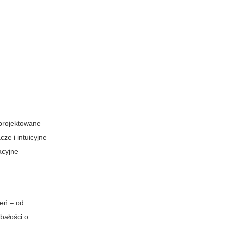
projektowane
ze i intuicyjne
acyjne
zeń – od
bałości o