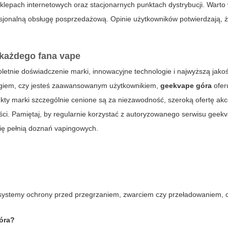
lepach internetowych oraz stacjonarnych punktach dystrybucji. Warto
sjonalną obsługę posprzedażową. Opinie użytkowników potwierdzają, 
każdego fana vape
oletnie doświadczenie marki, innowacyjne technologie i najwyższą jako
ingiem, czy jesteś zaawansowanym użytkownikiem,
geekvape góra
ofer
ty marki szczególnie cenione są za niezawodność, szeroką ofertę akc
ości. Pamiętaj, by regularnie korzystać z autoryzowanego serwisu geek
się pełnią doznań vapingowych.
ystemy ochrony przed przegrzaniem, zwarciem czy przeładowaniem, 
góra?