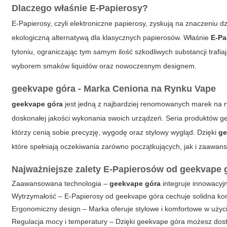
Dlaczego właśnie E-Papierosy?
E-Papierosy, czyli elektroniczne papierosy, zyskują na znaczeniu d
ekologiczną alternatywą dla klasycznych papierosów. Właśnie
E-Pa
tytoniu, ograniczając tym samym ilość szkodliwych substancji traf
wyborem smaków liquidów oraz nowoczesnym designem.
geekvape góra - Marka Ceniona na Rynku Vape
geekvape góra
jest jedną z najbardziej renomowanych marek na r
doskonałej jakości wykonania swoich urządzeń. Seria produktów g
którzy cenią sobie precyzję, wygodę oraz stylowy wygląd. Dzięki
ge
które spełniają oczekiwania zarówno początkujących, jak i zaawa
Najważniejsze zalety E-Papierosów od geekvape 
Zaawansowana technologia –
geekvape góra
integruje innowacyj
Wytrzymałość – E-Papierosy od geekvape góra cechuje solidna kon
Ergonomiczny design – Marka oferuje stylowe i komfortowe w użyci
Regulacja mocy i temperatury – Dzięki geekvape góra możesz dos