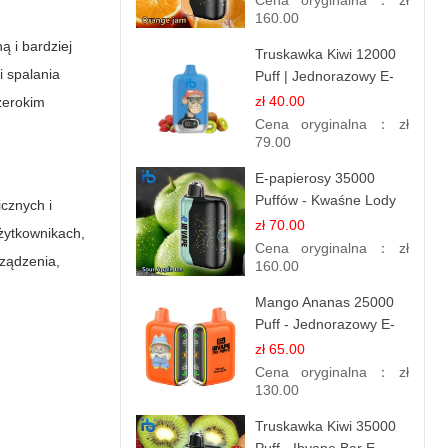
Cena oryginalna：
zł
Długotrwały
160.00
ą i bardziej
Truskawka Kiwi 12000
i spalania
Puff | Jednorazowy E-
papierosy | Owocowa
zł 40.00
zerokim
Mieszanka
Cena oryginalna：
zł
79.00
E-papierosy 35000
Puffów - Kwaśne Lody
cznych i
Jabłkowe |
zł 70.00
żytkownikach,
Orzeźwiający Smak
Cena oryginalna：
zł
ządzenia,
160.00
Mango Ananas 25000
Puff - Jednorazowy E-
papieros | Egzotyczny
zł 65.00
Smak
Cena oryginalna：
zł
130.00
Truskawka Kiwi 35000