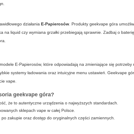
gn.
rawidłowego działania
E-Papierosów
. Produkty geekvape góra umożliw
a na liquid czy wymiana grzałki przebiegają sprawnie. Zadbaj o baterię
ra.
odele E-Papierosów, które odpowiadają na zmieniające się potrzeby 
bkie systemy ładowania oraz intuicyjne menu ustawień. Geekvape gór
cie vape.
esoria geekvape góra?
ść, że to autentyczne urządzenia o najwyższych standardach.
owanych sklepach vape w całej Polsce.
 po zakupie oraz dostęp do oryginalnych części zamiennych.