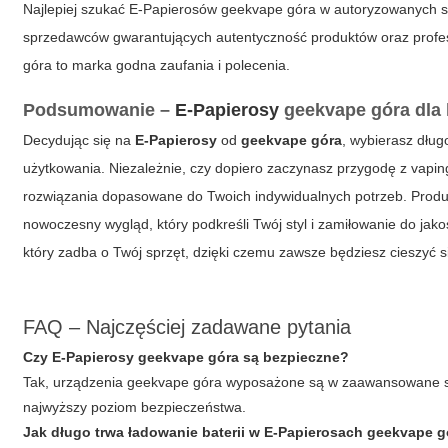
Najlepiej szukać E-Papierosów geekvape góra w autoryzowanych sk
sprzedawców gwarantujących autentyczność produktów oraz profe
góra to marka godna zaufania i polecenia.
Podsumowanie –
E-Papierosy
geekvape góra dla 
Decydując się na
E-Papierosy
od
geekvape góra
, wybierasz dług
użytkowania. Niezależnie, czy dopiero zaczynasz przygodę z vap
rozwiązania dopasowane do Twoich indywidualnych potrzeb. Produk
nowoczesny wygląd, który podkreśli Twój styl i zamiłowanie do jak
który zadba o Twój sprzęt, dzięki czemu zawsze będziesz cieszyć 
FAQ – Najczęściej zadawane pytania
Czy E-Papierosy geekvape góra są bezpieczne?
Tak, urządzenia geekvape góra wyposażone są w zaawansowane s
najwyższy poziom bezpieczeństwa.
Jak długo trwa ładowanie baterii w E-Papierosach geekvape 