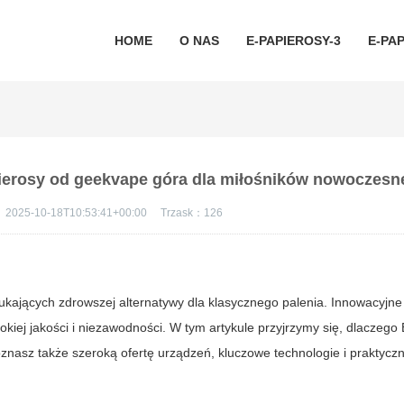
HOME
O NAS
E-PAPIEROSY-3
E-PAP
pierosy od geekvape góra dla miłośników nowoczes
：
2025-10-18T10:53:41+00:00
Trzask：
126
ających zdrowszej alternatywy dla klasycznego palenia. Innowacyjne
okiej jakości i niezawodności. W tym artykule przyjrzymy się, dlaczego
znasz także szeroką ofertę urządzeń, kluczowe technologie i praktycz
.