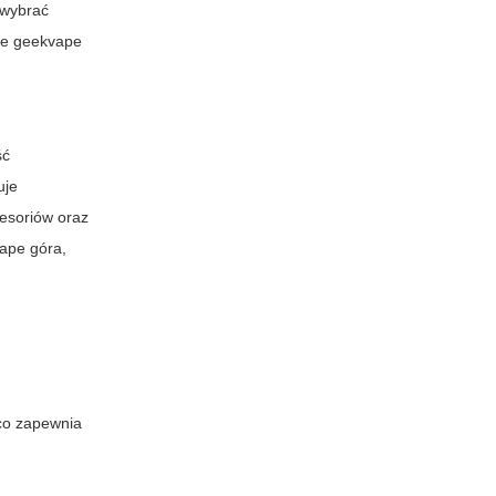
 wybrać
że geekvape
ść
uje
esoriów oraz
vape góra,
co zapewnia