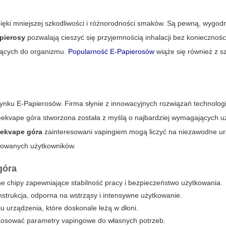
zięki mniejszej szkodliwości i różnorodności smaków. Są pewną, wygodn
pierosy
pozwalają cieszyć się przyjemnością inhalacji bez koniecznośc
iających do organizmu.
Popularność E-Papierosów
wiąże się również z s
ynku E-Papierosów. Firma słynie z innowacyjnych rozwiązań technologi
eekvape góra stworzona została z myślą o najbardziej wymagających u
ekvape góra
zainteresowani vapingiem mogą liczyć na niezawodne ur
nsowanych użytkowników.
góra
ne chipy zapewniające stabilność pracy i bezpieczeństwo użytkowania.
strukcja, odporna na wstrząsy i intensywne użytkowanie.
u urządzenia, które doskonale leżą w dłoni.
tosować parametry vapingowe do własnych potrzeb.