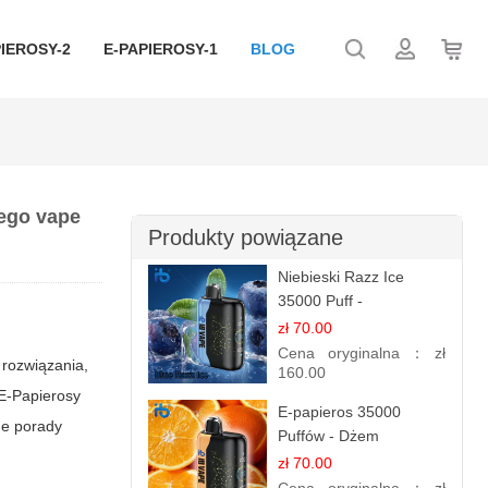
IEROSY-2
E-PAPIEROSY-1
BLOG
nego vape
Produkty powiązane
Niebieski Razz Ice
35000 Puff -
Orzeźwiający E-
zł 70.00
papieros Jednorazowy |
Cena oryginalna：
zł
 rozwiązania,
IBVAPE
160.00
 E-Papierosy
E-papieros 35000
ne porady
Puffów - Dżem
Pomarańczowy |
zł 70.00
Aromatyczny i