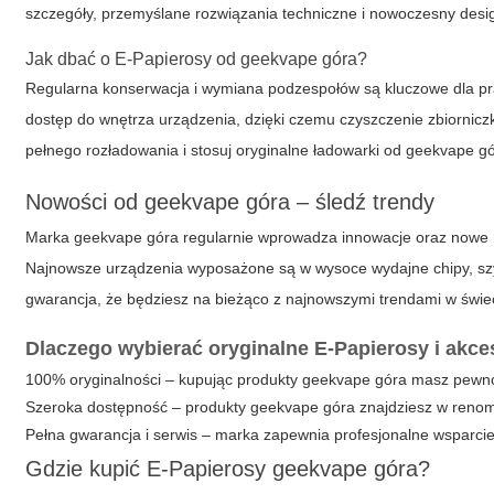
szczegóły, przemyślane rozwiązania techniczne i nowoczesny desi
Jak dbać o E-Papierosy od geekvape góra?
Regularna konserwacja i wymiana podzespołów są kluczowe dla p
dostęp do wnętrza urządzenia, dzięki czemu czyszczenie zbiorniczk
pełnego rozładowania i stosuj oryginalne ładowarki od geekvape gó
Nowości od geekvape góra – śledź trendy
Marka geekvape góra regularnie wprowadza innowacje oraz nowe m
Najnowsze urządzenia wyposażone są w wysoce wydajne chipy, szy
gwarancja, że będziesz na bieżąco z najnowszymi trendami w świe
Dlaczego wybierać oryginalne E-Papierosy i akc
100% oryginalności – kupując produkty geekvape góra masz pewno
Szeroka dostępność – produkty geekvape góra znajdziesz w renom
Pełna gwarancja i serwis – marka zapewnia profesjonalne wsparcie
Gdzie kupić E-Papierosy geekvape góra?