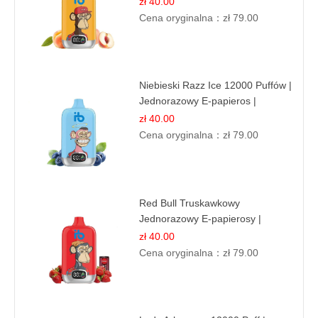
zł 40.00
Cena oryginalna：
zł 79.00
Niebieski Razz Ice 12000 Puffów |
Jednorazowy E-papieros |
Jagodowy Chłód
zł 40.00
Cena oryginalna：
zł 79.00
Red Bull Truskawkowy
Jednorazowy E-papierosy |
Energy Drink Smak
zł 40.00
Cena oryginalna：
zł 79.00