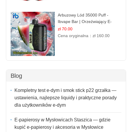
Arbuzowy Lód 35000 Puff -
Ibvape Bar | Orzeźwiający E-
papieros Jednorazowy
zł 70.00
Cena oryginalna：
zł 160.00
Blog
Kompletny test e-dym i smok stick p22 grzałka —
ustawienia, najlepsze liquidy i praktyczne porady
dla użytkowników e-dym
E-papierosy w Mysłowicach Staszica — gdzie
kupić e-papierosy i akcesoria w Mysłowice