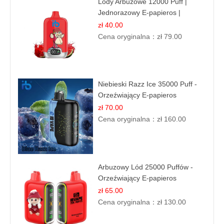
Lody Arbuzowe 12000 Puff |
Jednorazowy E-papieros |
Deserowy Smak
zł 40.00
Cena oryginalna：
zł 79.00
Niebieski Razz Ice 35000 Puff -
Orzeźwiający E-papieros
Jednorazowy | IBVAPE
zł 70.00
Cena oryginalna：
zł 160.00
Arbuzowy Lód 25000 Puffów -
Orzeźwiający E-papieros
Jednorazowy
zł 65.00
Cena oryginalna：
zł 130.00