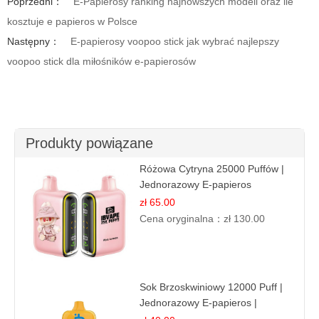
Poprzedni：
E-Papierosy ranking najnowszych modeli oraz ile
kosztuje e papieros w Polsce
Następny：
E-papierosy voopoo stick jak wybrać najlepszy
voopoo stick dla miłośników e-papierosów
Produkty powiązane
Różowa Cytryna 25000 Puffów |
Jednorazowy E-papieros
zł 65.00
Cena oryginalna：
zł 130.00
Sok Brzoskwiniowy 12000 Puff |
Jednorazowy E-papieros |
Owocowy Smak