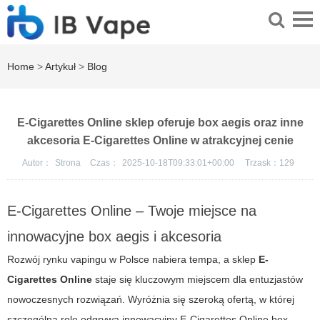
Home
>
Artykuł
>
Blog
E-Cigarettes Online sklep oferuje box aegis oraz inne
akcesoria E-Cigarettes Online w atrakcyjnej cenie
Autor：
Strona
Czas：
2025-10-18T09:33:01+00:00
Trzask：
129
E-Cigarettes Online – Twoje miejsce na
innowacyjne box aegis i akcesoria
Rozwój rynku vapingu w Polsce nabiera tempa, a sklep
E-
Cigarettes Online
staje się kluczowym miejscem dla entuzjastów
nowoczesnych rozwiązań. Wyróżnia się szeroką ofertą, w której
szczególną rolę odgrywa innowacyjny
E-Cigarettes Online
box