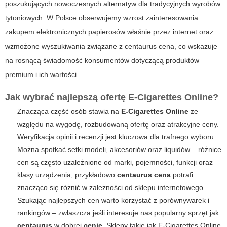
poszukujących nowoczesnych alternatyw dla tradycyjnych wyrobów
tytoniowych. W Polsce obserwujemy wzrost zainteresowania
zakupem elektronicznych papierosów właśnie przez internet oraz
wzmożone wyszukiwania związane z
centaurus cena
, co wskazuje
na rosnącą świadomość konsumentów dotyczącą produktów
premium i ich wartości.
Jak wybrać najlepszą ofertę E-Cigarettes Online?
Znacząca część osób stawia na
E-Cigarettes Online
ze
względu na wygodę, rozbudowaną ofertę oraz atrakcyjne ceny.
Weryfikacja opinii i recenzji jest kluczowa dla trafnego wyboru.
Można spotkać setki modeli, akcesoriów oraz liquidów – różnice
cen są często uzależnione od marki, pojemności, funkcji oraz
klasy urządzenia, przykładowo
centaurus cena
potrafi
znacząco się różnić w zależności od sklepu internetowego.
Szukając najlepszych cen warto korzystać z porównywarek i
rankingów – zwłaszcza jeśli interesuje nas popularny sprzęt jak
centaurus
w dobrej
cenie
. Sklepy takie jak E-Cigarettes Online