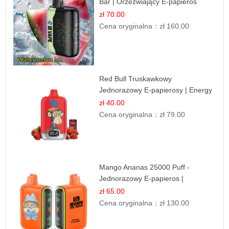
Bar | Orzeźwiający E-papieros
Jednorazowy
zł 70.00
Cena oryginalna：
zł 160.00
Red Bull Truskawkowy
Jednorazowy E-papierosy | Energy
Drink Smak
zł 40.00
Cena oryginalna：
zł 79.00
Mango Ananas 25000 Puff -
Jednorazowy E-papieros |
Egzotyczny Smak
zł 65.00
Cena oryginalna：
zł 130.00