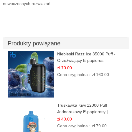
nowoczesnych rozwiązań
Produkty powiązane
Niebieski Razz Ice 35000 Puff -
Orzeźwiający E-papieros
Jednorazowy | IBVAPE
zł 70.00
Cena oryginalna：
zł 160.00
Truskawka Kiwi 12000 Puff |
Jednorazowy E-papierosy |
Owocowa Mieszanka
zł 40.00
Cena oryginalna：
zł 79.00