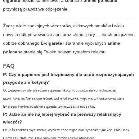
cigarete
będzie komfortowe, a seanse z
anime polecane
przyniosą prawdziwe odprężenie.
Życzę wiele spokojnych wieczorów, ciekawych smaków i wielu
nowych odkryć w świecie serii oraz chmur pary — niech połączenie
dobrze dobranego
E-cigarete
i starannie wybranych
anime
polecane
stanie się Twoim nowym rytuałem relaksu.
FAQ
P: Czy e-papieros jest bezpieczny dla osób rozpoczynających
przygodę z nikotyną?
O: E-papierosy oferują różne stężenia nikotyny, co pozwala kontrolować jej
przyjmowanie. Nie są one jednak wolne od ryzyka, więc warto konsultować się z
lekarzem i wybierać niskie stężenia, zwłaszcza na początku.
P: Jakie anime najlepiej wybrać na pierwszy relaksujący
wieczór?
O: Jeśli szukasz wyciszenia, wybierz serie z gatunku "iyashikei" jak Aria, Laid-Back
Camp czy Natsume. Mają spokojne tempo i ciepłą atmosferę.