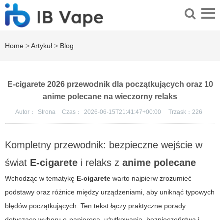
Home
>
Artykuł
>
Blog
E-cigarete 2026 przewodnik dla początkujących oraz 10
anime polecane na wieczorny relaks
Autor：
Strona
Czas：
2026-06-15T21:41:47+00:00
Trzask：
226
Kompletny przewodnik: bezpieczne wejście w
świat
E-cigarete
i relaks z
anime polecane
Wchodząc w tematykę
E-cigarete
warto najpierw zrozumieć
podstawy oraz różnice między urządzeniami, aby uniknąć typowych
błędów początkujących. Ten tekst łączy praktyczne porady
dotyczące wyboru e-papierosa, użytkowania, bezpieczeństwa i