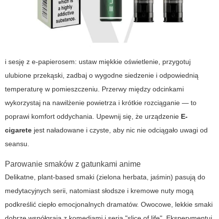
i sesję z e-papierosem: ustaw miękkie oświetlenie, przygotuj
ulubione przekąski, zadbaj o wygodne siedzenie i odpowiednią
temperaturę w pomieszczeniu. Przerwy między odcinkami
wykorzystaj na nawilżenie powietrza i krótkie rozciąganie — to
poprawi komfort oddychania. Upewnij się, że urządzenie
E-
cigarete
jest naładowane i czyste, aby nic nie odciągało uwagi od
seansu.
Parowanie smaków z gatunkami anime
Delikatne, plant-based smaki (zielona herbata, jaśmin) pasują do
medytacyjnych serii, natomiast słodsze i kremowe nuty mogą
podkreślić ciepło emocjonalnych dramatów. Owocowe, lekkie smaki
dobrze współgrają z komediami i serią "slice of life". Eksperymentuj