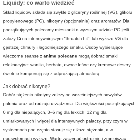
Liquidy: co warto wiedzieć
Skład liquidów składa się zwykle z gliceryny roślinnej (VG), glikolu
propylenowego (PG), nikotyny (opcjonalnie) oraz aromatów. Dla
początkujących polecamy mieszanki o wyższym udziale PG jeśli
zależy Ci na intensywniejszym "throatch hit", lub wyższe VG dla
gęstszej chmury i łagodniejszego smaku. Osoby wybierające
wieczorne seanse z
anime polecane
mogą dobrać smaki
relaksacyjne: wanilia, herbata, owoce leśne czy kremowe desery
świetnie komponują się z odprężającą atmosferą.
Jak dobrać nikotynę?
Dobór stężenia nikotyny zależy od wcześniejszych nawyków
palenia oraz od rodzaju urządzenia. Dla większości początkujących:
0 mg dla niepalących, 3–6 mg dla lekkich, 12 mg dla
umiarkowanych i więcej dla intensywnych palaczy, przy czym w
systeemach pod często stosuje się niższe stężenia, a w
podsystemach wyższe. Warto zaczynać ostrożnie i zmniejszać