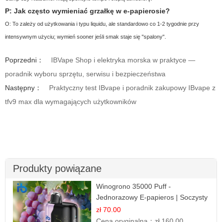
P: Jak często wymieniać grzałkę w e-papierosie?
O: To zależy od użytkowania i typu liquidu, ale standardowo co 1-2 tygodnie przy
intensywnym użyciu; wymień sooner jeśli smak staje się "spalony".
Poprzedni：
IBVape Shop i elektryka morska w praktyce —
poradnik wyboru sprzętu, serwisu i bezpieczeństwa
Następny：
Praktyczny test IBvape i poradnik zakupowy IBvape z
tfv9 max dla wymagających użytkowników
Produkty powiązane
Winogrono 35000 Puff -
Jednorazowy E-papieros | Soczysty
Smak Winogron
zł 70.00
Cena oryginalna：
zł 160.00