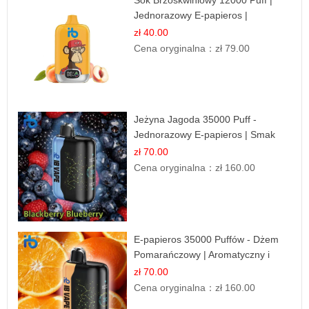
Jednorazowy E-papieros |
Owocowy Smak
zł 40.00
Cena oryginalna：
zł 79.00
Jeżyna Jagoda 35000 Puff -
Jednorazowy E-papieros | Smak
Leśnych Owoców
zł 70.00
Cena oryginalna：
zł 160.00
E-papieros 35000 Puffów - Dżem
Pomarańczowy | Aromatyczny i
Długotrwały
zł 70.00
Cena oryginalna：
zł 160.00