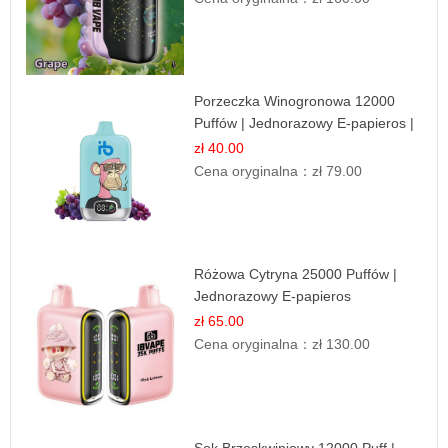
Porzeczka Winogronowa 12000
Puffów | Jednorazowy E-papieros |
Owocowy Miks
zł 40.00
Cena oryginalna：
zł 79.00
Różowa Cytryna 25000 Puffów |
Jednorazowy E-papieros
zł 65.00
Cena oryginalna：
zł 130.00
Sok Brzoskwiniowy 12000 Puff |