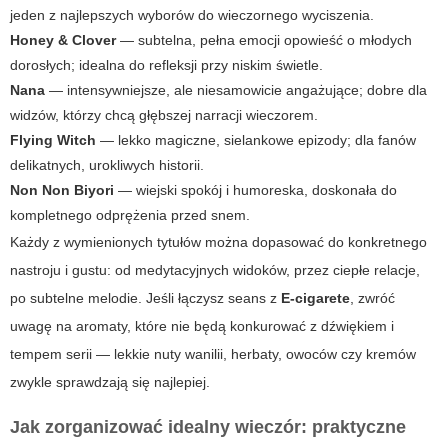
jeden z najlepszych wyborów do wieczornego wyciszenia.
Honey & Clover
— subtelna, pełna emocji opowieść o młodych
dorosłych; idealna do refleksji przy niskim świetle.
Nana
— intensywniejsze, ale niesamowicie angażujące; dobre dla
widzów, którzy chcą głębszej narracji wieczorem.
Flying Witch
— lekko magiczne, sielankowe epizody; dla fanów
delikatnych, urokliwych historii.
Non Non Biyori
— wiejski spokój i humoreska, doskonała do
kompletnego odprężenia przed snem.
Każdy z wymienionych tytułów można dopasować do konkretnego
nastroju i gustu: od medytacyjnych widoków, przez ciepłe relacje,
po subtelne melodie. Jeśli łączysz seans z
E-cigarete
, zwróć
uwagę na aromaty, które nie będą konkurować z dźwiękiem i
tempem serii — lekkie nuty wanilii, herbaty, owoców czy kremów
zwykle sprawdzają się najlepiej.
Jak zorganizować idealny wieczór: praktyczne